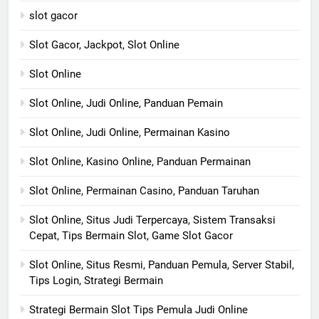
slot gacor
Slot Gacor, Jackpot, Slot Online
Slot Online
Slot Online, Judi Online, Panduan Pemain
Slot Online, Judi Online, Permainan Kasino
Slot Online, Kasino Online, Panduan Permainan
Slot Online, Permainan Casino, Panduan Taruhan
Slot Online, Situs Judi Terpercaya, Sistem Transaksi
Cepat, Tips Bermain Slot, Game Slot Gacor
Slot Online, Situs Resmi, Panduan Pemula, Server Stabil,
Tips Login, Strategi Bermain
Strategi Bermain Slot Tips Pemula Judi Online