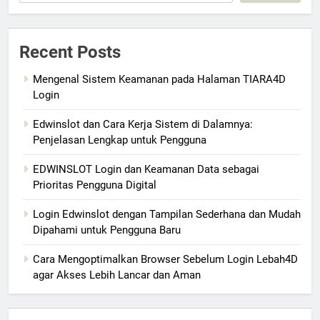
Recent Posts
Mengenal Sistem Keamanan pada Halaman TIARA4D
Login
Edwinslot dan Cara Kerja Sistem di Dalamnya:
Penjelasan Lengkap untuk Pengguna
EDWINSLOT Login dan Keamanan Data sebagai
Prioritas Pengguna Digital
Login Edwinslot dengan Tampilan Sederhana dan Mudah
Dipahami untuk Pengguna Baru
Cara Mengoptimalkan Browser Sebelum Login Lebah4D
agar Akses Lebih Lancar dan Aman