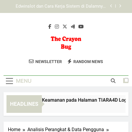
Skip
EDWINSLOT Login dan Keamanan Data sebagai
to
Prioritas Pengguna Digital
content
Login Edwinslot dengan Tampilan Sederhana dan
Mudah Dipahami untuk Pengguna Baru
Mengenal Sistem Keamanan pada Halaman
TIARA4D Login
Edwinslot dan Cara Kerja Sistem di Dalamnya:
Penjelasan Lengkap untuk Pengguna
The Crayon Bug
Temukan Produk Kreatif Dan Edukatif
EDWINSLOT Login dan Keamanan Data sebagai
NEWSLETTER
RANDOM NEWS
Prioritas Pengguna Digital
Untuk Anak-Anak Di The Crayon Bug.
Login Edwinslot dengan Tampilan Sederhana dan
Mainan Dan Perlengkapan Untuk
Mudah Dipahami untuk Pengguna Baru
MENU
Tumbuh Kembang Anak.
ngenal Sistem Keamanan pada Halaman TIARA4D Login
HEADLINES
Weeks Ago
Home
Analisis Perangkat & Data Pengguna