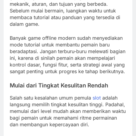
mekanik, aturan, dan tujuan yang berbeda.
Sebelum mulai bermain, luangkan waktu untuk
membaca tutorial atau panduan yang tersedia di
dalam game.
Banyak game offline modern sudah menyediakan
mode tutorial untuk membantu pemain baru
beradaptasi. Jangan terburu-buru melewati bagian
ini, karena di sinilah pemain akan mempelajari
kontrol dasar, fungsi fitur, serta strategi awal yang
sangat penting untuk progres ke tahap berikutnya.
Mulai dari Tingkat Kesulitan Rendah
Salah satu kesalahan umum pemula
slot
adalah
langsung memilih tingkat kesulitan tinggi. Padahal,
memulai dari level mudah akan memberikan waktu
bagi pemain untuk memahami ritme permainan
dan membangun kepercayaan diri.