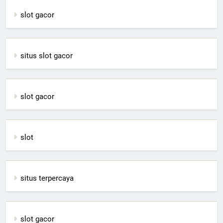
slot gacor
situs slot gacor
slot gacor
slot
situs terpercaya
slot gacor