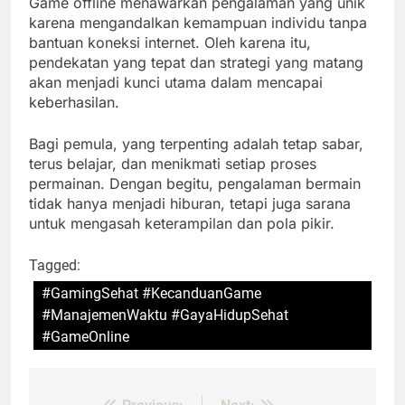
Game offline menawarkan pengalaman yang unik
karena mengandalkan kemampuan individu tanpa
bantuan koneksi internet. Oleh karena itu,
pendekatan yang tepat dan strategi yang matang
akan menjadi kunci utama dalam mencapai
keberhasilan.
Bagi pemula, yang terpenting adalah tetap sabar,
terus belajar, dan menikmati setiap proses
permainan. Dengan begitu, pengalaman bermain
tidak hanya menjadi hiburan, tetapi juga sarana
untuk mengasah keterampilan dan pola pikir.
Tagged:
#GamingSehat #KecanduanGame
#ManajemenWaktu #GayaHidupSehat
#GameOnline