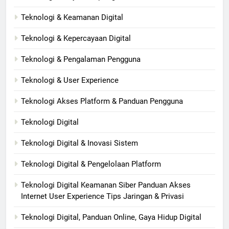
Teknologi & Keamanan Digital
Teknologi & Kepercayaan Digital
Teknologi & Pengalaman Pengguna
Teknologi & User Experience
Teknologi Akses Platform & Panduan Pengguna
Teknologi Digital
Teknologi Digital & Inovasi Sistem
Teknologi Digital & Pengelolaan Platform
Teknologi Digital Keamanan Siber Panduan Akses
Internet User Experience Tips Jaringan & Privasi
Teknologi Digital, Panduan Online, Gaya Hidup Digital