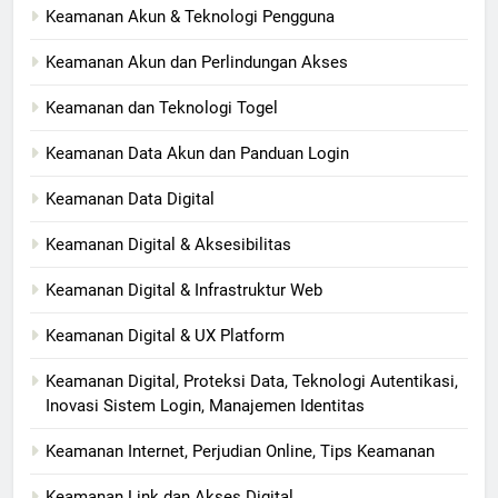
Keamanan Akun & Teknologi Pengguna
Keamanan Akun dan Perlindungan Akses
Keamanan dan Teknologi Togel
Keamanan Data Akun dan Panduan Login
Keamanan Data Digital
Keamanan Digital & Aksesibilitas
Keamanan Digital & Infrastruktur Web
Keamanan Digital & UX Platform
Keamanan Digital, Proteksi Data, Teknologi Autentikasi,
Inovasi Sistem Login, Manajemen Identitas
Keamanan Internet, Perjudian Online, Tips Keamanan
Keamanan Link dan Akses Digital