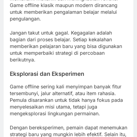
Game offline klasik maupun modern dirancang
untuk memberikan pengalaman belajar melalui
pengulangan.
Jangan takut untuk gagal. Kegagalan adalah
bagian dari proses belajar. Setiap kekalahan
memberikan pelajaran baru yang bisa digunakan
untuk memperbaiki strategi di percobaan
berikutnya.
Eksplorasi dan Eksperimen
Game offline sering kali menyimpan banyak fitur
tersembunyi, jalur alternatif, atau item rahasia.
Pemula disarankan untuk tidak hanya fokus pada
menyelesaikan misi utama, tetapi juga
mengeksplorasi lingkungan permainan.
Dengan bereksperimen, pemain dapat menemukan
strategi baru yang mungkin lebih efektif. Selain itu,