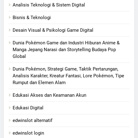
Analisis Teknologi & Sistem Digital
Bisnis & Teknologi
Desain Visual & Psikologi Game Digital
Dunia Pokémon Game dan Industri Hiburan Anime &
Manga Jepang Narasi dan Storytelling Budaya Pop
Global
Dunia Pokémon, Strategi Game, Taktik Pertarungan,
Analisis Karakter, Kreatur Fantasi, Lore Pokémon, Tipe
Rumput dan Elemen Alam
Edukasi Akses dan Keamanan Akun
Edukasi Digital
edwinslot alternatif
edwinslot login