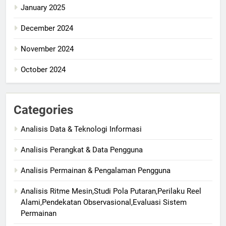
January 2025
December 2024
November 2024
October 2024
Categories
Analisis Data & Teknologi Informasi
Analisis Perangkat & Data Pengguna
Analisis Permainan & Pengalaman Pengguna
Analisis Ritme Mesin,Studi Pola Putaran,Perilaku Reel
Alami,Pendekatan Observasional,Evaluasi Sistem
Permainan