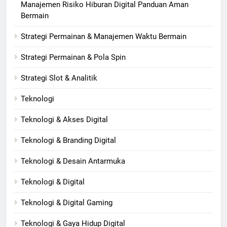
Manajemen Risiko Hiburan Digital Panduan Aman
Bermain
Strategi Permainan & Manajemen Waktu Bermain
Strategi Permainan & Pola Spin
Strategi Slot & Analitik
Teknologi
Teknologi & Akses Digital
Teknologi & Branding Digital
Teknologi & Desain Antarmuka
Teknologi & Digital
Teknologi & Digital Gaming
Teknologi & Gaya Hidup Digital