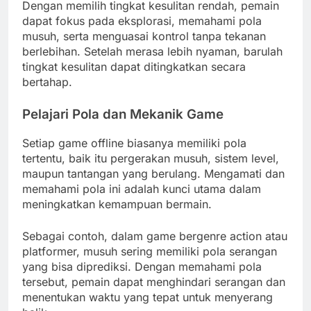
Dengan memilih tingkat kesulitan rendah, pemain
dapat fokus pada eksplorasi, memahami pola
musuh, serta menguasai kontrol tanpa tekanan
berlebihan. Setelah merasa lebih nyaman, barulah
tingkat kesulitan dapat ditingkatkan secara
bertahap.
Pelajari Pola dan Mekanik Game
Setiap game offline biasanya memiliki pola
tertentu, baik itu pergerakan musuh, sistem level,
maupun tantangan yang berulang. Mengamati dan
memahami pola ini adalah kunci utama dalam
meningkatkan kemampuan bermain.
Sebagai contoh, dalam game bergenre action atau
platformer, musuh sering memiliki pola serangan
yang bisa diprediksi. Dengan memahami pola
tersebut, pemain dapat menghindari serangan dan
menentukan waktu yang tepat untuk menyerang