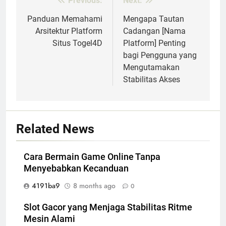
Previous:
Next:
Post
navigation
Panduan Memahami
Mengapa Tautan
Arsitektur Platform
Cadangan [Nama
Situs Togel4D
Platform] Penting
bagi Pengguna yang
Mengutamakan
Stabilitas Akses
Related News
Cara Bermain Game Online Tanpa
Menyebabkan Kecanduan
4191ba9
8 months ago
0
Slot Gacor yang Menjaga Stabilitas Ritme
Mesin Alami