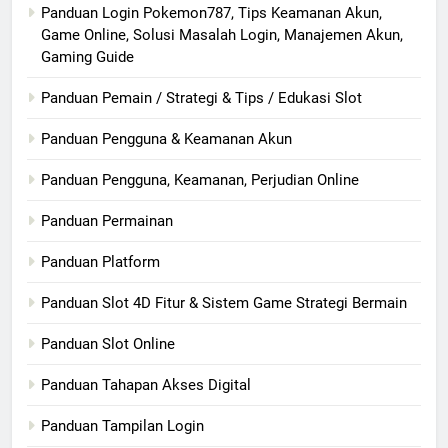
Panduan Login Pokemon787, Tips Keamanan Akun,
Game Online, Solusi Masalah Login, Manajemen Akun,
Gaming Guide
Panduan Pemain / Strategi & Tips / Edukasi Slot
Panduan Pengguna & Keamanan Akun
Panduan Pengguna, Keamanan, Perjudian Online
Panduan Permainan
Panduan Platform
Panduan Slot 4D Fitur & Sistem Game Strategi Bermain
Panduan Slot Online
Panduan Tahapan Akses Digital
Panduan Tampilan Login