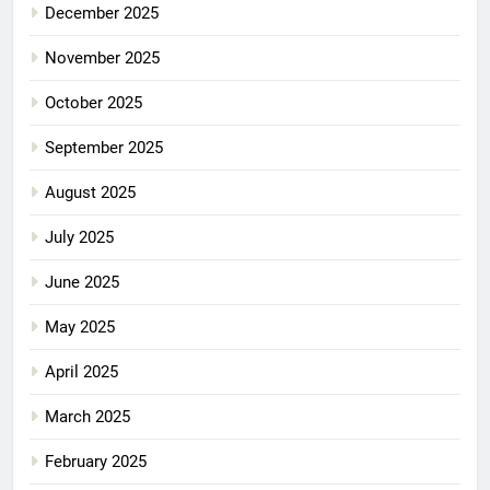
December 2025
November 2025
October 2025
September 2025
August 2025
July 2025
June 2025
May 2025
April 2025
March 2025
February 2025