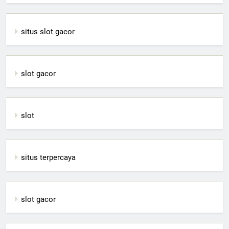
situs slot gacor
slot gacor
slot
situs terpercaya
slot gacor