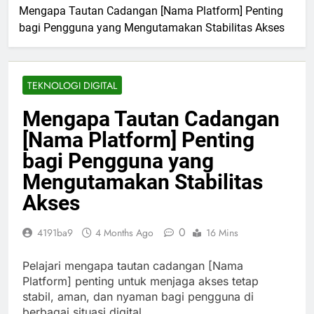
Mengapa Tautan Cadangan [Nama Platform] Penting
bagi Pengguna yang Mengutamakan Stabilitas Akses
TEKNOLOGI DIGITAL
Mengapa Tautan Cadangan
[Nama Platform] Penting
bagi Pengguna yang
Mengutamakan Stabilitas
Akses
0
4191ba9
4 Months Ago
16 Mins
Pelajari mengapa tautan cadangan [Nama
Platform] penting untuk menjaga akses tetap
stabil, aman, dan nyaman bagi pengguna di
berbagai situasi digital.