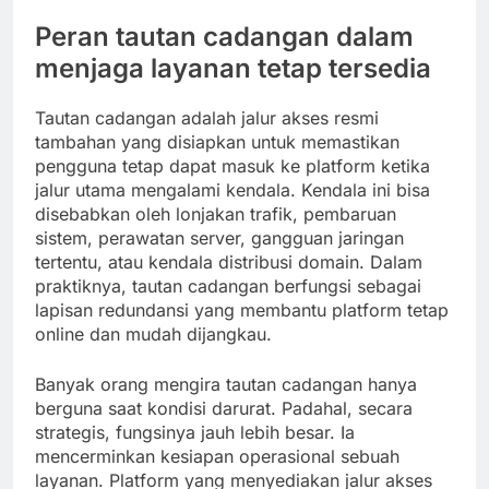
Peran tautan cadangan dalam
menjaga layanan tetap tersedia
Tautan cadangan adalah jalur akses resmi
tambahan yang disiapkan untuk memastikan
pengguna tetap dapat masuk ke platform ketika
jalur utama mengalami kendala. Kendala ini bisa
disebabkan oleh lonjakan trafik, pembaruan
sistem, perawatan server, gangguan jaringan
tertentu, atau kendala distribusi domain. Dalam
praktiknya, tautan cadangan berfungsi sebagai
lapisan redundansi yang membantu platform tetap
online dan mudah dijangkau.
Banyak orang mengira tautan cadangan hanya
berguna saat kondisi darurat. Padahal, secara
strategis, fungsinya jauh lebih besar. Ia
mencerminkan kesiapan operasional sebuah
layanan. Platform yang menyediakan jalur akses