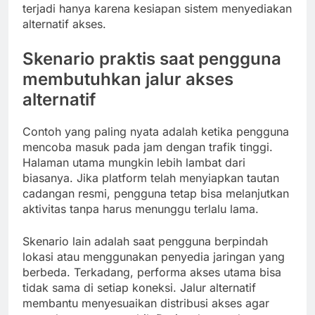
terjadi hanya karena kesiapan sistem menyediakan
alternatif akses.
Skenario praktis saat pengguna
membutuhkan jalur akses
alternatif
Contoh yang paling nyata adalah ketika pengguna
mencoba masuk pada jam dengan trafik tinggi.
Halaman utama mungkin lebih lambat dari
biasanya. Jika platform telah menyiapkan tautan
cadangan resmi, pengguna tetap bisa melanjutkan
aktivitas tanpa harus menunggu terlalu lama.
Skenario lain adalah saat pengguna berpindah
lokasi atau menggunakan penyedia jaringan yang
berbeda. Terkadang, performa akses utama bisa
tidak sama di setiap koneksi. Jalur alternatif
membantu menyesuaikan distribusi akses agar