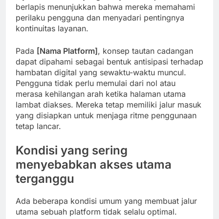
berlapis menunjukkan bahwa mereka memahami
perilaku pengguna dan menyadari pentingnya
kontinuitas layanan.
Pada
[Nama Platform]
, konsep tautan cadangan
dapat dipahami sebagai bentuk antisipasi terhadap
hambatan digital yang sewaktu-waktu muncul.
Pengguna tidak perlu memulai dari nol atau
merasa kehilangan arah ketika halaman utama
lambat diakses. Mereka tetap memiliki jalur masuk
yang disiapkan untuk menjaga ritme penggunaan
tetap lancar.
Kondisi yang sering
menyebabkan akses utama
terganggu
Ada beberapa kondisi umum yang membuat jalur
utama sebuah platform tidak selalu optimal.