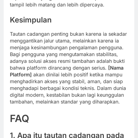
tampil lebih matang dan lebih dipercaya.
Kesimpulan
Tautan cadangan penting bukan karena ia sekadar
menggantikan jalur utama, melainkan karena ia
menjaga kesinambungan pengalaman pengguna.
Bagi pengguna yang mengutamakan stabilitas,
adanya solusi akses resmi tambahan adalah bukti
bahwa platform dirancang dengan serius.
[Nama
Platform]
akan dinilai lebih positif ketika mampu
menghadirkan akses yang stabil, aman, dan siap
menghadapi berbagai kondisi teknis. Dalam dunia
digital modern, kestabilan bukan lagi keunggulan
tambahan, melainkan standar yang diharapkan.
FAQ
1. Apa itu tautan cadangan pada