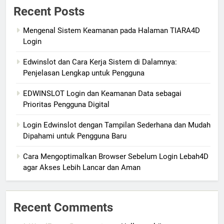
Recent Posts
Mengenal Sistem Keamanan pada Halaman TIARA4D
Login
Edwinslot dan Cara Kerja Sistem di Dalamnya:
Penjelasan Lengkap untuk Pengguna
EDWINSLOT Login dan Keamanan Data sebagai
Prioritas Pengguna Digital
Login Edwinslot dengan Tampilan Sederhana dan Mudah
Dipahami untuk Pengguna Baru
Cara Mengoptimalkan Browser Sebelum Login Lebah4D
agar Akses Lebih Lancar dan Aman
Recent Comments