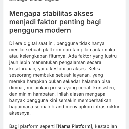
Mengapa stabilitas akses
menjadi faktor penting bagi
pengguna modern
Di era digital saat ini, pengguna tidak hanya
menilai sebuah platform dari tampilan antarmuka
atau kelengkapan fiturnya. Ada faktor yang justru
jauh lebih menentukan pengalaman secara
keseluruhan, yaitu kestabilan akses. Ketika
seseorang membuka sebuah layanan, yang
mereka harapkan bukan sekadar halaman bisa
dimuat, melainkan proses yang cepat, konsisten,
dan minim hambatan. Inilah alasan mengapa
banyak pengguna kini semakin memperhatikan
bagaimana sebuah brand menyiapkan infrastruktur
aksesnya.
Bagi platform seperti
[Nama Platform]
, kestabilan