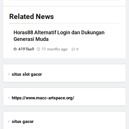
Related News
Horas88 Alternatif Login dan Dukungan
Generasi Muda
4191ba9
11 months ago
0
situs slot gacor
https://www.macc-artspace.org/
situs gacor