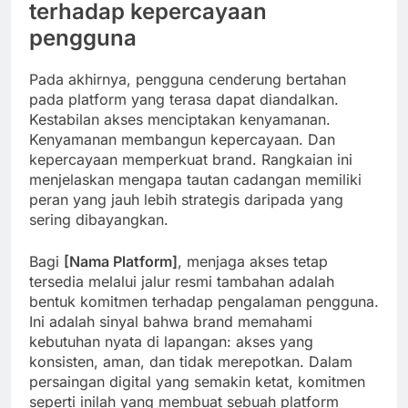
terhadap kepercayaan
pengguna
Pada akhirnya, pengguna cenderung bertahan
pada platform yang terasa dapat diandalkan.
Kestabilan akses menciptakan kenyamanan.
Kenyamanan membangun kepercayaan. Dan
kepercayaan memperkuat brand. Rangkaian ini
menjelaskan mengapa tautan cadangan memiliki
peran yang jauh lebih strategis daripada yang
sering dibayangkan.
Bagi
[Nama Platform]
, menjaga akses tetap
tersedia melalui jalur resmi tambahan adalah
bentuk komitmen terhadap pengalaman pengguna.
Ini adalah sinyal bahwa brand memahami
kebutuhan nyata di lapangan: akses yang
konsisten, aman, dan tidak merepotkan. Dalam
persaingan digital yang semakin ketat, komitmen
seperti inilah yang membuat sebuah platform