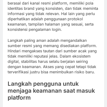
berasal dari kanal resmi platform, memiliki pola
identitas brand yang konsisten, dan tidak meminta
informasi yang tidak relevan. Hal lain yang perlu
diperhatikan adalah penggunaan protokol
keamanan, tampilan halaman yang sesuai, serta
konsistensi pengalaman login.
Langkah paling aman adalah mengandalkan
sumber resmi yang memang disediakan platform.
Hindari mengakses tautan dari sumber acak yang
tidak memiliki reputasi jelas. Dalam ekosistem
digital, stabilitas harus selalu berjalan seiring
dengan keamanan. Akses yang cepat tetapi tidak
terverifikasi justru bisa menimbulkan risiko baru.
Langkah pengguna untuk
menjaga keamanan saat masuk
platform