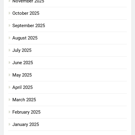
November 2025
October 2025
September 2025
August 2025
July 2025
June 2025
May 2025
April 2025
March 2025
February 2025
January 2025