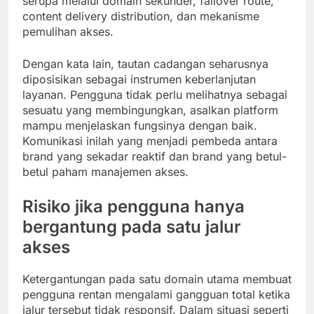
serupa melalui domain sekunder, failover route,
content delivery distribution, dan mekanisme
pemulihan akses.
Dengan kata lain, tautan cadangan seharusnya
diposisikan sebagai instrumen keberlanjutan
layanan. Pengguna tidak perlu melihatnya sebagai
sesuatu yang membingungkan, asalkan platform
mampu menjelaskan fungsinya dengan baik.
Komunikasi inilah yang menjadi pembeda antara
brand yang sekadar reaktif dan brand yang betul-
betul paham manajemen akses.
Risiko jika pengguna hanya
bergantung pada satu jalur
akses
Ketergantungan pada satu domain utama membuat
pengguna rentan mengalami gangguan total ketika
jalur tersebut tidak responsif. Dalam situasi seperti