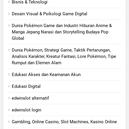
Bisnis & Teknologi
Desain Visual & Psikologi Game Digital
Dunia Pokémon Game dan Industri Hiburan Anime &
Manga Jepang Narasi dan Storytelling Budaya Pop
Global
Dunia Pokémon, Strategi Game, Taktik Pertarungan,
Analisis Karakter, Kreatur Fantasi, Lore Pokémon, Tipe
Rumput dan Elemen Alam
Edukasi Akses dan Keamanan Akun
Edukasi Digital
edwinslot alternatif
edwinslot login
Gambling, Online Casino, Slot Machines, Kasino Online