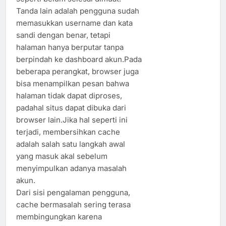
Tanda lain adalah pengguna sudah
memasukkan username dan kata
sandi dengan benar, tetapi
halaman hanya berputar tanpa
berpindah ke dashboard akun.Pada
beberapa perangkat, browser juga
bisa menampilkan pesan bahwa
halaman tidak dapat diproses,
padahal situs dapat dibuka dari
browser lain.Jika hal seperti ini
terjadi, membersihkan cache
adalah salah satu langkah awal
yang masuk akal sebelum
menyimpulkan adanya masalah
akun.
Dari sisi pengalaman pengguna,
cache bermasalah sering terasa
membingungkan karena