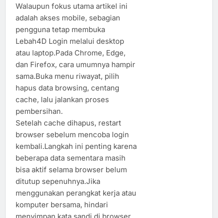
Walaupun fokus utama artikel ini
adalah akses mobile, sebagian
pengguna tetap membuka
Lebah4D Login melalui desktop
atau laptop.Pada Chrome, Edge,
dan Firefox, cara umumnya hampir
sama.Buka menu riwayat, pilih
hapus data browsing, centang
cache, lalu jalankan proses
pembersihan.
Setelah cache dihapus, restart
browser sebelum mencoba login
kembali.Langkah ini penting karena
beberapa data sementara masih
bisa aktif selama browser belum
ditutup sepenuhnya.Jika
menggunakan perangkat kerja atau
komputer bersama, hindari
menyimpan kata sandi di browser