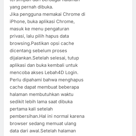
yang pernah dibuka.
Jika pengguna memakai Chrome di
iPhone, buka aplikasi Chrome,
masuk ke menu pengaturan
privasi, lalu pilih hapus data
browsing.Pastikan opsi cache
dicentang sebelum proses
dijalankan.Setelah selesai, tutup
aplikasi dan buka kembali untuk
mencoba akses Lebah4D Login.
Perlu dipahami bahwa menghapus
cache dapat membuat beberapa
halaman membutuhkan waktu
sedikit lebih lama saat dibuka
pertama kali setelah
pembersihan.Hal ini normal karena
browser sedang memuat ulang
data dari awal.Setelah halaman