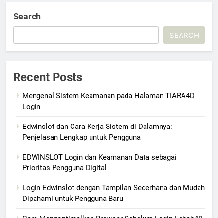
Search
SEARCH
Recent Posts
Mengenal Sistem Keamanan pada Halaman TIARA4D
Login
Edwinslot dan Cara Kerja Sistem di Dalamnya:
Penjelasan Lengkap untuk Pengguna
EDWINSLOT Login dan Keamanan Data sebagai
Prioritas Pengguna Digital
Login Edwinslot dengan Tampilan Sederhana dan Mudah
Dipahami untuk Pengguna Baru