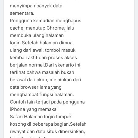
menyimpan banyak data
sementara.
Pengguna kemudian menghapus
cache, menutup Chrome, lalu
membuka ulang halaman
login.Setelah halaman dimuat
ulang dari awal, tombol masuk
kembali aktif dan proses akses
berjalan normal.Dari skenario ini,
terlihat bahwa masalah bukan
berasal dari akun, melainkan dari
data browser lama yang
menghambat fungsi halaman.
Contoh lain terjadi pada pengguna
iPhone yang memakai
Safari.Halaman login tampak
kosong di beberapa bagian.Setelah
riwayat dan data situs dibersihkan,