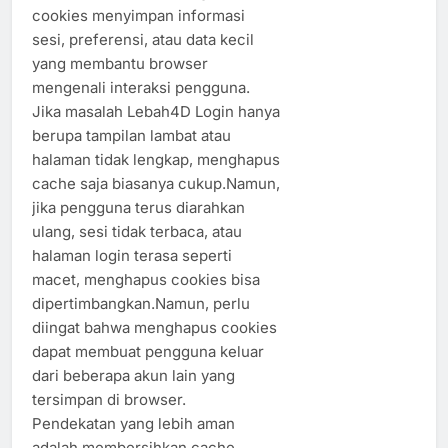
cookies menyimpan informasi
sesi, preferensi, atau data kecil
yang membantu browser
mengenali interaksi pengguna.
Jika masalah Lebah4D Login hanya
berupa tampilan lambat atau
halaman tidak lengkap, menghapus
cache saja biasanya cukup.Namun,
jika pengguna terus diarahkan
ulang, sesi tidak terbaca, atau
halaman login terasa seperti
macet, menghapus cookies bisa
dipertimbangkan.Namun, perlu
diingat bahwa menghapus cookies
dapat membuat pengguna keluar
dari beberapa akun lain yang
tersimpan di browser.
Pendekatan yang lebih aman
adalah membersihkan cache