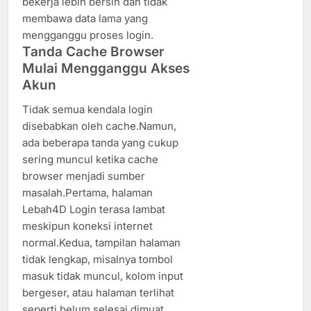
bekerja lebih bersih dan tidak
membawa data lama yang
mengganggu proses login.
Tanda Cache Browser
Mulai Mengganggu Akses
Akun
Tidak semua kendala login
disebabkan oleh cache.Namun,
ada beberapa tanda yang cukup
sering muncul ketika cache
browser menjadi sumber
masalah.Pertama, halaman
Lebah4D Login terasa lambat
meskipun koneksi internet
normal.Kedua, tampilan halaman
tidak lengkap, misalnya tombol
masuk tidak muncul, kolom input
bergeser, atau halaman terlihat
seperti belum selesai dimuat.