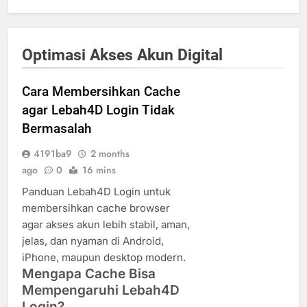
Optimasi Akses Akun Digital
Cara Membersihkan Cache
agar Lebah4D Login Tidak
Bermasalah
4191ba9
2 months
ago
0
16 mins
Panduan Lebah4D Login untuk
membersihkan cache browser
agar akses akun lebih stabil, aman,
jelas, dan nyaman di Android,
iPhone, maupun desktop modern.
Mengapa Cache Bisa
Mempengaruhi Lebah4D
Login?