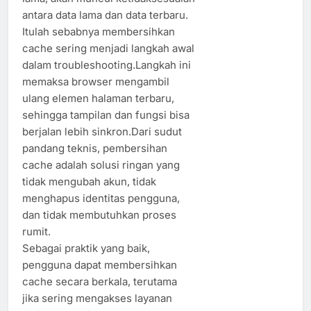
antara data lama dan data terbaru.
Itulah sebabnya membersihkan
cache sering menjadi langkah awal
dalam troubleshooting.Langkah ini
memaksa browser mengambil
ulang elemen halaman terbaru,
sehingga tampilan dan fungsi bisa
berjalan lebih sinkron.Dari sudut
pandang teknis, pembersihan
cache adalah solusi ringan yang
tidak mengubah akun, tidak
menghapus identitas pengguna,
dan tidak membutuhkan proses
rumit.
Sebagai praktik yang baik,
pengguna dapat membersihkan
cache secara berkala, terutama
jika sering mengakses layanan