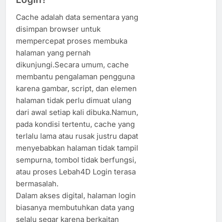
Cache adalah data sementara yang
disimpan browser untuk
mempercepat proses membuka
halaman yang pernah
dikunjungi.Secara umum, cache
membantu pengalaman pengguna
karena gambar, script, dan elemen
halaman tidak perlu dimuat ulang
dari awal setiap kali dibuka.Namun,
pada kondisi tertentu, cache yang
terlalu lama atau rusak justru dapat
menyebabkan halaman tidak tampil
sempurna, tombol tidak berfungsi,
atau proses Lebah4D Login terasa
bermasalah.
Dalam akses digital, halaman login
biasanya membutuhkan data yang
selalu segar karena berkaitan