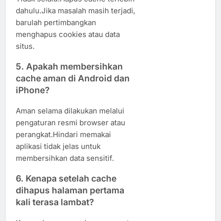
dahulu.Jika masalah masih terjadi,
barulah pertimbangkan
menghapus cookies atau data
situs.
5. Apakah membersihkan
cache aman di Android dan
iPhone?
Aman selama dilakukan melalui
pengaturan resmi browser atau
perangkat.Hindari memakai
aplikasi tidak jelas untuk
membersihkan data sensitif.
6. Kenapa setelah cache
dihapus halaman pertama
kali terasa lambat?