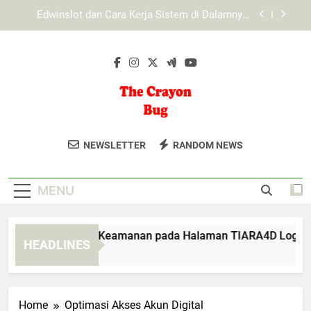
Skip
EDWINSLOT Login dan Keamanan Data sebagai
to
Prioritas Pengguna Digital
content
Login Edwinslot dengan Tampilan Sederhana dan
Mudah Dipahami untuk Pengguna Baru
Mengenal Sistem Keamanan pada Halaman
TIARA4D Login
Edwinslot dan Cara Kerja Sistem di Dalamnya:
Penjelasan Lengkap untuk Pengguna
The Crayon Bug
Temukan Produk Kreatif Dan Edukatif
EDWINSLOT Login dan Keamanan Data sebagai
NEWSLETTER
RANDOM NEWS
Prioritas Pengguna Digital
Untuk Anak-Anak Di The Crayon Bug.
Login Edwinslot dengan Tampilan Sederhana dan
Mainan Dan Perlengkapan Untuk
Mudah Dipahami untuk Pengguna Baru
MENU
Tumbuh Kembang Anak.
ngenal Sistem Keamanan pada Halaman TIARA4D Login
HEADLINES
Month Ago
Home
Optimasi Akses Akun Digital