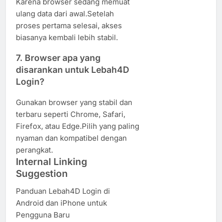
Karena browser sedang memuat
ulang data dari awal.Setelah
proses pertama selesai, akses
biasanya kembali lebih stabil.
7. Browser apa yang
disarankan untuk Lebah4D
Login?
Gunakan browser yang stabil dan
terbaru seperti Chrome, Safari,
Firefox, atau Edge.Pilih yang paling
nyaman dan kompatibel dengan
perangkat.
Internal Linking
Suggestion
Panduan Lebah4D Login di
Android dan iPhone untuk
Pengguna Baru