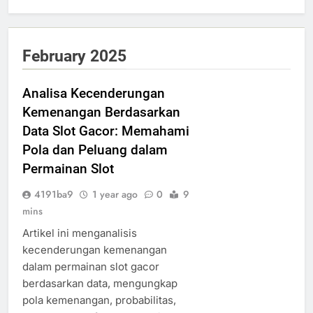
February 2025
Analisa Kecenderungan
Kemenangan Berdasarkan
Data Slot Gacor: Memahami
Pola dan Peluang dalam
Permainan Slot
4191ba9
1 year ago
0
9
mins
Artikel ini menganalisis
kecenderungan kemenangan
dalam permainan slot gacor
berdasarkan data, mengungkap
pola kemenangan, probabilitas,