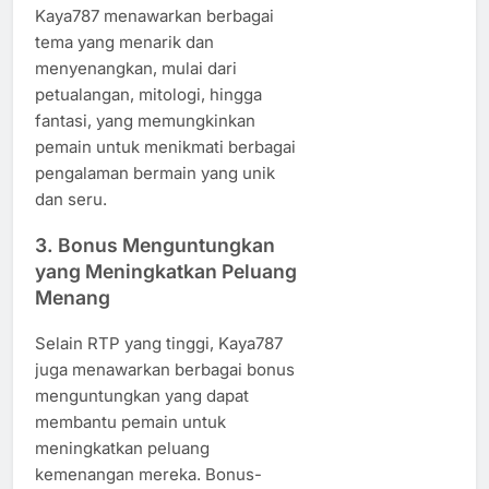
Kaya787 menawarkan berbagai
tema yang menarik dan
menyenangkan, mulai dari
petualangan, mitologi, hingga
fantasi, yang memungkinkan
pemain untuk menikmati berbagai
pengalaman bermain yang unik
dan seru.
3.
Bonus Menguntungkan
yang Meningkatkan Peluang
Menang
Selain RTP yang tinggi, Kaya787
juga menawarkan berbagai bonus
menguntungkan yang dapat
membantu pemain untuk
meningkatkan peluang
kemenangan mereka. Bonus-