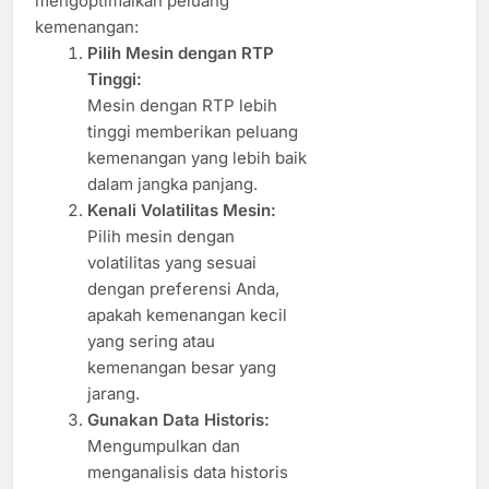
mengoptimalkan peluang
kemenangan:
Pilih Mesin dengan RTP
Tinggi:
Mesin dengan RTP lebih
tinggi memberikan peluang
kemenangan yang lebih baik
dalam jangka panjang.
Kenali Volatilitas Mesin:
Pilih mesin dengan
volatilitas yang sesuai
dengan preferensi Anda,
apakah kemenangan kecil
yang sering atau
kemenangan besar yang
jarang.
Gunakan Data Historis:
Mengumpulkan dan
menganalisis data historis