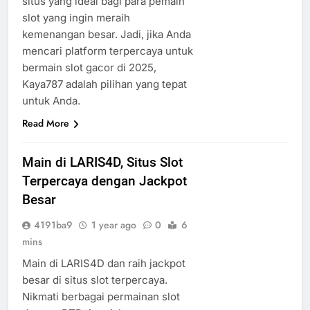
situs yang ideal bagi para pemain
slot yang ingin meraih
kemenangan besar. Jadi, jika Anda
mencari platform terpercaya untuk
bermain slot gacor di 2025,
Kaya787 adalah pilihan yang tepat
untuk Anda.
Read More
Main di LARIS4D, Situs Slot
Terpercaya dengan Jackpot
Besar
4191ba9
1 year ago
0
6
mins
Main di LARIS4D dan raih jackpot
besar di situs slot terpercaya.
Nikmati berbagai permainan slot