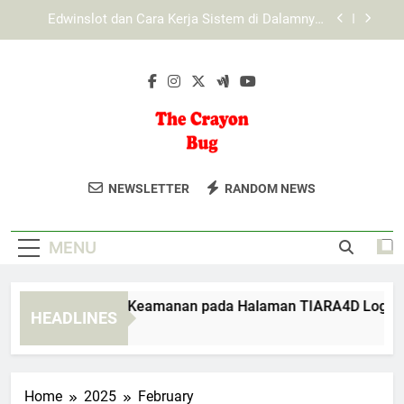
Skip
EDWINSLOT Login dan Keamanan Data sebagai
to
Prioritas Pengguna Digital
content
Login Edwinslot dengan Tampilan Sederhana dan
Mudah Dipahami untuk Pengguna Baru
Mengenal Sistem Keamanan pada Halaman
TIARA4D Login
Edwinslot dan Cara Kerja Sistem di Dalamnya:
Penjelasan Lengkap untuk Pengguna
The Crayon Bug
Temukan Produk Kreatif Dan Edukatif
EDWINSLOT Login dan Keamanan Data sebagai
NEWSLETTER
RANDOM NEWS
Prioritas Pengguna Digital
Untuk Anak-Anak Di The Crayon Bug.
Login Edwinslot dengan Tampilan Sederhana dan
Mainan Dan Perlengkapan Untuk
Mudah Dipahami untuk Pengguna Baru
MENU
Tumbuh Kembang Anak.
engenal Sistem Keamanan pada Halaman TIARA4D Login
HEADLINES
 Weeks Ago
Home
2025
February