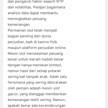
dan pengaruh faktor seperti RTP
dan volatilitas. Pelajari bagaimana
analisis data dapat membantu
meningkatkan peluang
kemenangan.
Permainan slot telah menjadi
bagian penting dari dunia
perjudian, baik di kasino fisik
maupun platform perjudian online.
Mesin slot menawarkan peluang
besar untuk meraih hadiah besar
dengan hanya menekan tombol,
namun hasil dari setiap putaran
sering kali tampak acak. Salah satu
fenomena yang sering dibicarakan
oleh pemain adalah mesin
slot
gacor
, yang dianggap memberikan
kemenangan lebih sering. Namun,
apakah benar ada kecenderungan