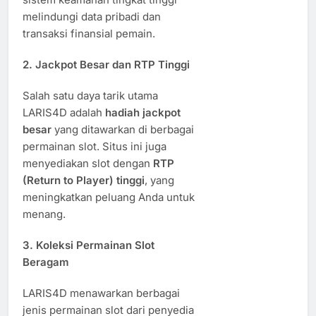
melindungi data pribadi dan
transaksi finansial pemain.
2. Jackpot Besar dan RTP Tinggi
Salah satu daya tarik utama
LARIS4D adalah
hadiah jackpot
besar
yang ditawarkan di berbagai
permainan slot. Situs ini juga
menyediakan slot dengan
RTP
(Return to Player) tinggi
, yang
meningkatkan peluang Anda untuk
menang.
3. Koleksi Permainan Slot
Beragam
LARIS4D menawarkan berbagai
jenis permainan slot dari penyedia