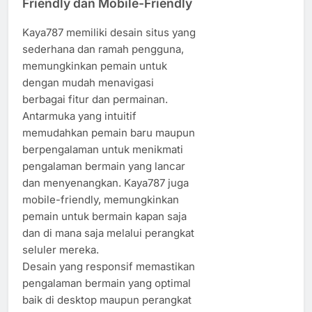
Friendly dan Mobile-Friendly
Kaya787 memiliki desain situs yang
sederhana dan ramah pengguna,
memungkinkan pemain untuk
dengan mudah menavigasi
berbagai fitur dan permainan.
Antarmuka yang intuitif
memudahkan pemain baru maupun
berpengalaman untuk menikmati
pengalaman bermain yang lancar
dan menyenangkan. Kaya787 juga
mobile-friendly, memungkinkan
pemain untuk bermain kapan saja
dan di mana saja melalui perangkat
seluler mereka.
Desain yang responsif memastikan
pengalaman bermain yang optimal
baik di desktop maupun perangkat