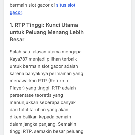
bermain slot gacor di
situs slot
gacor
.
1.
RTP Tinggi: Kunci Utama
untuk Peluang Menang Lebih
Besar
Salah satu alasan utama mengapa
Kaya787 menjadi pilihan terbaik
untuk bermain slot gacor adalah
karena banyaknya permainan yang
menawarkan RTP (Return to
Player) yang tinggi. RTP adalah
persentase teoretis yang
menunjukkan seberapa banyak
dari total taruhan yang akan
dikembalikan kepada pemain
dalam jangka panjang. Semakin
tinggi RTP, semakin besar peluang