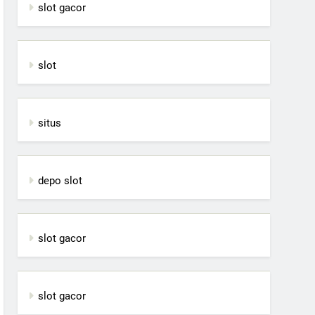
slot gacor
slot
situs
depo slot
slot gacor
slot gacor