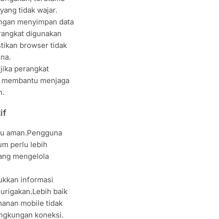
yang tidak wajar.
angan menyimpan data
rangkat digunakan
stikan browser tidak
na.
 jika perangkat
ini membantu menjaga
n.
if
elalu aman.Pengguna
m perlu lebih
yang mengelola
ukkan informasi
curigakan.Lebih baik
manan mobile tidak
ingkungan koneksi.