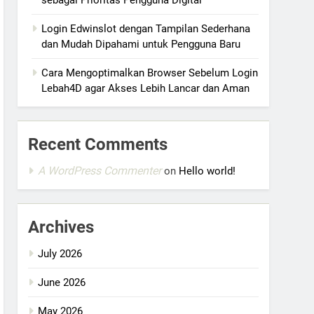
sebagai Prioritas Pengguna Digital
Login Edwinslot dengan Tampilan Sederhana
dan Mudah Dipahami untuk Pengguna Baru
Cara Mengoptimalkan Browser Sebelum Login
Lebah4D agar Akses Lebih Lancar dan Aman
Recent Comments
A WordPress Commenter
on
Hello world!
Archives
July 2026
June 2026
May 2026