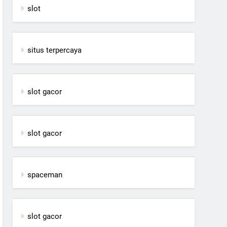
slot
situs terpercaya
slot gacor
slot gacor
spaceman
slot gacor