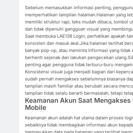
Sebelum memasukkan informasi penting, pengguna
memperhatikan tampilan halaman.Halaman yang leb
memiliki struktur rapi, teks mudah dibaca, tombol ut
dan tidak dipenuhi gangguan visual yang membing
Saat membuka LAE138 Login, perhatikan apakah tam
konsisten dan masuk akal.Jika halaman terlihat bera
banyak pop-up, atau meminta informasi yang tidak 
berhenti sejenak dan lakukan pengecekan ulang.Sika
penting agar pengguna tidak terburu-buru mengamb
Konsistensi visual juga menjadi bagian dari keper
sudah pernah mengakses sebelumnya biasanya dap
tampilan masih familiar atau berubah secara menc
tampilan tidak selalu berarti bermasalah, tetapi teta
Keamanan Akun Saat Mengakses 
Mobile
Keamanan akun adalah hal utama dalam proses log
sebaiknya tidak membagikan informasi akun kepada
memasukkan data pada halaman yang terlihat menc