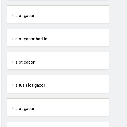
slot gacor
slot gacor hari ini
slot gacor
situs slot gacor
slot gacor