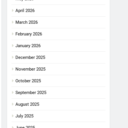
April 2026
March 2026
February 2026
January 2026
December 2025
November 2025
October 2025
September 2025
August 2025
July 2025
June 2025