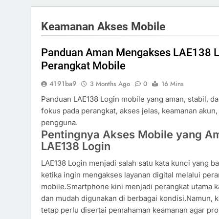
Keamanan Akses Mobile
Panduan Aman Mengakses LAE138 Lo
Perangkat Mobile
4191ba9
3 Months Ago
0
16 Mins
Panduan LAE138 Login mobile yang aman, stabil, da
fokus pada perangkat, akses jelas, keamanan akun
pengguna.
Pentingnya Akses Mobile yang A
LAE138 Login
LAE138 Login menjadi salah satu kata kunci yang b
ketika ingin mengakses layanan digital melalui per
mobile.Smartphone kini menjadi perangkat utama ka
dan mudah digunakan di berbagai kondisi.Namun, 
tetap perlu disertai pemahaman keamanan agar pro