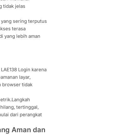
 tidak jelas
i yang sering terputus
kses terasa
di yang lebih aman
s LAE138 Login karena
amanan layar,
 browser tidak
metrik.Langkah
ilang, tertinggal,
ulai dari perangkat
yang Aman dan