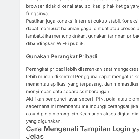
browser tidak dikenal atau aplikasi pihak ketiga yang
fungsinya.
Pastikan juga koneksi internet cukup stabil.Koneks
dapat membuat halaman gagal dimuat atau proses a
lambat.Jika memungkinkan, gunakan jaringan priba
dibandingkan Wi-Fi publik.
Gunakan Perangkat Pribadi
Perangkat pribadi lebih disarankan saat mengakse
lebih mudah dikontrol.Pengguna dapat mengatur ke
memantau aplikasi yang terpasang, dan memastikan
menyimpan data secara sembarangan.
Aktifkan pengunci layar seperti PIN, pola, atau bio
sederhana ini membantu melindungi perangkat jika h
atau dipinjam orang lain.Keamanan akses digital dim
yang digunakan.
Cara Mengenali Tampilan Login 
Jelas