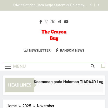
Skip
EDWINSLOT Login dan Keamanan Data sebagai
to
Prioritas Pengguna Digital
content
Login Edwinslot dengan Tampilan Sederhana dan
Mudah Dipahami untuk Pengguna Baru
Mengenal Sistem Keamanan pada Halaman
TIARA4D Login
Edwinslot dan Cara Kerja Sistem di Dalamnya:
Penjelasan Lengkap untuk Pengguna
The Crayon Bug
Temukan Produk Kreatif Dan Edukatif
EDWINSLOT Login dan Keamanan Data sebagai
NEWSLETTER
RANDOM NEWS
Prioritas Pengguna Digital
Untuk Anak-Anak Di The Crayon Bug.
Login Edwinslot dengan Tampilan Sederhana dan
Mainan Dan Perlengkapan Untuk
Mudah Dipahami untuk Pengguna Baru
MENU
Tumbuh Kembang Anak.
ngenal Sistem Keamanan pada Halaman TIARA4D Login
HEADLINES
eeks Ago
Home
2025
November