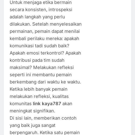
Untuk menjaga etika bermain
secara konsisten, introspeksi
adalah langkah yang perlu
dilakukan. Setelah menyelesaikan
permainan, pemain dapat menilai
kembali perilaku mereka: apakah
komunikasi tadi sudah baik?
Apakah emosi terkontrol? Apakah
kontribusi pada tim sudah
maksimal? Melakukan refleksi
seperti ini membantu pemain
berkembang dari waktu ke waktu.
Ketika lebih banyak pemain
melakukan refleksi, kualitas
komunitas
link kaya787
akan
meningkat signifikan.
Di sisi lain, memberikan contoh
yang baik juga sangat
berpengaruh. Ketika satu pemain