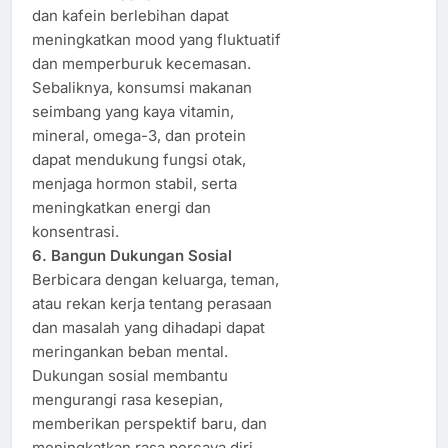
dan kafein berlebihan dapat
meningkatkan mood yang fluktuatif
dan memperburuk kecemasan.
Sebaliknya, konsumsi makanan
seimbang yang kaya vitamin,
mineral, omega-3, dan protein
dapat mendukung fungsi otak,
menjaga hormon stabil, serta
meningkatkan energi dan
konsentrasi.
6. Bangun Dukungan Sosial
Berbicara dengan keluarga, teman,
atau rekan kerja tentang perasaan
dan masalah yang dihadapi dapat
meringankan beban mental.
Dukungan sosial membantu
mengurangi rasa kesepian,
memberikan perspektif baru, dan
meningkatkan rasa percaya diri.