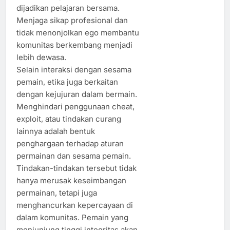
dijadikan pelajaran bersama.
Menjaga sikap profesional dan
tidak menonjolkan ego membantu
komunitas berkembang menjadi
lebih dewasa.
Selain interaksi dengan sesama
pemain, etika juga berkaitan
dengan kejujuran dalam bermain.
Menghindari penggunaan cheat,
exploit, atau tindakan curang
lainnya adalah bentuk
penghargaan terhadap aturan
permainan dan sesama pemain.
Tindakan-tindakan tersebut tidak
hanya merusak keseimbangan
permainan, tetapi juga
menghancurkan kepercayaan di
dalam komunitas. Pemain yang
menjunjung tinggi integritas akan