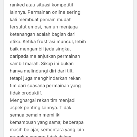
ranked atau situasi kompetitif
lainnya. Permainan online sering
kali membuat pemain mudah
tersulut emosi, namun menjaga
ketenangan adalah bagian dari
etika. Ketika frustrasi muncul, lebih
baik mengambil jeda singkat
daripada melanjutkan permainan
sambil marah. Sikap ini bukan
hanya melindungi diri dari tilt,
tetapi juga menghindarkan rekan
tim dari suasana permainan yang
tidak produktif.
Menghargai rekan tim menjadi
aspek penting lainnya. Tidak
semua pemain memiliki
kemampuan yang sama; beberapa
masih belajar, sementara yang lain
mungkin sedang tidak dalam