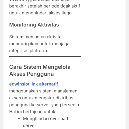
berakhir setelah periode tidak aktif
untuk menghindari akses ilegal.
Monitoring Aktivitas
Sistem memantau aktivitas
mencurigakan untuk menjaga
integritas platform.
Cara Sistem Mengelola
Akses Pengguna
edwinslot link alternatif
menggunakan sistem manajemen
akses untuk mengatur distribusi
pengguna ke server yang tersedia.
Hal ini bertujuan untuk:
Menghindari overload
server