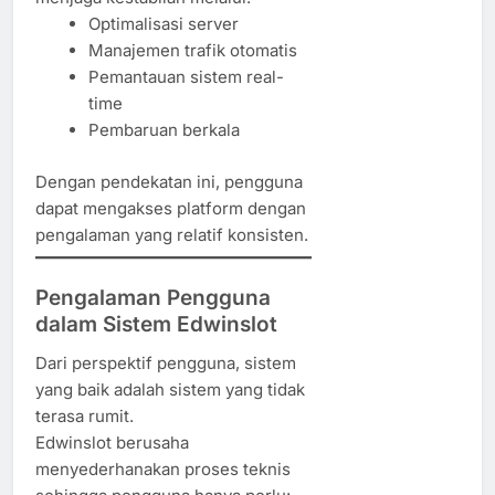
Optimalisasi server
Manajemen trafik otomatis
Pemantauan sistem real-
time
Pembaruan berkala
Dengan pendekatan ini, pengguna
dapat mengakses platform dengan
pengalaman yang relatif konsisten.
Pengalaman Pengguna
dalam Sistem Edwinslot
Dari perspektif pengguna, sistem
yang baik adalah sistem yang tidak
terasa rumit.
Edwinslot berusaha
menyederhanakan proses teknis