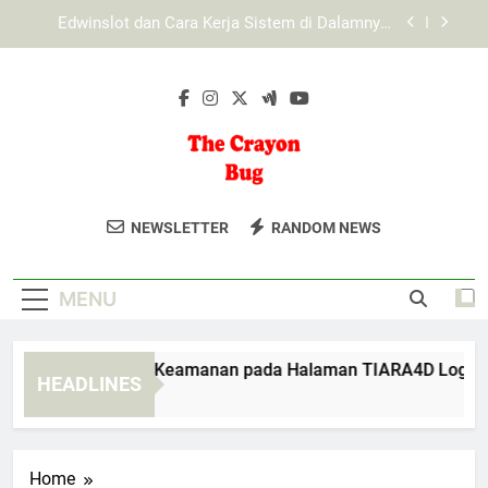
Skip
EDWINSLOT Login dan Keamanan Data sebagai
to
Prioritas Pengguna Digital
content
Login Edwinslot dengan Tampilan Sederhana dan
Mudah Dipahami untuk Pengguna Baru
Mengenal Sistem Keamanan pada Halaman
TIARA4D Login
Edwinslot dan Cara Kerja Sistem di Dalamnya:
Penjelasan Lengkap untuk Pengguna
The Crayon Bug
Temukan Produk Kreatif Dan Edukatif
EDWINSLOT Login dan Keamanan Data sebagai
NEWSLETTER
RANDOM NEWS
Prioritas Pengguna Digital
Untuk Anak-Anak Di The Crayon Bug.
Login Edwinslot dengan Tampilan Sederhana dan
Mainan Dan Perlengkapan Untuk
Mudah Dipahami untuk Pengguna Baru
MENU
Tumbuh Kembang Anak.
ngenal Sistem Keamanan pada Halaman TIARA4D Login
HEADLINES
Weeks Ago
Home