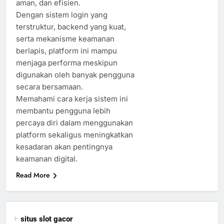
aman, dan efisien.
Dengan sistem login yang
terstruktur, backend yang kuat,
serta mekanisme keamanan
berlapis, platform ini mampu
menjaga performa meskipun
digunakan oleh banyak pengguna
secara bersamaan.
Memahami cara kerja sistem ini
membantu pengguna lebih
percaya diri dalam menggunakan
platform sekaligus meningkatkan
kesadaran akan pentingnya
keamanan digital.
Read More
situs slot gacor