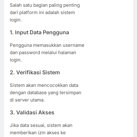
Salah satu bagian paling penting
dari platform ini adalah sistem
login.
1. Input Data Pengguna
Pengguna memasukkan username
dan password melalui halaman
login.
2. Verifikasi Sistem
Sistem akan mencocokkan data
dengan database yang tersimpan
di server utama.
3. Validasi Akses
Jika data sesuai, sistem akan
memberikan izin akses ke