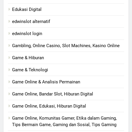
Edukasi Digital
edwinslot alternatif
edwinslot login
Gambling, Online Casino, Slot Machines, Kasino Online
Game & Hiburan
Game & Teknologi
Game Online & Analisis Permainan
Game Online, Bandar Slot, Hiburan Digital
Game Online, Edukasi, Hiburan Digital
Game Online, Komunitas Gamer, Etika dalam Gaming,
Tips Bermain Game, Gaming dan Sosial, Tips Gaming