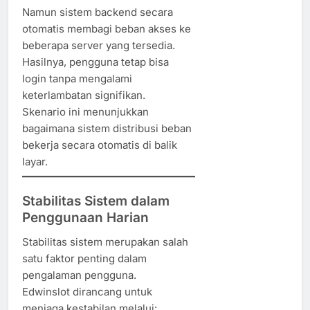
Namun sistem backend secara
otomatis membagi beban akses ke
beberapa server yang tersedia.
Hasilnya, pengguna tetap bisa
login tanpa mengalami
keterlambatan signifikan.
Skenario ini menunjukkan
bagaimana sistem distribusi beban
bekerja secara otomatis di balik
layar.
Stabilitas Sistem dalam
Penggunaan Harian
Stabilitas sistem merupakan salah
satu faktor penting dalam
pengalaman pengguna.
Edwinslot dirancang untuk
menjaga kestabilan melalui: