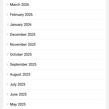
March 2026
February 2026
January 2026
December 2025
November 2025
October 2025
September 2025
August 2025
July 2025
June 2025
May 2025