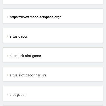
https://www.macc-artspace.org/
situs gacor
situs link slot gacor
situs slot gacor hari ini
slot gacor