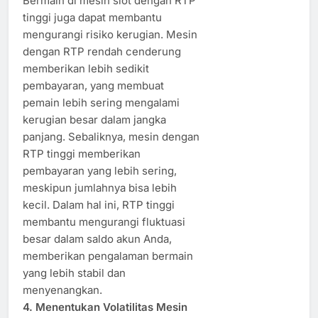
Bermain di mesin slot dengan RTP
tinggi juga dapat membantu
mengurangi risiko kerugian. Mesin
dengan RTP rendah cenderung
memberikan lebih sedikit
pembayaran, yang membuat
pemain lebih sering mengalami
kerugian besar dalam jangka
panjang. Sebaliknya, mesin dengan
RTP tinggi memberikan
pembayaran yang lebih sering,
meskipun jumlahnya bisa lebih
kecil. Dalam hal ini, RTP tinggi
membantu mengurangi fluktuasi
besar dalam saldo akun Anda,
memberikan pengalaman bermain
yang lebih stabil dan
menyenangkan.
4. Menentukan Volatilitas Mesin