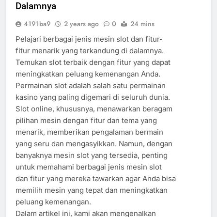
Dalamnya
4191ba9
2 years ago
0
24 mins
Pelajari berbagai jenis mesin slot dan fitur-
fitur menarik yang terkandung di dalamnya.
Temukan slot terbaik dengan fitur yang dapat
meningkatkan peluang kemenangan Anda.
Permainan slot adalah salah satu permainan
kasino yang paling digemari di seluruh dunia.
Slot online, khususnya, menawarkan beragam
pilihan mesin dengan fitur dan tema yang
menarik, memberikan pengalaman bermain
yang seru dan mengasyikkan. Namun, dengan
banyaknya mesin slot yang tersedia, penting
untuk memahami berbagai jenis mesin slot
dan fitur yang mereka tawarkan agar Anda bisa
memilih mesin yang tepat dan meningkatkan
peluang kemenangan.
Dalam artikel ini, kami akan mengenalkan