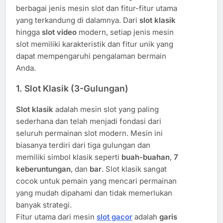
berbagai jenis mesin slot dan fitur-fitur utama
yang terkandung di dalamnya. Dari
slot klasik
hingga
slot video
modern, setiap jenis mesin
slot memiliki karakteristik dan fitur unik yang
dapat mempengaruhi pengalaman bermain
Anda.
1.
Slot Klasik (3-Gulungan)
Slot klasik
adalah mesin slot yang paling
sederhana dan telah menjadi fondasi dari
seluruh permainan slot modern. Mesin ini
biasanya terdiri dari tiga gulungan dan
memiliki simbol klasik seperti
buah-buahan
,
7
keberuntungan
, dan
bar
. Slot klasik sangat
cocok untuk pemain yang mencari permainan
yang mudah dipahami dan tidak memerlukan
banyak strategi.
Fitur utama dari mesin
slot gacor
adalah
garis