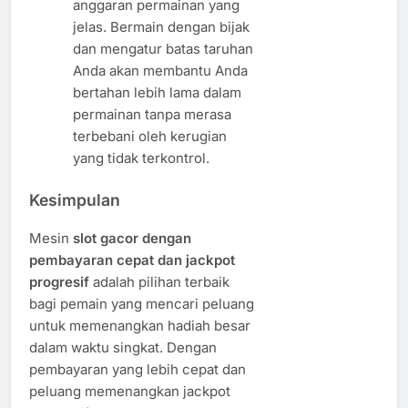
anggaran permainan yang
jelas. Bermain dengan bijak
dan mengatur batas taruhan
Anda akan membantu Anda
bertahan lebih lama dalam
permainan tanpa merasa
terbebani oleh kerugian
yang tidak terkontrol.
Kesimpulan
Mesin
slot gacor dengan
pembayaran cepat dan jackpot
progresif
adalah pilihan terbaik
bagi pemain yang mencari peluang
untuk memenangkan hadiah besar
dalam waktu singkat. Dengan
pembayaran yang lebih cepat dan
peluang memenangkan jackpot