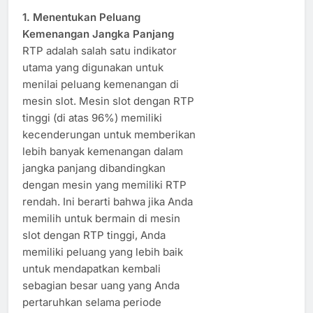
1. Menentukan Peluang
Kemenangan Jangka Panjang
RTP adalah salah satu indikator
utama yang digunakan untuk
menilai peluang kemenangan di
mesin slot. Mesin slot dengan RTP
tinggi (di atas 96%) memiliki
kecenderungan untuk memberikan
lebih banyak kemenangan dalam
jangka panjang dibandingkan
dengan mesin yang memiliki RTP
rendah. Ini berarti bahwa jika Anda
memilih untuk bermain di mesin
slot dengan RTP tinggi, Anda
memiliki peluang yang lebih baik
untuk mendapatkan kembali
sebagian besar uang yang Anda
pertaruhkan selama periode