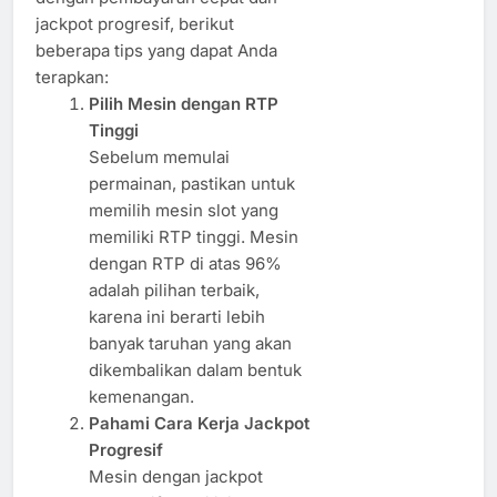
jackpot progresif, berikut
beberapa tips yang dapat Anda
terapkan:
Pilih Mesin dengan RTP
Tinggi
Sebelum memulai
permainan, pastikan untuk
memilih mesin slot yang
memiliki RTP tinggi. Mesin
dengan RTP di atas 96%
adalah pilihan terbaik,
karena ini berarti lebih
banyak taruhan yang akan
dikembalikan dalam bentuk
kemenangan.
Pahami Cara Kerja Jackpot
Progresif
Mesin dengan jackpot