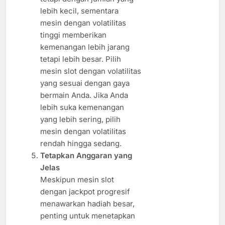
lebih kecil, sementara
mesin dengan volatilitas
tinggi memberikan
kemenangan lebih jarang
tetapi lebih besar. Pilih
mesin slot dengan volatilitas
yang sesuai dengan gaya
bermain Anda. Jika Anda
lebih suka kemenangan
yang lebih sering, pilih
mesin dengan volatilitas
rendah hingga sedang.
Tetapkan Anggaran yang
Jelas
Meskipun mesin slot
dengan jackpot progresif
menawarkan hadiah besar,
penting untuk menetapkan