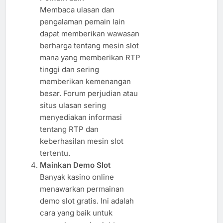
Membaca ulasan dan
pengalaman pemain lain
dapat memberikan wawasan
berharga tentang mesin slot
mana yang memberikan RTP
tinggi dan sering
memberikan kemenangan
besar. Forum perjudian atau
situs ulasan sering
menyediakan informasi
tentang RTP dan
keberhasilan mesin slot
tertentu.
Mainkan Demo Slot
Banyak kasino online
menawarkan permainan
demo slot gratis. Ini adalah
cara yang baik untuk