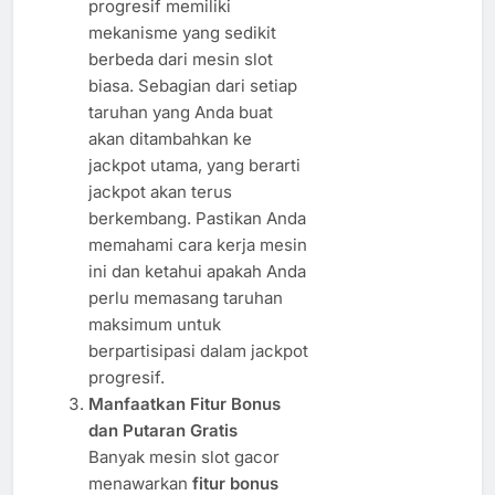
progresif memiliki
mekanisme yang sedikit
berbeda dari mesin slot
biasa. Sebagian dari setiap
taruhan yang Anda buat
akan ditambahkan ke
jackpot utama, yang berarti
jackpot akan terus
berkembang. Pastikan Anda
memahami cara kerja mesin
ini dan ketahui apakah Anda
perlu memasang taruhan
maksimum untuk
berpartisipasi dalam jackpot
progresif.
Manfaatkan Fitur Bonus
dan Putaran Gratis
Banyak mesin slot gacor
menawarkan
fitur bonus