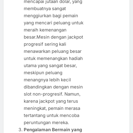
mencapai jutaan dolar, yang
membuatnya sangat
menggiurkan bagi pemain
yang mencari peluang untuk
meraih kemenangan
besar.Mesin dengan jackpot
progresif sering kali
menawarkan peluang besar
untuk memenangkan hadiah
utama yang sangat besar,
meskipun peluang
menangnya lebih kecil
dibandingkan dengan mesin
slot non-progresif. Namun,
karena jackpot yang terus
meningkat, pemain merasa
tertantang untuk mencoba
peruntungan mereka.
Pengalaman Bermain yang