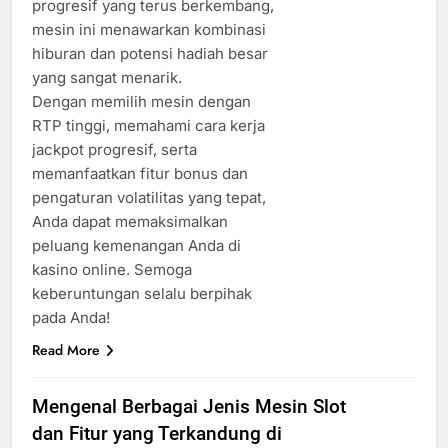
progresif yang terus berkembang,
mesin ini menawarkan kombinasi
hiburan dan potensi hadiah besar
yang sangat menarik.
Dengan memilih mesin dengan
RTP tinggi, memahami cara kerja
jackpot progresif, serta
memanfaatkan fitur bonus dan
pengaturan volatilitas yang tepat,
Anda dapat memaksimalkan
peluang kemenangan Anda di
kasino online. Semoga
keberuntungan selalu berpihak
pada Anda!
Read More
Mengenal Berbagai Jenis Mesin Slot
dan Fitur yang Terkandung di