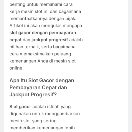
penting untuk memahami cara
kerja mesin slot ini dan bagaimana
memanfaatkannya dengan bijak.
Artikel ini akan mengulas mengapa
slot gacor dengan pembayaran
cepat
dan
jackpot progresif
adalah
pilihan terbaik, serta bagaimana
cara memaksimalkan peluang
kemenangan Anda di mesin slot
online.
Apa Itu Slot Gacor dengan
Pembayaran Cepat dan
Jackpot Progresif?
Slot gacor
adalah istilah yang
digunakan untuk menggambarkan
mesin slot yang sering
memberikan kemenangan lebih