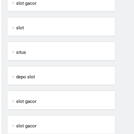
slot gacor
slot
situs
depo slot
slot gacor
slot gacor