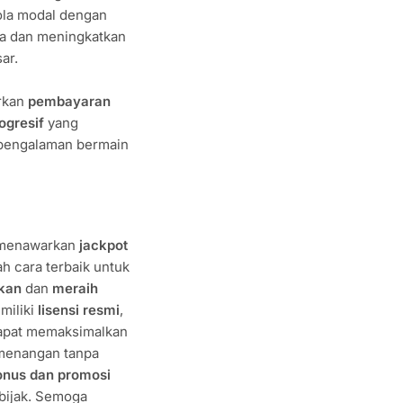
ola modal dengan
ma dan meningkatkan
ar.
rkan
pembayaran
ogresif
yang
 pengalaman bermain
menawarkan
jackpot
h cara terbaik untuk
kan
dan
meraih
miliki
lisensi resmi
,
dapat memaksimalkan
menangan tanpa
onus dan promosi
bijak. Semoga