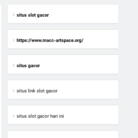
situs slot gacor
https://www.macc-artspace.org/
situs gacor
situs link slot gacor
situs slot gacor hari ini