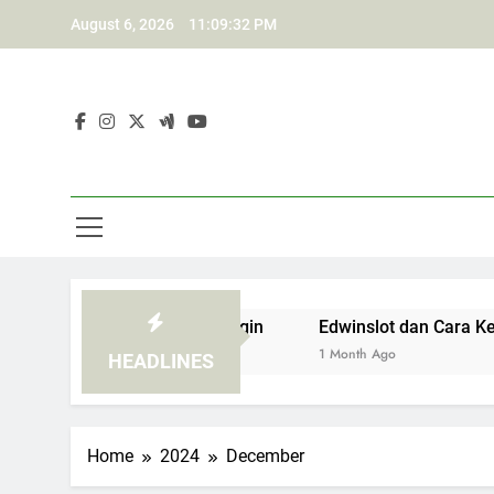
Skip
August 6, 2026
11:09:33 PM
to
content
The
Temukan P
Halaman TIARA4D Login
Edwinslot dan Cara Kerja Sist
1 Month Ago
HEADLINES
Home
2024
December