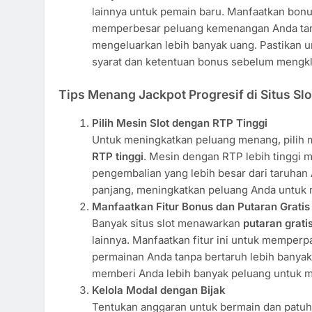
lainnya untuk pemain baru. Manfaatkan bonus
memperbesar peluang kemenangan Anda ta
mengeluarkan lebih banyak uang. Pastikan 
syarat dan ketentuan bonus sebelum mengk
Tips Menang Jackpot Progresif di Situs Sl
Pilih Mesin Slot dengan RTP Tinggi
Untuk meningkatkan peluang menang, pilih 
RTP tinggi
. Mesin dengan RTP lebih tinggi 
pengembalian yang lebih besar dari taruhan
panjang, meningkatkan peluang Anda untuk m
Manfaatkan Fitur Bonus dan Putaran Gratis
Banyak situs slot menawarkan
putaran grati
lainnya. Manfaatkan fitur ini untuk memperp
permainan Anda tanpa bertaruh lebih banyak
memberi Anda lebih banyak peluang untuk 
Kelola Modal dengan Bijak
Tentukan anggaran untuk bermain dan patuhi