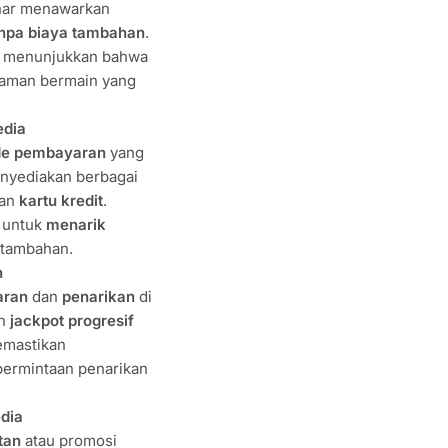
enar menawarkan
npa biaya tambahan
.
ng menunjukkan bahwa
laman bermain yang
edia
e pembayaran
yang
enyediakan berbagai
dan
kartu kredit
.
 untuk
menarik
 tambahan.
n
ran
dan
penarikan
di
an
jackpot progresif
mastikan
permintaan penarikan
dia
tan
atau promosi