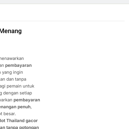
k Menang
menawarkan
an
pembayaran
n yang ingin
an dan tanpa
agi pemain untuk
g dengan setiap
awarkan
pembayaran
enangan penuh
,
t besar.
lot Thailand gacor
an tanpa potongan