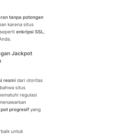
ran tanpa potongan
an karena situs
 seperti
enkripsi SSL
,
Anda.
ngan Jackpot
n
si resmi
dari otoritas
 bahwa situs
mematuhi regulasi
g menawarkan
kpot progresif
yang
rbaik untuk