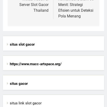
Server Slot Gacor
Menit: Strategi
Thailand
Efisien untuk Deteksi
Pola Menang
situs slot gacor
https://www.macc-artspace.org/
situs gacor
situs link slot gacor