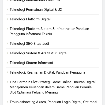
Teknologi Infrastruktur Platform
Teknologi Permainan Digital & UX
Teknologi Platform Digital
Teknologi Platform Sistem & Infrastruktur Panduan
Pengguna Informasi Teknis
Teknologi SEO Situs Judi
Teknologi Sistem & Arsitektur Digital
Teknologi Sistem Informasi
Teknologi, Keamanan Digital, Panduan Pengguna
Tips Bermain Slot Strategi Game Online Hiburan Digital
Manajemen Keuangan dalam Game Panduan Pemula
Slot Optimasi Peluang Menang
Troubleshooting Akses, Panduan Login Digital, Optimasi