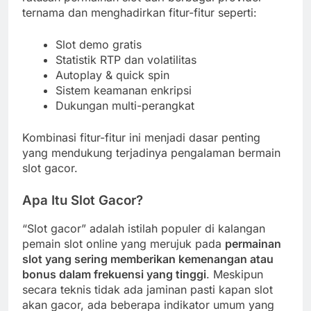
ternama dan menghadirkan fitur-fitur seperti:
Slot demo gratis
Statistik RTP dan volatilitas
Autoplay & quick spin
Sistem keamanan enkripsi
Dukungan multi-perangkat
Kombinasi fitur-fitur ini menjadi dasar penting
yang mendukung terjadinya pengalaman bermain
slot gacor.
Apa Itu Slot Gacor?
“Slot gacor” adalah istilah populer di kalangan
pemain slot online yang merujuk pada
permainan
slot yang sering memberikan kemenangan atau
bonus dalam frekuensi yang tinggi
. Meskipun
secara teknis tidak ada jaminan pasti kapan slot
akan gacor, ada beberapa indikator umum yang