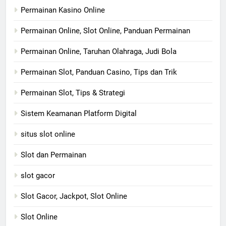
Permainan Kasino Online
Permainan Online, Slot Online, Panduan Permainan
Permainan Online, Taruhan Olahraga, Judi Bola
Permainan Slot, Panduan Casino, Tips dan Trik
Permainan Slot, Tips & Strategi
Sistem Keamanan Platform Digital
situs slot online
Slot dan Permainan
slot gacor
Slot Gacor, Jackpot, Slot Online
Slot Online