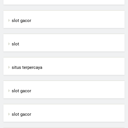
slot gacor
slot
situs terpercaya
slot gacor
slot gacor