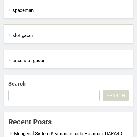
spaceman
slot gacor
situs slot gacor
Search
SEARCH
Recent Posts
Mengenal Sistem Keamanan pada Halaman TIARA4D