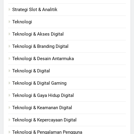
Strategi Slot & Analitik
Teknologi
Teknologi & Akses Digital
Teknologi & Branding Digital
Teknologi & Desain Antarmuka
Teknologi & Digital
Teknologi & Digital Gaming
Teknologi & Gaya Hidup Digital
Teknologi & Keamanan Digital
Teknologi & Kepercayaan Digital
Teknologi & Pengalaman Pengguna