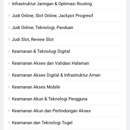
Infrastruktur Jaringan & Optimasi Routing
Judi Online, Slot Online, Jackpot Progresif
Judi Online, Teknologi, Panduan
Judi Slot, Review Slot
Keamanan & Teknologi Digital
Keamanan Akses dan Validasi Halaman
Keamanan Akses Digital & Infrastruktur Aman
Keamanan Akses Mobile
Keamanan Akun & Teknologi Pengguna
Keamanan Akun dan Perlindungan Akses
Keamanan dan Teknologi Togel