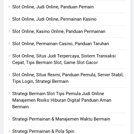
Slot Online, Judi Online, Panduan Pemain
Slot Online, Judi Online, Permainan Kasino
Slot Online, Kasino Online, Panduan Permainan
Slot Online, Permainan Casino, Panduan Taruhan
Slot Online, Situs Judi Terpercaya, Sistem Transaksi
Cepat, Tips Bermain Slot, Game Slot Gacor
Slot Online, Situs Resmi, Panduan Pemula, Server Stabil,
Tips Login, Strategi Bermain
Strategi Bermain Slot Tips Pemula Judi Online
Manajemen Risiko Hiburan Digital Panduan Aman
Bermain
Strategi Permainan & Manajemen Waktu Bermain
Strategi Permainan & Pola Spin