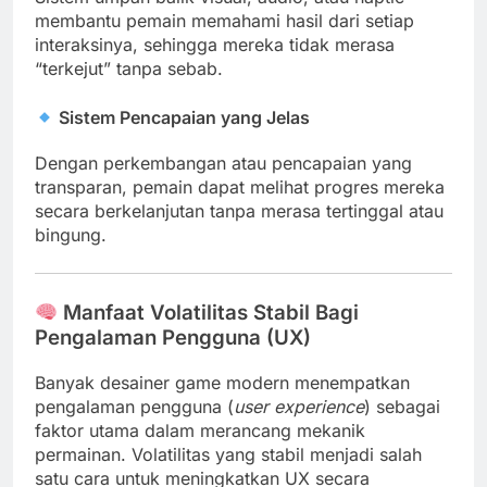
membantu pemain memahami hasil dari setiap
interaksinya, sehingga mereka tidak merasa
“terkejut” tanpa sebab.
Sistem Pencapaian yang Jelas
Dengan perkembangan atau pencapaian yang
transparan, pemain dapat melihat progres mereka
secara berkelanjutan tanpa merasa tertinggal atau
bingung.
Manfaat Volatilitas Stabil Bagi
Pengalaman Pengguna (UX)
Banyak desainer game modern menempatkan
pengalaman pengguna (
user experience
) sebagai
faktor utama dalam merancang mekanik
permainan. Volatilitas yang stabil menjadi salah
satu cara untuk meningkatkan UX secara