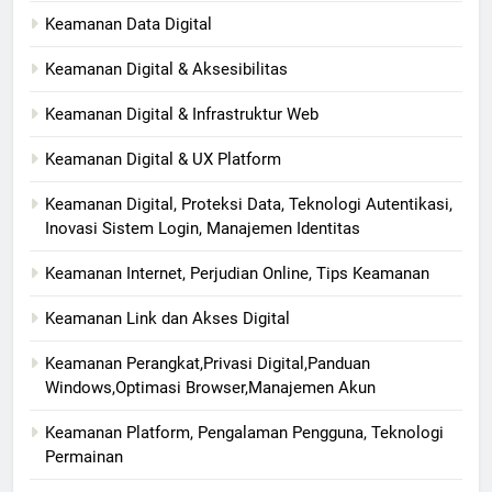
Keamanan Data Digital
Keamanan Digital & Aksesibilitas
Keamanan Digital & Infrastruktur Web
Keamanan Digital & UX Platform
Keamanan Digital, Proteksi Data, Teknologi Autentikasi,
Inovasi Sistem Login, Manajemen Identitas
Keamanan Internet, Perjudian Online, Tips Keamanan
Keamanan Link dan Akses Digital
Keamanan Perangkat,Privasi Digital,Panduan
Windows,Optimasi Browser,Manajemen Akun
Keamanan Platform, Pengalaman Pengguna, Teknologi
Permainan