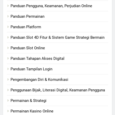
Panduan Pengguna, Keamanan, Perjudian Online
Panduan Permainan
Panduan Platform
Panduan Slot 4D Fitur & Sistem Game Strategi Bermain
Panduan Slot Online
Panduan Tahapan Akses Digital
Panduan Tampilan Login
Pengembangan Diri & Komunikasi
Penggunaan Bijak, Literasi Digital, Keamanan Pengguna
Permainan & Strategi
Permainan Kasino Online