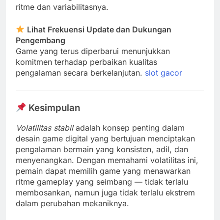
ritme dan variabilitasnya.
Lihat Frekuensi Update dan Dukungan
Pengembang
Game yang terus diperbarui menunjukkan
komitmen terhadap perbaikan kualitas
pengalaman secara berkelanjutan.
slot gacor
Kesimpulan
Volatilitas stabil
adalah konsep penting dalam
desain game digital yang bertujuan menciptakan
pengalaman bermain yang konsisten, adil, dan
menyenangkan. Dengan memahami volatilitas ini,
pemain dapat memilih game yang menawarkan
ritme gameplay yang seimbang — tidak terlalu
membosankan, namun juga tidak terlalu ekstrem
dalam perubahan mekaniknya.