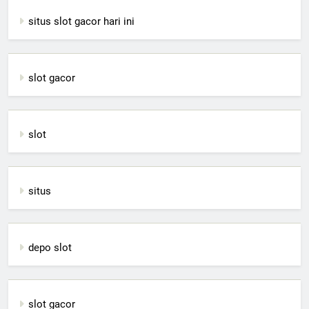
situs slot gacor hari ini
slot gacor
slot
situs
depo slot
slot gacor