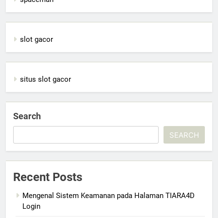
slot gacor
situs slot gacor
Search
SEARCH
Recent Posts
Mengenal Sistem Keamanan pada Halaman TIARA4D
Login