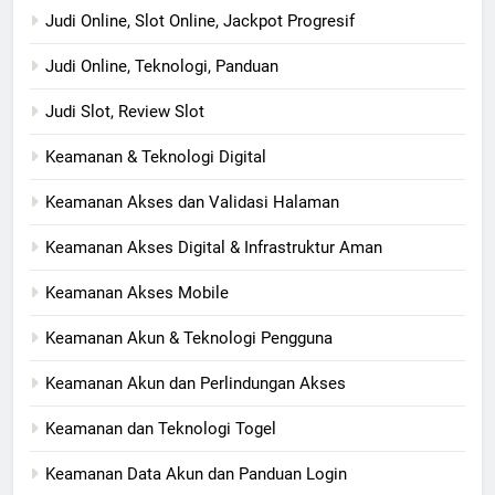
Judi Online, Slot Online, Jackpot Progresif
Judi Online, Teknologi, Panduan
Judi Slot, Review Slot
Keamanan & Teknologi Digital
Keamanan Akses dan Validasi Halaman
Keamanan Akses Digital & Infrastruktur Aman
Keamanan Akses Mobile
Keamanan Akun & Teknologi Pengguna
Keamanan Akun dan Perlindungan Akses
Keamanan dan Teknologi Togel
Keamanan Data Akun dan Panduan Login