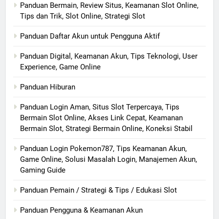
Panduan Bermain, Review Situs, Keamanan Slot Online,
Tips dan Trik, Slot Online, Strategi Slot
Panduan Daftar Akun untuk Pengguna Aktif
Panduan Digital, Keamanan Akun, Tips Teknologi, User
Experience, Game Online
Panduan Hiburan
Panduan Login Aman, Situs Slot Terpercaya, Tips
Bermain Slot Online, Akses Link Cepat, Keamanan
Bermain Slot, Strategi Bermain Online, Koneksi Stabil
Panduan Login Pokemon787, Tips Keamanan Akun,
Game Online, Solusi Masalah Login, Manajemen Akun,
Gaming Guide
Panduan Pemain / Strategi & Tips / Edukasi Slot
Panduan Pengguna & Keamanan Akun