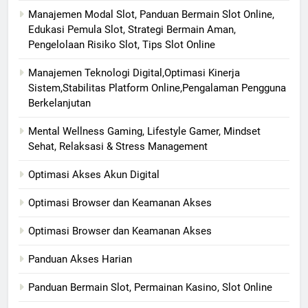
Manajemen Modal Slot, Panduan Bermain Slot Online,
Edukasi Pemula Slot, Strategi Bermain Aman,
Pengelolaan Risiko Slot, Tips Slot Online
Manajemen Teknologi Digital,Optimasi Kinerja
Sistem,Stabilitas Platform Online,Pengalaman Pengguna
Berkelanjutan
Mental Wellness Gaming, Lifestyle Gamer, Mindset
Sehat, Relaksasi & Stress Management
Optimasi Akses Akun Digital
Optimasi Browser dan Keamanan Akses
Optimasi Browser dan Keamanan Akses
Panduan Akses Harian
Panduan Bermain Slot, Permainan Kasino, Slot Online