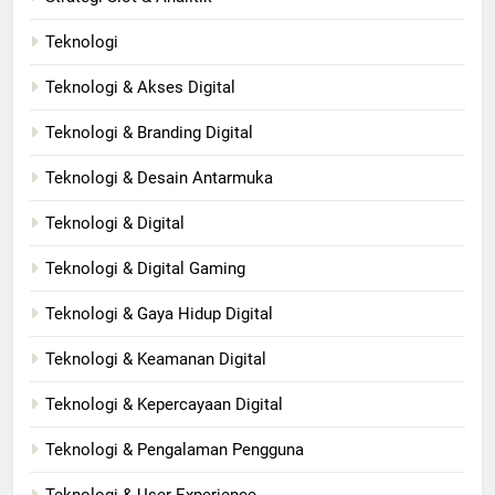
Teknologi
Teknologi & Akses Digital
Teknologi & Branding Digital
Teknologi & Desain Antarmuka
Teknologi & Digital
Teknologi & Digital Gaming
Teknologi & Gaya Hidup Digital
Teknologi & Keamanan Digital
Teknologi & Kepercayaan Digital
Teknologi & Pengalaman Pengguna