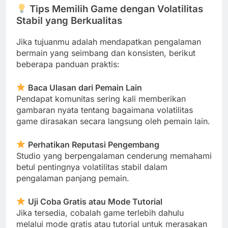
Tips Memilih Game dengan Volatilitas
Stabil yang Berkualitas
Jika tujuanmu adalah mendapatkan pengalaman
bermain yang seimbang dan konsisten, berikut
beberapa panduan praktis:
Baca Ulasan dari Pemain Lain
Pendapat komunitas sering kali memberikan
gambaran nyata tentang bagaimana volatilitas
game dirasakan secara langsung oleh pemain lain.
Perhatikan Reputasi Pengembang
Studio yang berpengalaman cenderung memahami
betul pentingnya volatilitas stabil dalam
pengalaman panjang pemain.
Uji Coba Gratis atau Mode Tutorial
Jika tersedia, cobalah game terlebih dahulu
melalui mode gratis atau tutorial untuk merasakan