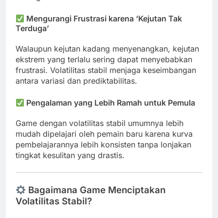
Mengurangi Frustrasi karena ‘Kejutan Tak
Terduga’
Walaupun kejutan kadang menyenangkan, kejutan
ekstrem yang terlalu sering dapat menyebabkan
frustrasi. Volatilitas stabil menjaga keseimbangan
antara variasi dan prediktabilitas.
Pengalaman yang Lebih Ramah untuk Pemula
Game dengan volatilitas stabil umumnya lebih
mudah dipelajari oleh pemain baru karena kurva
pembelajarannya lebih konsisten tanpa lonjakan
tingkat kesulitan yang drastis.
Bagaimana Game Menciptakan
Volatilitas Stabil?