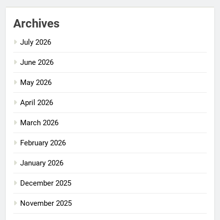
Archives
July 2026
June 2026
May 2026
April 2026
March 2026
February 2026
January 2026
December 2025
November 2025