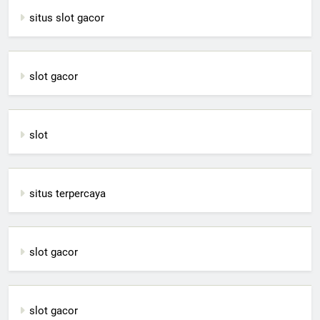
situs slot gacor
slot gacor
slot
situs terpercaya
slot gacor
slot gacor