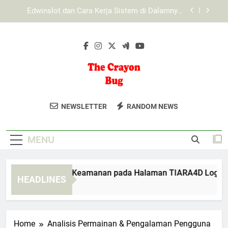
Skip
EDWINSLOT Login dan Keamanan Data sebagai
to
Prioritas Pengguna Digital
content
Login Edwinslot dengan Tampilan Sederhana dan
Mudah Dipahami untuk Pengguna Baru
Mengenal Sistem Keamanan pada Halaman
TIARA4D Login
Edwinslot dan Cara Kerja Sistem di Dalamnya:
Penjelasan Lengkap untuk Pengguna
The Crayon Bug
Temukan Produk Kreatif Dan Edukatif
EDWINSLOT Login dan Keamanan Data sebagai
NEWSLETTER
RANDOM NEWS
Prioritas Pengguna Digital
Untuk Anak-Anak Di The Crayon Bug.
Login Edwinslot dengan Tampilan Sederhana dan
Mainan Dan Perlengkapan Untuk
Mudah Dipahami untuk Pengguna Baru
MENU
Tumbuh Kembang Anak.
ngenal Sistem Keamanan pada Halaman TIARA4D Login
HEADLINES
Weeks Ago
Home
Analisis Permainan & Pengalaman Pengguna