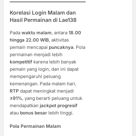
Korelasi Login Malam dan
Hasil Permainan di Lae138
Pada
waktu malam
, antara
18.00
hingga 22.00 WIB
, aktivitas
pemain mencapai
puncaknya
. Pola
permainan menjadi lebih
kompetitif
karena lebih banyak
pemain yang login, dan ini dapat
mempengaruhi peluang
kemenangan. Pada malam hari,
RTP
dapat meningkat menjadi
±91%
, yang berarti peluang untuk
mendapatkan
jackpot progresif
atau
bonus besar
lebih tinggi.
Pola Permainan Malam