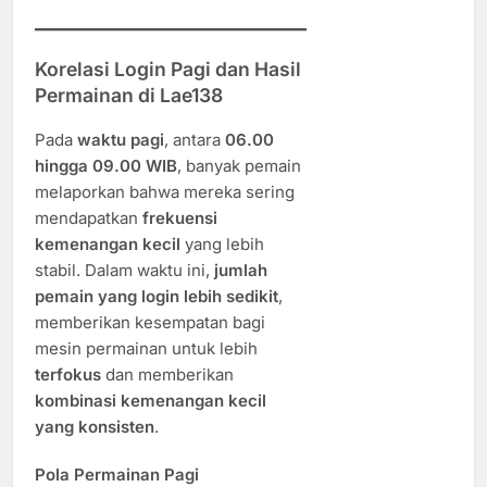
Korelasi Login Pagi dan Hasil
Permainan di Lae138
Pada
waktu pagi
, antara
06.00
hingga 09.00 WIB
, banyak pemain
melaporkan bahwa mereka sering
mendapatkan
frekuensi
kemenangan kecil
yang lebih
stabil. Dalam waktu ini,
jumlah
pemain yang login lebih sedikit
,
memberikan kesempatan bagi
mesin permainan untuk lebih
terfokus
dan memberikan
kombinasi kemenangan kecil
yang konsisten
.
Pola Permainan Pagi