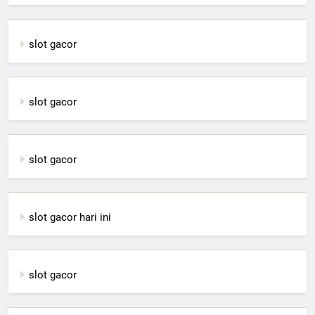
slot gacor
slot gacor
slot gacor
slot gacor hari ini
slot gacor