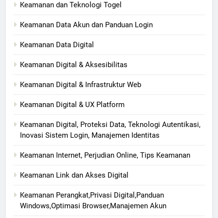
Keamanan dan Teknologi Togel
Keamanan Data Akun dan Panduan Login
Keamanan Data Digital
Keamanan Digital & Aksesibilitas
Keamanan Digital & Infrastruktur Web
Keamanan Digital & UX Platform
Keamanan Digital, Proteksi Data, Teknologi Autentikasi,
Inovasi Sistem Login, Manajemen Identitas
Keamanan Internet, Perjudian Online, Tips Keamanan
Keamanan Link dan Akses Digital
Keamanan Perangkat,Privasi Digital,Panduan
Windows,Optimasi Browser,Manajemen Akun