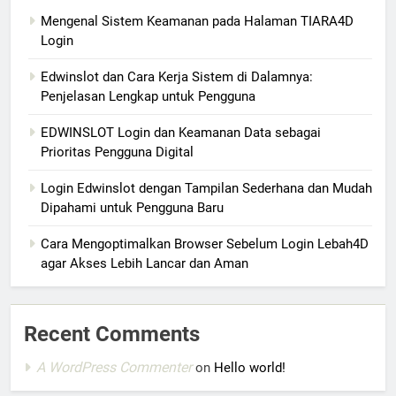
Mengenal Sistem Keamanan pada Halaman TIARA4D
Login
Edwinslot dan Cara Kerja Sistem di Dalamnya:
Penjelasan Lengkap untuk Pengguna
EDWINSLOT Login dan Keamanan Data sebagai
Prioritas Pengguna Digital
Login Edwinslot dengan Tampilan Sederhana dan Mudah
Dipahami untuk Pengguna Baru
Cara Mengoptimalkan Browser Sebelum Login Lebah4D
agar Akses Lebih Lancar dan Aman
Recent Comments
A WordPress Commenter
on
Hello world!