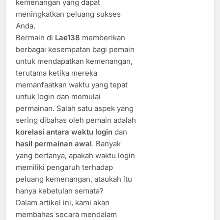
kemenangan yang dapat
meningkatkan peluang sukses
Anda.
Bermain di
Lae138
memberikan
berbagai kesempatan bagi pemain
untuk mendapatkan kemenangan,
terutama ketika mereka
memanfaatkan waktu yang tepat
untuk login dan memulai
permainan. Salah satu aspek yang
sering dibahas oleh pemain adalah
korelasi antara waktu login
dan
hasil permainan awal
. Banyak
yang bertanya, apakah waktu login
memiliki pengaruh terhadap
peluang kemenangan, ataukah itu
hanya kebetulan semata?
Dalam artikel ini, kami akan
membahas secara mendalam