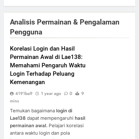
Analisis Permainan & Pengalaman
Pengguna
Korelasi Login dan Hasil
Permainan Awal di Lae138:
Memahami Pengaruh Waktu
Login Terhadap Peluang
Kemenangan
4191ba9
1 year ago
0
9
mins
Temukan bagaimana
login di
Lae138
dapat mempengaruhi
hasil
permainan awal
. Pelajari korelasi
antara waktu login dan pola