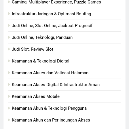
Gaming, Multiplayer Experience, Puzzle Games
Infrastruktur Jaringan & Optimasi Routing
Judi Online, Slot Online, Jackpot Progresif
Judi Online, Teknologi, Panduan
Judi Slot, Review Slot
Keamanan & Teknologi Digital
Keamanan Akses dan Validasi Halaman
Keamanan Akses Digital & Infrastruktur Aman
Keamanan Akses Mobile
Keamanan Akun & Teknologi Pengguna
Keamanan Akun dan Perlindungan Akses