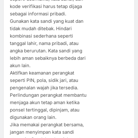
kode verifikasi harus tetap dijaga
sebagai informasi pribadi.
Gunakan kata sandi yang kuat dan
tidak mudah ditebak. Hindari
kombinasi sederhana seperti
tanggal lahir, nama pribadi, atau
angka berurutan. Kata sandi yang
lebih aman sebaiknya berbeda dari
akun lain.
Aktifkan keamanan perangkat
seperti PIN, pola, sidik jari, atau
pengenalan wajah jika tersedia.
Perlindungan perangkat membantu
menjaga akun tetap aman ketika
ponsel tertinggal, dipinjam, atau
digunakan orang lain.
Jika memakai perangkat bersama,
jangan menyimpan kata sandi