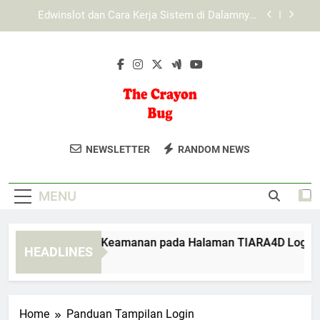
Skip
EDWINSLOT Login dan Keamanan Data sebagai
to
Prioritas Pengguna Digital
content
Login Edwinslot dengan Tampilan Sederhana dan
Mudah Dipahami untuk Pengguna Baru
Mengenal Sistem Keamanan pada Halaman
TIARA4D Login
Edwinslot dan Cara Kerja Sistem di Dalamnya:
Penjelasan Lengkap untuk Pengguna
The Crayon Bug
Temukan Produk Kreatif Dan Edukatif
EDWINSLOT Login dan Keamanan Data sebagai
NEWSLETTER
RANDOM NEWS
Prioritas Pengguna Digital
Untuk Anak-Anak Di The Crayon Bug.
Login Edwinslot dengan Tampilan Sederhana dan
Mainan Dan Perlengkapan Untuk
Mudah Dipahami untuk Pengguna Baru
MENU
Tumbuh Kembang Anak.
ngenal Sistem Keamanan pada Halaman TIARA4D Login
HEADLINES
Weeks Ago
Home
Panduan Tampilan Login