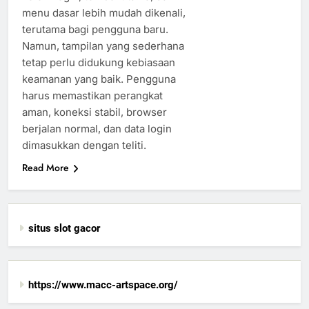
menu dasar lebih mudah dikenali,
terutama bagi pengguna baru.
Namun, tampilan yang sederhana
tetap perlu didukung kebiasaan
keamanan yang baik. Pengguna
harus memastikan perangkat
aman, koneksi stabil, browser
berjalan normal, dan data login
dimasukkan dengan teliti.
Read More
situs slot gacor
https://www.macc-artspace.org/