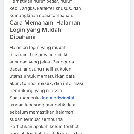
Perhatikan huruf besar, huruf
kecil, angka, karakter khusus, dan
kemungkinan spasi tambahan.
Cara Memahami Halaman
Login yang Mudah
Dipahami
Halaman login yang mudah
dipahami biasanya memiliki
susunan yang jelas. Pengguna
dapat langsung melihat kolom
utama untuk memasukkan data
akun, tombol masuk, dan informasi
pendukung yang relevan.
Saat membuka
login edwinslot
,
jangan langsung mengetik data
sebelum memastikan halaman
sudah termuat sempurna.
Perhatikan apakah kolom terlihat
normal, tombol dapat dikenali, dan