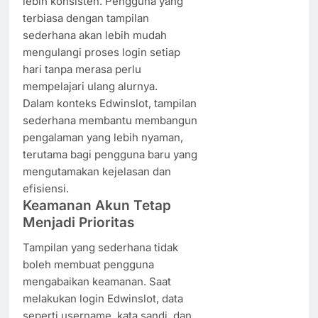
lebih konsisten. Pengguna yang
terbiasa dengan tampilan
sederhana akan lebih mudah
mengulangi proses login setiap
hari tanpa merasa perlu
mempelajari ulang alurnya.
Dalam konteks Edwinslot, tampilan
sederhana membantu membangun
pengalaman yang lebih nyaman,
terutama bagi pengguna baru yang
mengutamakan kejelasan dan
efisiensi.
Keamanan Akun Tetap
Menjadi Prioritas
Tampilan yang sederhana tidak
boleh membuat pengguna
mengabaikan keamanan. Saat
melakukan login Edwinslot, data
seperti username, kata sandi, dan