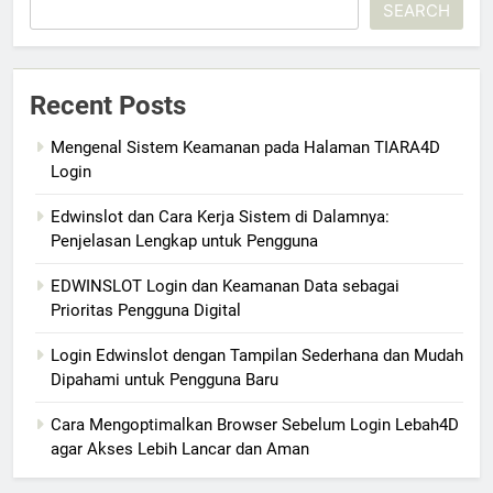
SEARCH
Recent Posts
Mengenal Sistem Keamanan pada Halaman TIARA4D
Login
Edwinslot dan Cara Kerja Sistem di Dalamnya:
Penjelasan Lengkap untuk Pengguna
EDWINSLOT Login dan Keamanan Data sebagai
Prioritas Pengguna Digital
Login Edwinslot dengan Tampilan Sederhana dan Mudah
Dipahami untuk Pengguna Baru
Cara Mengoptimalkan Browser Sebelum Login Lebah4D
agar Akses Lebih Lancar dan Aman