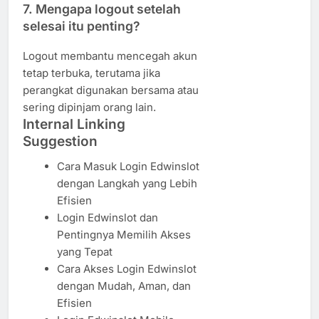
7. Mengapa logout setelah
selesai itu penting?
Logout membantu mencegah akun
tetap terbuka, terutama jika
perangkat digunakan bersama atau
sering dipinjam orang lain.
Internal Linking
Suggestion
Cara Masuk Login Edwinslot
dengan Langkah yang Lebih
Efisien
Login Edwinslot dan
Pentingnya Memilih Akses
yang Tepat
Cara Akses Login Edwinslot
dengan Mudah, Aman, dan
Efisien