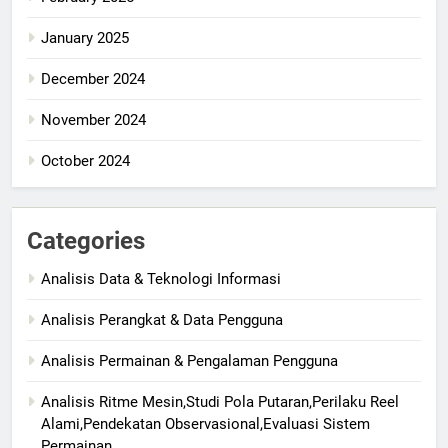
January 2025
December 2024
November 2024
October 2024
Categories
Analisis Data & Teknologi Informasi
Analisis Perangkat & Data Pengguna
Analisis Permainan & Pengalaman Pengguna
Analisis Ritme Mesin,Studi Pola Putaran,Perilaku Reel
Alami,Pendekatan Observasional,Evaluasi Sistem
Permainan