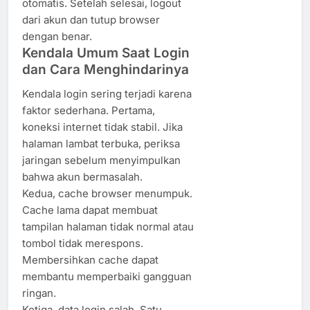
otomatis. Setelah selesai, logout
dari akun dan tutup browser
dengan benar.
Kendala Umum Saat Login
dan Cara Menghindarinya
Kendala login sering terjadi karena
faktor sederhana. Pertama,
koneksi internet tidak stabil. Jika
halaman lambat terbuka, periksa
jaringan sebelum menyimpulkan
bahwa akun bermasalah.
Kedua, cache browser menumpuk.
Cache lama dapat membuat
tampilan halaman tidak normal atau
tombol tidak merespons.
Membersihkan cache dapat
membantu memperbaiki gangguan
ringan.
Ketiga, data login salah. Satu