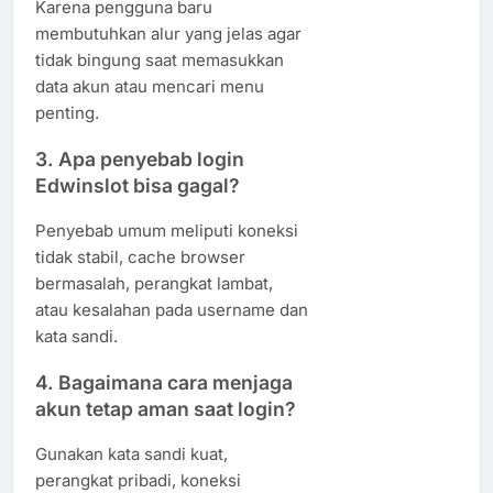
Karena pengguna baru
membutuhkan alur yang jelas agar
tidak bingung saat memasukkan
data akun atau mencari menu
penting.
3. Apa penyebab login
Edwinslot bisa gagal?
Penyebab umum meliputi koneksi
tidak stabil, cache browser
bermasalah, perangkat lambat,
atau kesalahan pada username dan
kata sandi.
4. Bagaimana cara menjaga
akun tetap aman saat login?
Gunakan kata sandi kuat,
perangkat pribadi, koneksi