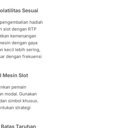
olatilitas Sesuai
e pengembalian hadiah
in slot dengan RTP
patkan kemenangan
as mesin dengan gaya
 kecil lebih sering,
sar dengan frekuensi
 Mesin Slot
inkan pemain
gan modal. Gunakan
 dan simbol khusus.
tukan strategi
n Batas Taruhan