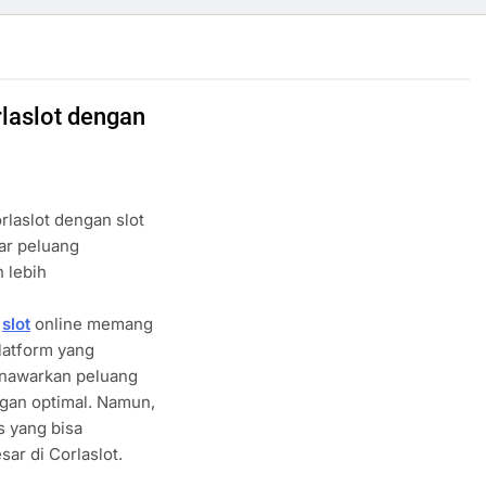
laslot dengan
laslot dengan slot
gar peluang
 lebih
n
slot
online memang
latform yang
enawarkan peluang
ngan optimal. Namun,
s yang bisa
ar di Corlaslot.