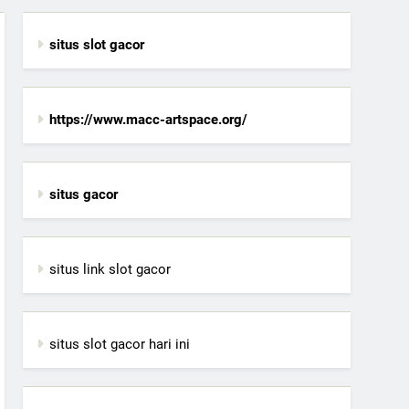
situs slot gacor
https://www.macc-artspace.org/
situs gacor
situs link slot gacor
situs slot gacor hari ini