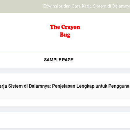
Edwinslot dan Cara Kerja Sistem di Dalamny
EDWINSLOT Login dan Keamanan Dat
Login Edwinslot dengan Tampilan Sederhana dan
 Crayon Bug
Mengenal Sistem K
roduk Kreatif Dan Edukatif Untuk Anak-Anak Di The Crayon 
Edwinslot dan Cara Kerja Sistem di Dalamny
SAMPLE PAGE
EDWINSLOT Login dan Keamanan Dat
Login Edwinslot dengan Tampilan Sederhana dan
 di Dalamnya: Penjelasan Lengkap untuk Pengguna
EDWIN
1 Mont