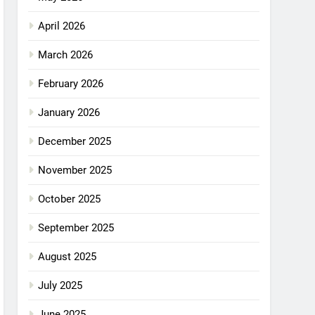
April 2026
March 2026
February 2026
January 2026
December 2025
November 2025
October 2025
September 2025
August 2025
July 2025
June 2025