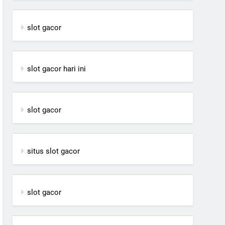
slot gacor
slot gacor hari ini
slot gacor
situs slot gacor
slot gacor