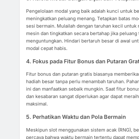
Pengelolaan modal yang baik adalah kunci untuk b
meningkatkan peluang menang. Tetapkan batas mod
sesi bermain. Mulailah dengan taruhan kecil untuk
mesin dan tingkatkan secara bertahap jika peluang t
menguntungkan. Hindari bertaruh besar di awal un
modal cepat habis.
4. Fokus pada Fitur Bonus dan Putaran Grat
Fitur bonus dan putaran gratis biasanya memberik
hadiah besar tanpa perlu menambah taruhan. Paham
ini dan manfaatkan sebaik mungkin. Saat fitur bonus
dan kesabaran sangat diperlukan agar dapat merai
maksimal.
5. Perhatikan Waktu dan Pola Bermain
Meskipun slot menggunakan sistem acak (RNG), b
percaya bahwa waktu bermain tertentu dapat memp