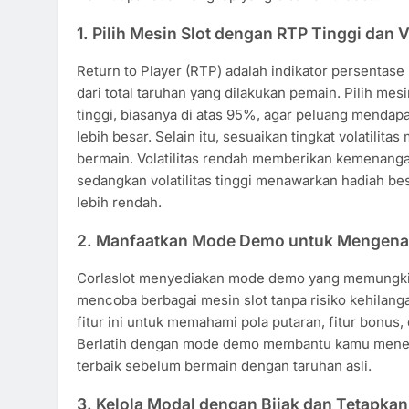
1. Pilih Mesin Slot dengan RTP Tinggi dan V
Return to Player (RTP) adalah indikator persentas
dari total taruhan yang dilakukan pemain. Pilih mes
tinggi, biasanya di atas 95%, agar peluang menda
lebih besar. Selain itu, sesuaikan tingkat volatilit
bermain. Volatilitas rendah memberikan kemenangan
sedangkan volatilitas tinggi menawarkan hadiah be
lebih rendah.
2. Manfaatkan Mode Demo untuk Mengenal
Corlaslot menyediakan mode demo yang memungk
mencoba berbagai mesin slot tanpa risiko kehilan
fitur ini untuk memahami pola putaran, fitur bonus,
Berlatih dengan mode demo membantu kamu menen
terbaik sebelum bermain dengan taruhan asli.
3. Kelola Modal dengan Bijak dan Tetapka