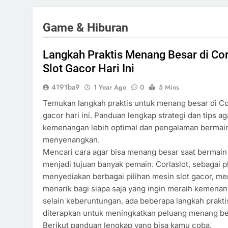
Game & Hiburan
Langkah Praktis Menang Besar di Cor
Slot Gacor Hari Ini
4191ba9
1 Year Ago
0
5 Mins
Temukan langkah praktis untuk menang besar di Cor
gacor hari ini. Panduan lengkap strategi dan tips a
kemenangan lebih optimal dan pengalaman bermain
menyenangkan.
Mencari cara agar bisa menang besar saat bermai
menjadi tujuan banyak pemain. Corlaslot, sebagai p
menyediakan berbagai pilihan mesin slot gacor, m
menarik bagi siapa saja yang ingin meraih kemena
selain keberuntungan, ada beberapa langkah prakti
diterapkan untuk meningkatkan peluang menang bes
Berikut panduan lengkap yang bisa kamu coba.