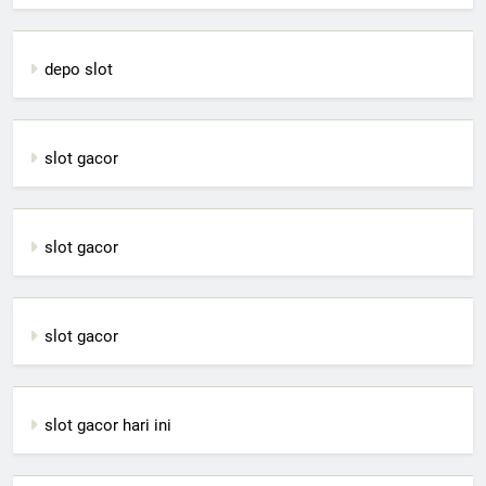
depo slot
slot gacor
slot gacor
slot gacor
slot gacor hari ini