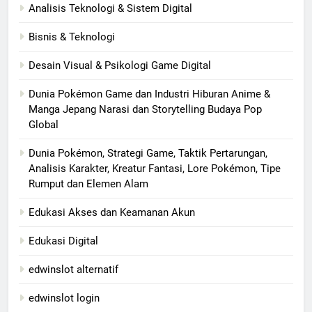
Analisis Teknologi & Sistem Digital
Bisnis & Teknologi
Desain Visual & Psikologi Game Digital
Dunia Pokémon Game dan Industri Hiburan Anime &
Manga Jepang Narasi dan Storytelling Budaya Pop
Global
Dunia Pokémon, Strategi Game, Taktik Pertarungan,
Analisis Karakter, Kreatur Fantasi, Lore Pokémon, Tipe
Rumput dan Elemen Alam
Edukasi Akses dan Keamanan Akun
Edukasi Digital
edwinslot alternatif
edwinslot login