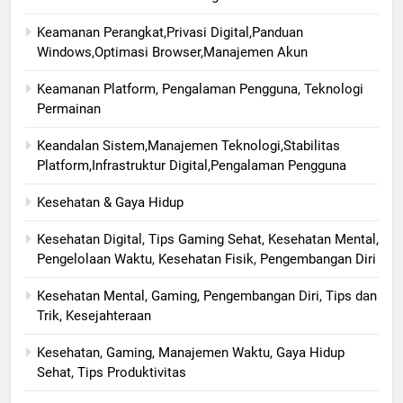
Keamanan Perangkat,Privasi Digital,Panduan
Windows,Optimasi Browser,Manajemen Akun
Keamanan Platform, Pengalaman Pengguna, Teknologi
Permainan
Keandalan Sistem,Manajemen Teknologi,Stabilitas
Platform,Infrastruktur Digital,Pengalaman Pengguna
Kesehatan & Gaya Hidup
Kesehatan Digital, Tips Gaming Sehat, Kesehatan Mental,
Pengelolaan Waktu, Kesehatan Fisik, Pengembangan Diri
Kesehatan Mental, Gaming, Pengembangan Diri, Tips dan
Trik, Kesejahteraan
Kesehatan, Gaming, Manajemen Waktu, Gaya Hidup
Sehat, Tips Produktivitas