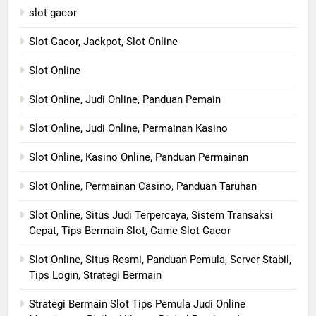
slot gacor
Slot Gacor, Jackpot, Slot Online
Slot Online
Slot Online, Judi Online, Panduan Pemain
Slot Online, Judi Online, Permainan Kasino
Slot Online, Kasino Online, Panduan Permainan
Slot Online, Permainan Casino, Panduan Taruhan
Slot Online, Situs Judi Terpercaya, Sistem Transaksi
Cepat, Tips Bermain Slot, Game Slot Gacor
Slot Online, Situs Resmi, Panduan Pemula, Server Stabil,
Tips Login, Strategi Bermain
Strategi Bermain Slot Tips Pemula Judi Online