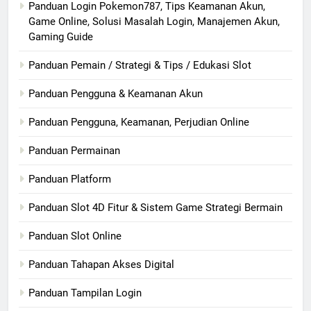
Panduan Login Pokemon787, Tips Keamanan Akun,
Game Online, Solusi Masalah Login, Manajemen Akun,
Gaming Guide
Panduan Pemain / Strategi & Tips / Edukasi Slot
Panduan Pengguna & Keamanan Akun
Panduan Pengguna, Keamanan, Perjudian Online
Panduan Permainan
Panduan Platform
Panduan Slot 4D Fitur & Sistem Game Strategi Bermain
Panduan Slot Online
Panduan Tahapan Akses Digital
Panduan Tampilan Login