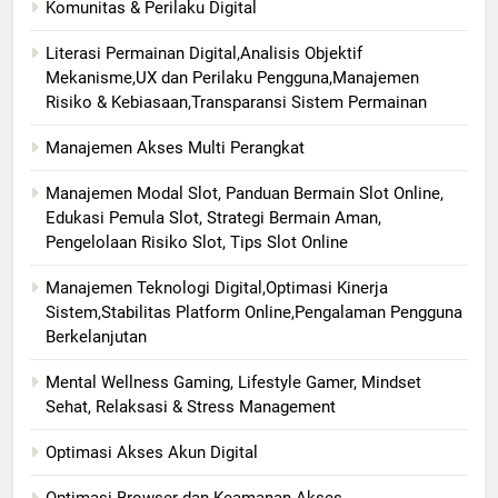
Komunitas & Perilaku Digital
Literasi Permainan Digital,Analisis Objektif
Mekanisme,UX dan Perilaku Pengguna,Manajemen
Risiko & Kebiasaan,Transparansi Sistem Permainan
Manajemen Akses Multi Perangkat
Manajemen Modal Slot, Panduan Bermain Slot Online,
Edukasi Pemula Slot, Strategi Bermain Aman,
Pengelolaan Risiko Slot, Tips Slot Online
Manajemen Teknologi Digital,Optimasi Kinerja
Sistem,Stabilitas Platform Online,Pengalaman Pengguna
Berkelanjutan
Mental Wellness Gaming, Lifestyle Gamer, Mindset
Sehat, Relaksasi & Stress Management
Optimasi Akses Akun Digital