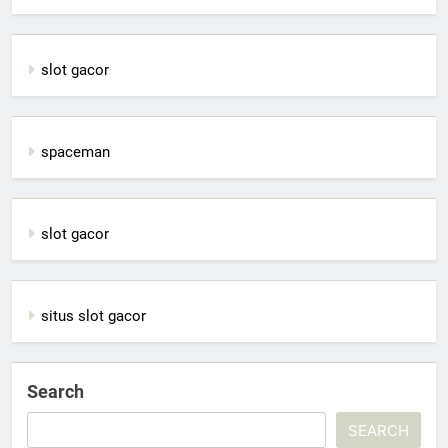
slot gacor
spaceman
slot gacor
situs slot gacor
Search
SEARCH