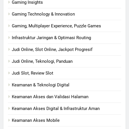
Gaming Insights
Gaming Technology & Innovation
Gaming, Multiplayer Experience, Puzzle Games
Infrastruktur Jaringan & Optimasi Routing
Judi Online, Slot Online, Jackpot Progresif
Judi Online, Teknologi, Panduan
Judi Slot, Review Slot
Keamanan & Teknologi Digital
Keamanan Akses dan Validasi Halaman
Keamanan Akses Digital & Infrastruktur Aman
Keamanan Akses Mobile