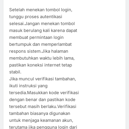
Setelah menekan tombol login,
tunggu proses autentikasi
selesai.Jangan menekan tombol
masuk berulang kali karena dapat
membuat permintaan login
bertumpuk dan memperlambat
respons sistem.Jika halaman
membutuhkan waktu lebih lama,
pastikan koneksi internet tetap
stabil.
Jika muncul verifikasi tambahan,
ikuti instruksi yang
tersedia.Masukkan kode verifikasi
dengan benar dan pastikan kode
tersebut masih berlaku.Verifikasi
tambahan biasanya digunakan
untuk menjaga keamanan akun,
terutama jika pengguna login dari