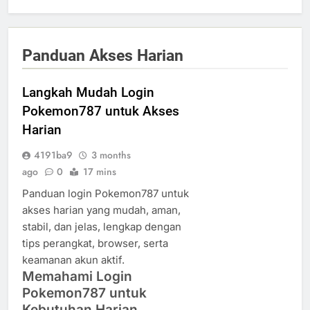
Panduan Akses Harian
Langkah Mudah Login
Pokemon787 untuk Akses
Harian
4191ba9
3 months
ago
0
17 mins
Panduan login Pokemon787 untuk
akses harian yang mudah, aman,
stabil, dan jelas, lengkap dengan
tips perangkat, browser, serta
keamanan akun aktif.
Memahami Login
Pokemon787 untuk
Kebutuhan Harian