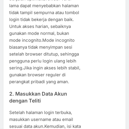
lama dapat menyebabkan halaman
tidak tampil sempurna atau tombol
login tidak bekerja dengan baik.
Untuk akses harian, sebaiknya
gunakan mode normal, bukan
mode incognito.Mode incognito
biasanya tidak menyimpan sesi
setelah browser ditutup, sehingga
pengguna perlu login ulang lebih
sering.Jika ingin akses lebih stabil,
gunakan browser reguler di
perangkat pribadi yang aman.
2. Masukkan Data Akun
dengan Teliti
Setelah halaman login terbuka,
masukkan username atau email
sesuai data akun.Kemudian, isi kata