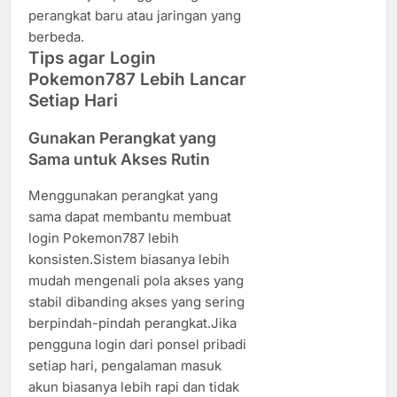
perangkat baru atau jaringan yang
berbeda.
Tips agar Login
Pokemon787 Lebih Lancar
Setiap Hari
Gunakan Perangkat yang
Sama untuk Akses Rutin
Menggunakan perangkat yang
sama dapat membantu membuat
login Pokemon787 lebih
konsisten.Sistem biasanya lebih
mudah mengenali pola akses yang
stabil dibanding akses yang sering
berpindah-pindah perangkat.Jika
pengguna login dari ponsel pribadi
setiap hari, pengalaman masuk
akun biasanya lebih rapi dan tidak