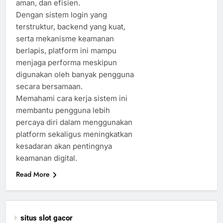
aman, dan efisien.
Dengan sistem login yang
terstruktur, backend yang kuat,
serta mekanisme keamanan
berlapis, platform ini mampu
menjaga performa meskipun
digunakan oleh banyak pengguna
secara bersamaan.
Memahami cara kerja sistem ini
membantu pengguna lebih
percaya diri dalam menggunakan
platform sekaligus meningkatkan
kesadaran akan pentingnya
keamanan digital.
Read More
situs slot gacor