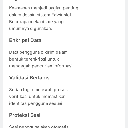
Keamanan menjadi bagian penting
dalam desain sistem Edwinslot.
Beberapa mekanisme yang
umumnya digunakan:
Enkripsi Data
Data pengguna dikirim dalam
bentuk terenkripsi untuk
mencegah pencurian informasi.
Validasi Berlapis
Setiap login melewati proses
verifikasi untuk memastikan
identitas pengguna sesuai.
Proteksi Sesi
Sesi pengguna akan otomatis