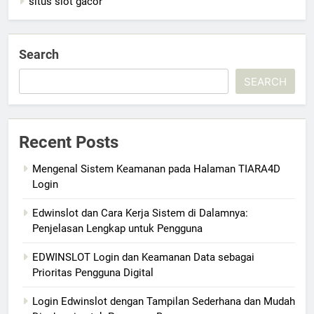
situs slot gacor
Search
SEARCH
Recent Posts
Mengenal Sistem Keamanan pada Halaman TIARA4D
Login
Edwinslot dan Cara Kerja Sistem di Dalamnya:
Penjelasan Lengkap untuk Pengguna
EDWINSLOT Login dan Keamanan Data sebagai
Prioritas Pengguna Digital
Login Edwinslot dengan Tampilan Sederhana dan Mudah