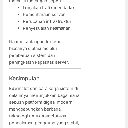
memiliki tantangan seperti:
Lonjakan trafik mendadak
Pemeliharaan server
Perubahan infrastruktur
Penyesuaian keamanan
Namun tantangan tersebut
biasanya diatasi melalui
pembaruan sistem dan
peningkatan kapasitas server.
Kesimpulan
Edwinslot dan cara kerja sistem di
dalamnya menunjukkan bagaimana
sebuah platform digital modern
menggabungkan berbagai
teknologi untuk menciptakan
pengalaman pengguna yang stabil,