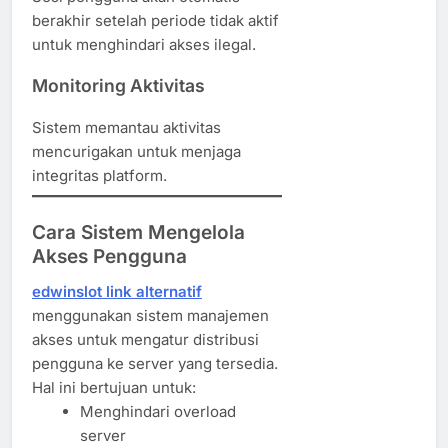
berakhir setelah periode tidak aktif
untuk menghindari akses ilegal.
Monitoring Aktivitas
Sistem memantau aktivitas
mencurigakan untuk menjaga
integritas platform.
Cara Sistem Mengelola
Akses Pengguna
edwinslot link alternatif
menggunakan sistem manajemen
akses untuk mengatur distribusi
pengguna ke server yang tersedia.
Hal ini bertujuan untuk:
Menghindari overload
server