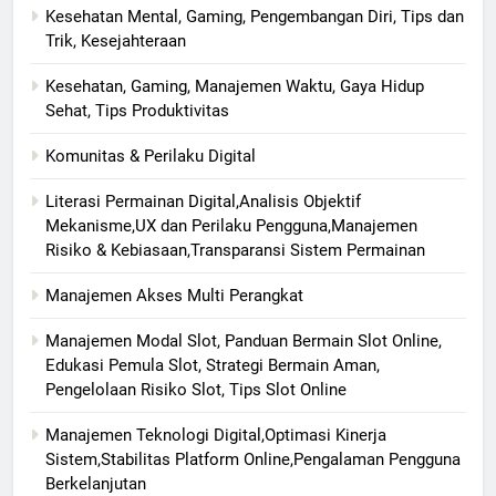
Kesehatan Mental, Gaming, Pengembangan Diri, Tips dan
Trik, Kesejahteraan
Kesehatan, Gaming, Manajemen Waktu, Gaya Hidup
Sehat, Tips Produktivitas
Komunitas & Perilaku Digital
Literasi Permainan Digital,Analisis Objektif
Mekanisme,UX dan Perilaku Pengguna,Manajemen
Risiko & Kebiasaan,Transparansi Sistem Permainan
Manajemen Akses Multi Perangkat
Manajemen Modal Slot, Panduan Bermain Slot Online,
Edukasi Pemula Slot, Strategi Bermain Aman,
Pengelolaan Risiko Slot, Tips Slot Online
Manajemen Teknologi Digital,Optimasi Kinerja
Sistem,Stabilitas Platform Online,Pengalaman Pengguna
Berkelanjutan