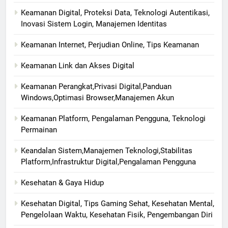
Keamanan Digital, Proteksi Data, Teknologi Autentikasi,
Inovasi Sistem Login, Manajemen Identitas
Keamanan Internet, Perjudian Online, Tips Keamanan
Keamanan Link dan Akses Digital
Keamanan Perangkat,Privasi Digital,Panduan
Windows,Optimasi Browser,Manajemen Akun
Keamanan Platform, Pengalaman Pengguna, Teknologi
Permainan
Keandalan Sistem,Manajemen Teknologi,Stabilitas
Platform,Infrastruktur Digital,Pengalaman Pengguna
Kesehatan & Gaya Hidup
Kesehatan Digital, Tips Gaming Sehat, Kesehatan Mental,
Pengelolaan Waktu, Kesehatan Fisik, Pengembangan Diri