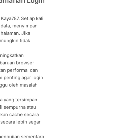
amanan Login
Kaya787. Setiap kali
data, menyimpan
halaman. Jika
 mungkin tidak
ningkatkan
mbaruan browser
an performa, dan
i penting agar login
anggu oleh masalah
ma yang tersimpan
pil sempurna atau
hkan cache secara
secara lebih segar
pengujian sementara.