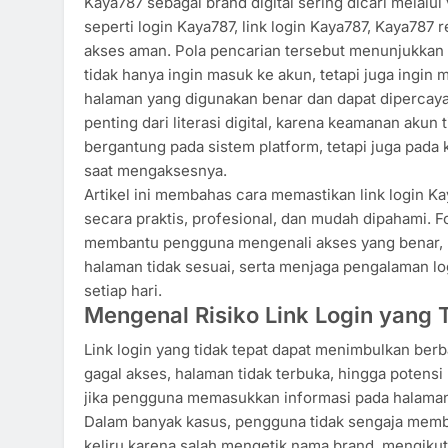
Kaya787 sebagai brand digital sering dicari melalui 
seperti login Kaya787, link login Kaya787, Kaya787 
akses aman. Pola pencarian tersebut menunjukka
tidak hanya ingin masuk ke akun, tetapi juga ingi
halaman yang digunakan benar dan dapat dipercaya.
penting dari literasi digital, karena keamanan akun 
bergantung pada sistem platform, tetapi juga pada
saat mengaksesnya.
Artikel ini membahas cara memastikan link login K
secara praktis, profesional, dan mudah dipahami. 
membantu pengguna mengenali akses yang benar, m
halaman tidak sesuai, serta menjaga pengalaman lo
setiap hari.
Mengenal Risiko Link Login yang 
Link login yang tidak tepat dapat menimbulkan berba
gagal akses, halaman tidak terbuka, hingga potens
jika pengguna memasukkan informasi pada halaman 
Dalam banyak kasus, pengguna tidak sengaja mem
keliru karena salah mengetik nama brand, mengikut