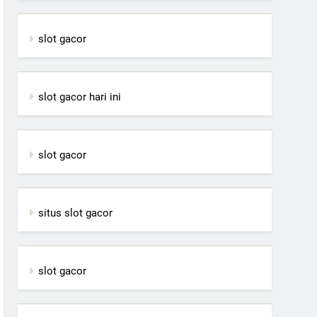
slot gacor
slot gacor hari ini
slot gacor
situs slot gacor
slot gacor