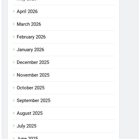
April 2026
March 2026
February 2026
January 2026
December 2025
November 2025
October 2025
September 2025
August 2025
July 2025
June 2025