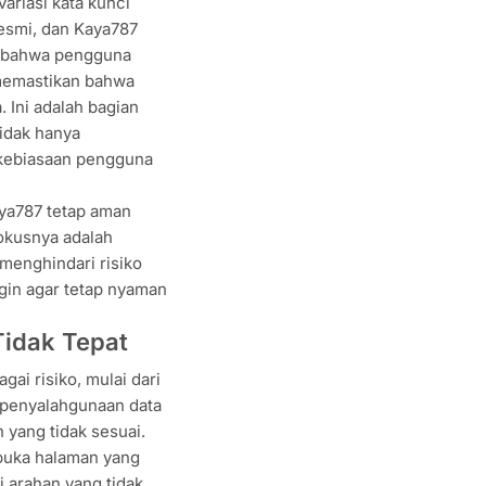
variasi kata kunci
resmi, dan Kaya787
n bahwa pengguna
n memastikan bahwa
 Ini adalah bagian
tidak hanya
 kebiasaan pengguna
aya787 tetap aman
Fokusnya adalah
enghindari risiko
gin agar tetap nyaman
Tidak Tepat
gai risiko, mulai dari
i penyalahgunaan data
yang tidak sesuai.
buka halaman yang
i arahan yang tidak