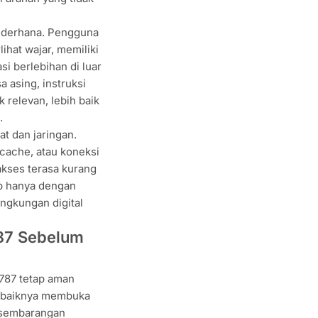
sederhana. Pengguna
ihat wajar, memiliki
si berlebihan di luar
 asing, instruksi
 relevan, lebih baik
.
t dan jaringan.
cache, atau koneksi
kses terasa kurang
up hanya dengan
ingkungan digital
87 Sebelum
787 tetap aman
ebaiknya membuka
k sembarangan