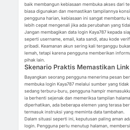
baik membangun kebiasaan membuka akses dari t
biasa digunakan dan memastikan tampilannya konsi
pengguna harian, kebiasaan ini sangat membantu 
lebih cepat mengenali jika ada perubahan yang tida
Jangan membagikan data login Kaya787 kepada siap
seperti username, email, kata sandi, atau kode verif
pribadi. Keamanan akun sering kali terganggu buka
lemah, tetapi karena pengguna memberikan informa
pihak lain.
Skenario Praktis Memastikan Lin
Bayangkan seorang pengguna menerima pesan beri
membuka login Kaya787 melalui sumber yang tidak 
sedang terburu-buru, pengguna hampir memasukka
ia berhenti sejenak dan memeriksa tampilan halama
diperhatikan, ada beberapa elemen yang terasa ber
termasuk instruksi yang meminta data tambahan.
Dalam situasi seperti ini, keputusan paling aman ad
login. Pengguna perlu menutup halaman, membersih