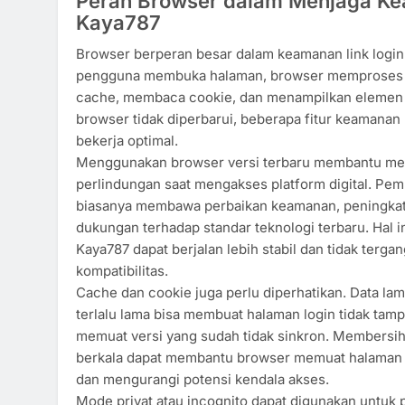
Peran Browser dalam Menjaga Ke
Kaya787
Browser berperan besar dalam keamanan link login 
pengguna membuka halaman, browser memproses 
cache, membaca cookie, dan menampilkan elemen 
browser tidak diperbarui, beberapa fitur keamanan
bekerja optimal.
Menggunakan browser versi terbaru membantu me
perlindungan saat mengakses platform digital. Pe
biasanya membawa perbaikan keamanan, peningkat
dukungan terhadap standar teknologi terbaru. Hal in
Kaya787 dapat berjalan lebih stabil dan tidak terg
kompatibilitas.
Cache dan cookie juga perlu diperhatikan. Data la
terlalu lama bisa membuat halaman login tidak tam
memuat versi yang sudah tidak sinkron. Membersi
berkala dapat membantu browser memuat halaman 
dan mengurangi potensi kendala akses.
Mode privat atau incognito dapat digunakan untuk 