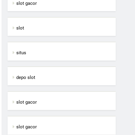
slot gacor
slot
situs
depo slot
slot gacor
slot gacor