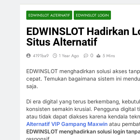
EDWINSLOT ALTERNATIF
EDWINSLOT LOGIN
EDWINSLOT Hadirkan Lo
Situs Alternatif
0
4191ba9
1 Year Ago
5 Mins
EDWINSLOT menghadirkan solusi akses tanpa 
cepat. Temukan bagaimana sistem ini menduk
saja.
Di era digital yang terus berkembang, kebut
konsisten semakin krusial. Pengguna digital t
atau tidak dapat diakses karena kendala tek
Alternatif VIP Gampang Maxwin
atau pembat
EDWINSLOT menghadirkan solusi login tanpa b
responsif.