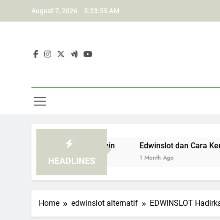
Skip
August 7, 2026
5:23:56 AM
to
content
The
Temukan P
man TIARA4D Login
Edwinslot dan Cara Kerja Sistem d
1 Month Ago
HEADLINES
Home
edwinslot alternatif
EDWINSLOT Hadirkan