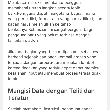
Membaca instruksi membantu pengguna
memahami urutan langkah secara lebih
baik.Pengguna dapat mengetahui bagian mana
yang perlu diisi, format apa yang harus diikuti, dan
kapan harus melanjutkan ke tahap
berikutnya.Kebiasaan ini sangat berguna bagi
pengguna baru yang belum terbiasa dengan
tampilan platform.
Jika ada bagian yang belum dipahami, sebaiknya
berhenti sejenak dan baca kembali arahan yang
tersedia.Jangan terburu-buru menekan tombol
karena tindakan yang terlalu cepat dapat memicu
kesalahan input atau membuat proses terasa tidak
teratur.
Mengisi Data dengan Teliti dan
Teratur
Setelah memahami instruksi, pengguna dapat