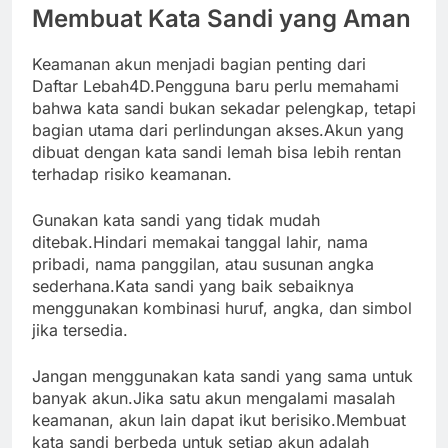
Membuat Kata Sandi yang Aman
Keamanan akun menjadi bagian penting dari
Daftar Lebah4D.Pengguna baru perlu memahami
bahwa kata sandi bukan sekadar pelengkap, tetapi
bagian utama dari perlindungan akses.Akun yang
dibuat dengan kata sandi lemah bisa lebih rentan
terhadap risiko keamanan.
Gunakan kata sandi yang tidak mudah
ditebak.Hindari memakai tanggal lahir, nama
pribadi, nama panggilan, atau susunan angka
sederhana.Kata sandi yang baik sebaiknya
menggunakan kombinasi huruf, angka, dan simbol
jika tersedia.
Jangan menggunakan kata sandi yang sama untuk
banyak akun.Jika satu akun mengalami masalah
keamanan, akun lain dapat ikut berisiko.Membuat
kata sandi berbeda untuk setiap akun adalah