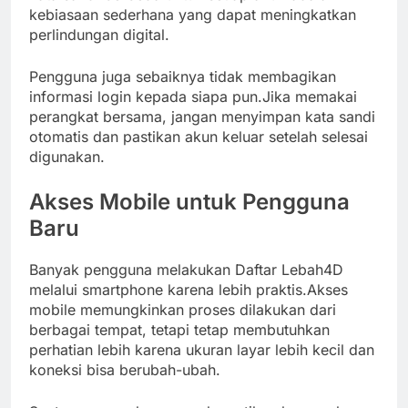
kebiasaan sederhana yang dapat meningkatkan
perlindungan digital.
Pengguna juga sebaiknya tidak membagikan
informasi login kepada siapa pun.Jika memakai
perangkat bersama, jangan menyimpan kata sandi
otomatis dan pastikan akun keluar setelah selesai
digunakan.
Akses Mobile untuk Pengguna
Baru
Banyak pengguna melakukan Daftar Lebah4D
melalui smartphone karena lebih praktis.Akses
mobile memungkinkan proses dilakukan dari
berbagai tempat, tetapi tetap membutuhkan
perhatian lebih karena ukuran layar lebih kecil dan
koneksi bisa berubah-ubah.