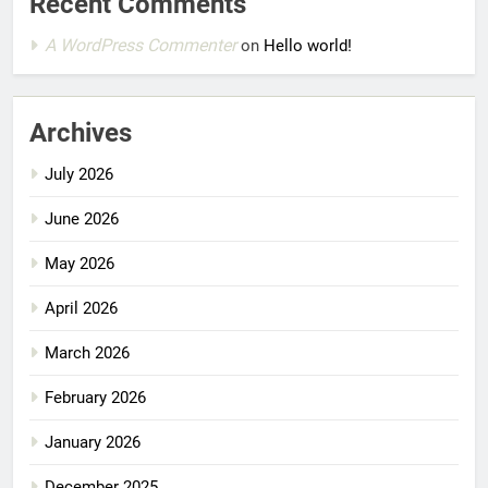
Recent Comments
A WordPress Commenter
on
Hello world!
Archives
July 2026
June 2026
May 2026
April 2026
March 2026
February 2026
January 2026
December 2025