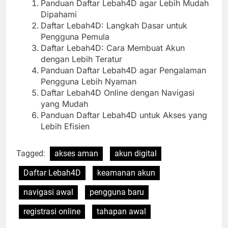
Panduan Daftar Lebah4D agar Lebih Mudah
Dipahami
Daftar Lebah4D: Langkah Dasar untuk
Pengguna Pemula
Daftar Lebah4D: Cara Membuat Akun
dengan Lebih Teratur
Panduan Daftar Lebah4D agar Pengalaman
Pengguna Lebih Nyaman
Daftar Lebah4D Online dengan Navigasi
yang Mudah
Panduan Daftar Lebah4D untuk Akses yang
Lebih Efisien
Tagged:
akses aman
akun digital
Daftar Lebah4D
keamanan akun
navigasi awal
pengguna baru
registrasi online
tahapan awal