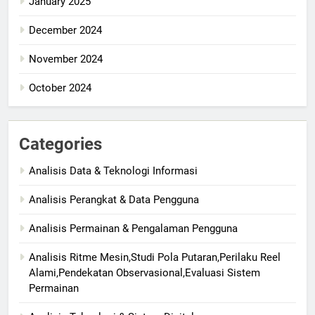
January 2025
December 2024
November 2024
October 2024
Categories
Analisis Data & Teknologi Informasi
Analisis Perangkat & Data Pengguna
Analisis Permainan & Pengalaman Pengguna
Analisis Ritme Mesin,Studi Pola Putaran,Perilaku Reel
Alami,Pendekatan Observasional,Evaluasi Sistem
Permainan