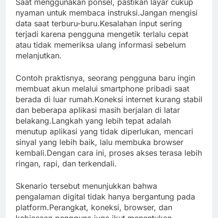
Saat menggunakan ponsel, pastikan layar cukup
nyaman untuk membaca instruksi.Jangan mengisi
data saat terburu-buru.Kesalahan input sering
terjadi karena pengguna mengetik terlalu cepat
atau tidak memeriksa ulang informasi sebelum
melanjutkan.
Contoh praktisnya, seorang pengguna baru ingin
membuat akun melalui smartphone pribadi saat
berada di luar rumah.Koneksi internet kurang stabil
dan beberapa aplikasi masih berjalan di latar
belakang.Langkah yang lebih tepat adalah
menutup aplikasi yang tidak diperlukan, mencari
sinyal yang lebih baik, lalu membuka browser
kembali.Dengan cara ini, proses akses terasa lebih
ringan, rapi, dan terkendali.
Skenario tersebut menunjukkan bahwa
pengalaman digital tidak hanya bergantung pada
platform.Perangkat, koneksi, browser, dan