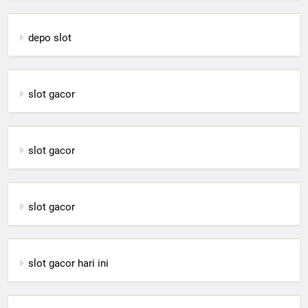
depo slot
slot gacor
slot gacor
slot gacor
slot gacor hari ini