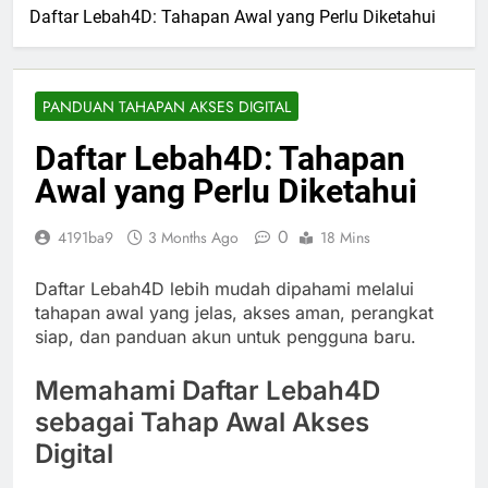
Daftar Lebah4D: Tahapan Awal yang Perlu Diketahui
PANDUAN TAHAPAN AKSES DIGITAL
Daftar Lebah4D: Tahapan
Awal yang Perlu Diketahui
0
4191ba9
3 Months Ago
18 Mins
Daftar Lebah4D lebih mudah dipahami melalui
tahapan awal yang jelas, akses aman, perangkat
siap, dan panduan akun untuk pengguna baru.
Memahami Daftar Lebah4D
sebagai Tahap Awal Akses
Digital