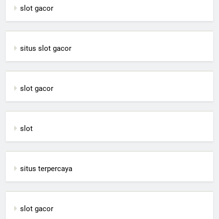
slot gacor
situs slot gacor
slot gacor
slot
situs terpercaya
slot gacor