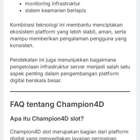
monitoring infrastruktur
sistem keamanan berlapis
Kombinasi teknologi ini membantu menciptakan
ekosistem platform yang lebih stabil, aman, serta
mampu memberikan pengalaman pengguna yang
konsisten.
Pendekatan ini juga menunjukkan bagaimana
pengelolaan infrastruktur server menjadi salah satu
aspek penting dalam pengembangan platform
digital berskala besar.
FAQ tentang Champion4D
Apa itu Champion4D slot?
Champion4D slot merupakan bagian dari platform
digital yang menyediakan layanan permainan