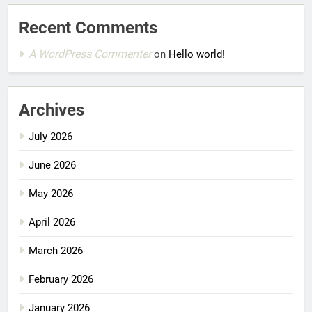
Recent Comments
A WordPress Commenter
on
Hello world!
Archives
July 2026
June 2026
May 2026
April 2026
March 2026
February 2026
January 2026