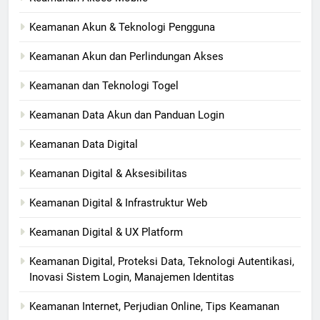
Keamanan Akun & Teknologi Pengguna
Keamanan Akun dan Perlindungan Akses
Keamanan dan Teknologi Togel
Keamanan Data Akun dan Panduan Login
Keamanan Data Digital
Keamanan Digital & Aksesibilitas
Keamanan Digital & Infrastruktur Web
Keamanan Digital & UX Platform
Keamanan Digital, Proteksi Data, Teknologi Autentikasi,
Inovasi Sistem Login, Manajemen Identitas
Keamanan Internet, Perjudian Online, Tips Keamanan