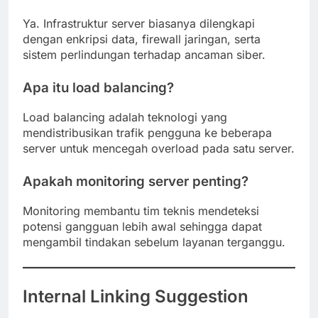
Ya. Infrastruktur server biasanya dilengkapi
dengan enkripsi data, firewall jaringan, serta
sistem perlindungan terhadap ancaman siber.
Apa itu load balancing?
Load balancing adalah teknologi yang
mendistribusikan trafik pengguna ke beberapa
server untuk mencegah overload pada satu server.
Apakah monitoring server penting?
Monitoring membantu tim teknis mendeteksi
potensi gangguan lebih awal sehingga dapat
mengambil tindakan sebelum layanan terganggu.
Internal Linking Suggestion