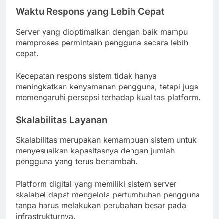
Waktu Respons yang Lebih Cepat
Server yang dioptimalkan dengan baik mampu
memproses permintaan pengguna secara lebih
cepat.
Kecepatan respons sistem tidak hanya
meningkatkan kenyamanan pengguna, tetapi juga
memengaruhi persepsi terhadap kualitas platform.
Skalabilitas Layanan
Skalabilitas merupakan kemampuan sistem untuk
menyesuaikan kapasitasnya dengan jumlah
pengguna yang terus bertambah.
Platform digital yang memiliki sistem server
skalabel dapat mengelola pertumbuhan pengguna
tanpa harus melakukan perubahan besar pada
infrastrukturnya.