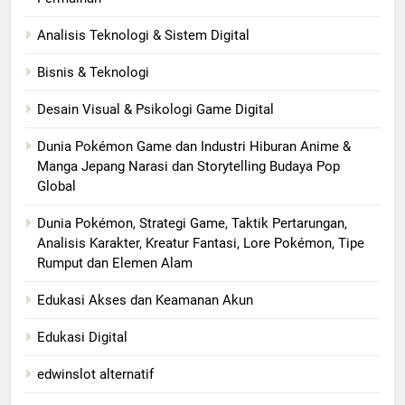
Analisis Teknologi & Sistem Digital
Bisnis & Teknologi
Desain Visual & Psikologi Game Digital
Dunia Pokémon Game dan Industri Hiburan Anime &
Manga Jepang Narasi dan Storytelling Budaya Pop
Global
Dunia Pokémon, Strategi Game, Taktik Pertarungan,
Analisis Karakter, Kreatur Fantasi, Lore Pokémon, Tipe
Rumput dan Elemen Alam
Edukasi Akses dan Keamanan Akun
Edukasi Digital
edwinslot alternatif