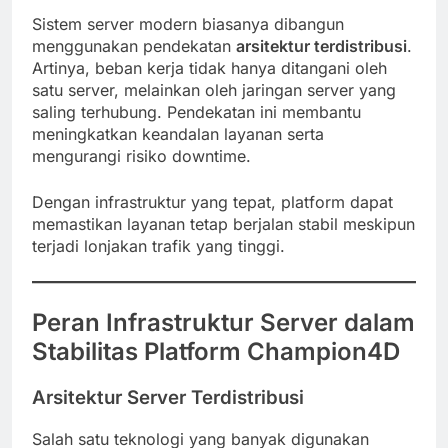
Sistem server modern biasanya dibangun
menggunakan pendekatan
arsitektur terdistribusi
.
Artinya, beban kerja tidak hanya ditangani oleh
satu server, melainkan oleh jaringan server yang
saling terhubung. Pendekatan ini membantu
meningkatkan keandalan layanan serta
mengurangi risiko downtime.
Dengan infrastruktur yang tepat, platform dapat
memastikan layanan tetap berjalan stabil meskipun
terjadi lonjakan trafik yang tinggi.
Peran Infrastruktur Server dalam
Stabilitas Platform Champion4D
Arsitektur Server Terdistribusi
Salah satu teknologi yang banyak digunakan