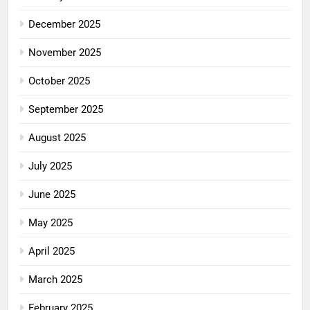
December 2025
November 2025
October 2025
September 2025
August 2025
July 2025
June 2025
May 2025
April 2025
March 2025
February 2025