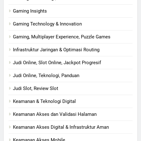
Gaming Insights
Gaming Technology & Innovation
Gaming, Multiplayer Experience, Puzzle Games
Infrastruktur Jaringan & Optimasi Routing
Judi Online, Slot Online, Jackpot Progresif
Judi Online, Teknologi, Panduan
Judi Slot, Review Slot
Keamanan & Teknologi Digital
Keamanan Akses dan Validasi Halaman
Keamanan Akses Digital & Infrastruktur Aman
Keamanan Akses Mobile