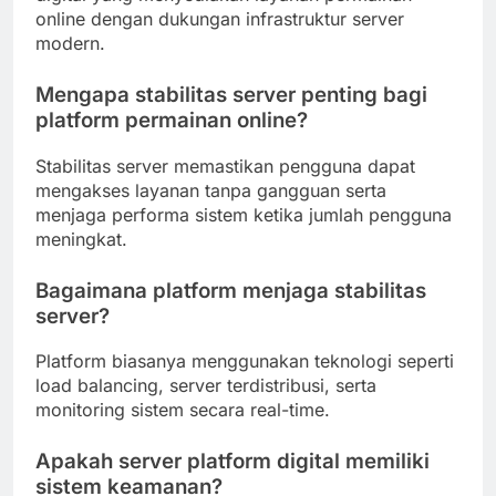
online dengan dukungan infrastruktur server
modern.
Mengapa stabilitas server penting bagi
platform permainan online?
Stabilitas server memastikan pengguna dapat
mengakses layanan tanpa gangguan serta
menjaga performa sistem ketika jumlah pengguna
meningkat.
Bagaimana platform menjaga stabilitas
server?
Platform biasanya menggunakan teknologi seperti
load balancing, server terdistribusi, serta
monitoring sistem secara real-time.
Apakah server platform digital memiliki
sistem keamanan?