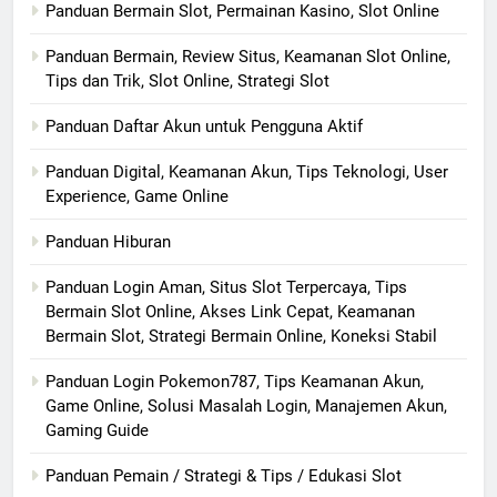
Panduan Bermain Slot, Permainan Kasino, Slot Online
Panduan Bermain, Review Situs, Keamanan Slot Online,
Tips dan Trik, Slot Online, Strategi Slot
Panduan Daftar Akun untuk Pengguna Aktif
Panduan Digital, Keamanan Akun, Tips Teknologi, User
Experience, Game Online
Panduan Hiburan
Panduan Login Aman, Situs Slot Terpercaya, Tips
Bermain Slot Online, Akses Link Cepat, Keamanan
Bermain Slot, Strategi Bermain Online, Koneksi Stabil
Panduan Login Pokemon787, Tips Keamanan Akun,
Game Online, Solusi Masalah Login, Manajemen Akun,
Gaming Guide
Panduan Pemain / Strategi & Tips / Edukasi Slot