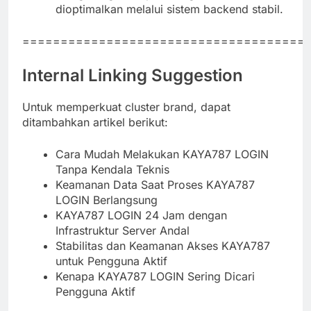
dioptimalkan melalui sistem backend stabil.
=====================================
Internal Linking Suggestion
Untuk memperkuat cluster brand, dapat
ditambahkan artikel berikut:
Cara Mudah Melakukan KAYA787 LOGIN
Tanpa Kendala Teknis
Keamanan Data Saat Proses KAYA787
LOGIN Berlangsung
KAYA787 LOGIN 24 Jam dengan
Infrastruktur Server Andal
Stabilitas dan Keamanan Akses KAYA787
untuk Pengguna Aktif
Kenapa KAYA787 LOGIN Sering Dicari
Pengguna Aktif