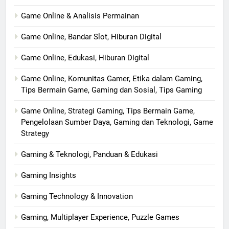
Game Online & Analisis Permainan
Game Online, Bandar Slot, Hiburan Digital
Game Online, Edukasi, Hiburan Digital
Game Online, Komunitas Gamer, Etika dalam Gaming,
Tips Bermain Game, Gaming dan Sosial, Tips Gaming
Game Online, Strategi Gaming, Tips Bermain Game,
Pengelolaan Sumber Daya, Gaming dan Teknologi, Game
Strategy
Gaming & Teknologi, Panduan & Edukasi
Gaming Insights
Gaming Technology & Innovation
Gaming, Multiplayer Experience, Puzzle Games