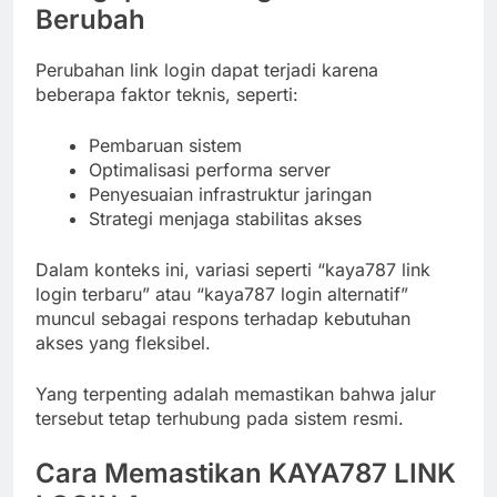
Berubah
Perubahan link login dapat terjadi karena
beberapa faktor teknis, seperti:
Pembaruan sistem
Optimalisasi performa server
Penyesuaian infrastruktur jaringan
Strategi menjaga stabilitas akses
Dalam konteks ini, variasi seperti “kaya787 link
login terbaru” atau “kaya787 login alternatif”
muncul sebagai respons terhadap kebutuhan
akses yang fleksibel.
Yang terpenting adalah memastikan bahwa jalur
tersebut tetap terhubung pada sistem resmi.
Cara Memastikan KAYA787 LINK