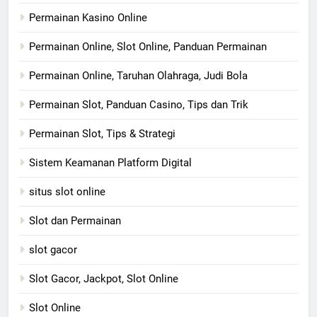
Permainan Kasino Online
Permainan Online, Slot Online, Panduan Permainan
Permainan Online, Taruhan Olahraga, Judi Bola
Permainan Slot, Panduan Casino, Tips dan Trik
Permainan Slot, Tips & Strategi
Sistem Keamanan Platform Digital
situs slot online
Slot dan Permainan
slot gacor
Slot Gacor, Jackpot, Slot Online
Slot Online