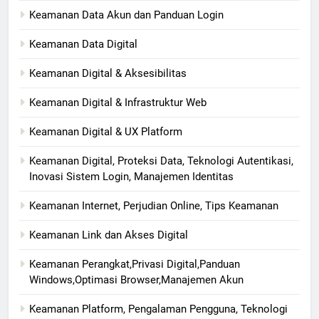
Keamanan Data Akun dan Panduan Login
Keamanan Data Digital
Keamanan Digital & Aksesibilitas
Keamanan Digital & Infrastruktur Web
Keamanan Digital & UX Platform
Keamanan Digital, Proteksi Data, Teknologi Autentikasi,
Inovasi Sistem Login, Manajemen Identitas
Keamanan Internet, Perjudian Online, Tips Keamanan
Keamanan Link dan Akses Digital
Keamanan Perangkat,Privasi Digital,Panduan
Windows,Optimasi Browser,Manajemen Akun
Keamanan Platform, Pengalaman Pengguna, Teknologi