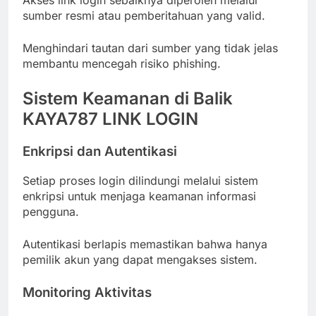
sumber resmi atau pemberitahuan yang valid.
Menghindari tautan dari sumber yang tidak jelas
membantu mencegah risiko phishing.
Sistem Keamanan di Balik
KAYA787 LINK LOGIN
Enkripsi dan Autentikasi
Setiap proses login dilindungi melalui sistem
enkripsi untuk menjaga keamanan informasi
pengguna.
Autentikasi berlapis memastikan bahwa hanya
pemilik akun yang dapat mengakses sistem.
Monitoring Aktivitas