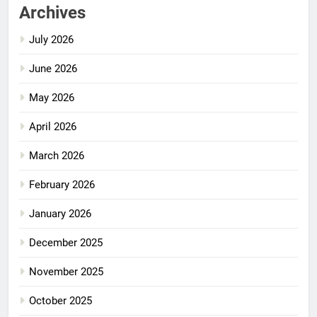
Archives
July 2026
June 2026
May 2026
April 2026
March 2026
February 2026
January 2026
December 2025
November 2025
October 2025