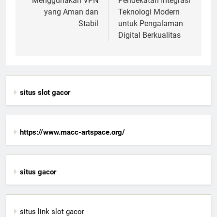
Menggunakan VPN
Pendekatan Integrasi
yang Aman dan
Teknologi Modern
Stabil
untuk Pengalaman
Digital Berkualitas
situs slot gacor
https://www.macc-artspace.org/
situs gacor
situs link slot gacor