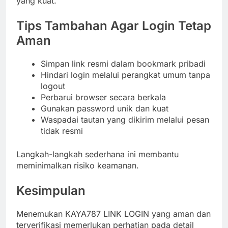
yang kuat.
Tips Tambahan Agar Login Tetap
Aman
Simpan link resmi dalam bookmark pribadi
Hindari login melalui perangkat umum tanpa
logout
Perbarui browser secara berkala
Gunakan password unik dan kuat
Waspadai tautan yang dikirim melalui pesan
tidak resmi
Langkah-langkah sederhana ini membantu
meminimalkan risiko keamanan.
Kesimpulan
Menemukan KAYA787 LINK LOGIN yang aman dan
terverifikasi memerlukan perhatian pada detail