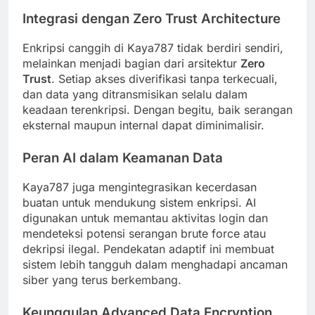
Integrasi dengan Zero Trust Architecture
Enkripsi canggih di Kaya787 tidak berdiri sendiri,
melainkan menjadi bagian dari arsitektur
Zero
Trust
. Setiap akses diverifikasi tanpa terkecuali,
dan data yang ditransmisikan selalu dalam
keadaan terenkripsi. Dengan begitu, baik serangan
eksternal maupun internal dapat diminimalisir.
Peran AI dalam Keamanan Data
Kaya787 juga mengintegrasikan kecerdasan
buatan untuk mendukung sistem enkripsi. AI
digunakan untuk memantau aktivitas login dan
mendeteksi potensi serangan brute force atau
dekripsi ilegal. Pendekatan adaptif ini membuat
sistem lebih tangguh dalam menghadapi ancaman
siber yang terus berkembang.
Keunggulan Advanced Data Encryption