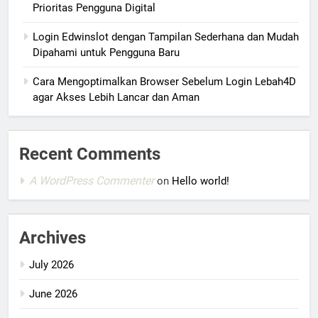
Prioritas Pengguna Digital
Login Edwinslot dengan Tampilan Sederhana dan Mudah
Dipahami untuk Pengguna Baru
Cara Mengoptimalkan Browser Sebelum Login Lebah4D
agar Akses Lebih Lancar dan Aman
Recent Comments
A WordPress Commenter
on
Hello world!
Archives
July 2026
June 2026