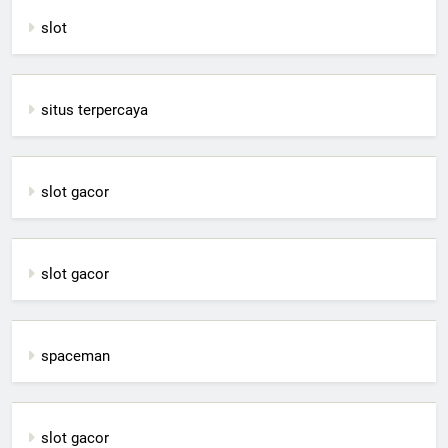
slot
situs terpercaya
slot gacor
slot gacor
spaceman
slot gacor