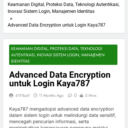
Keamanan Digital, Proteksi Data, Teknologi Autentikasi,
Inovasi Sistem Login, Manajemen Identitas
Advanced Data Encryption untuk Login Kaya787
KEAMANAN DIGITAL, PROTEKSI DATA, TEKNOLOGI
AUTENTIKASI, INOVASI SISTEM LOGIN, MANAJEMEN
IDENTITAS
Advanced Data Encryption
untuk Login Kaya787
0
4191ba9
11 Months Ago
5 Mins
Kaya787 mengadopsi advanced data encryption
dalam sistem login untuk melindungi data sensitif,
mencegah pencurian informasi, serta
meningkatkan kepercayaan pengguna melalui