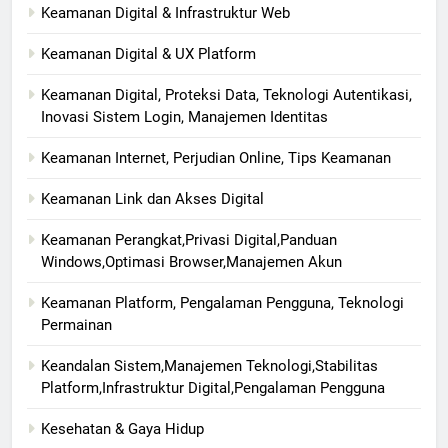
Keamanan Digital & Infrastruktur Web
Keamanan Digital & UX Platform
Keamanan Digital, Proteksi Data, Teknologi Autentikasi,
Inovasi Sistem Login, Manajemen Identitas
Keamanan Internet, Perjudian Online, Tips Keamanan
Keamanan Link dan Akses Digital
Keamanan Perangkat,Privasi Digital,Panduan
Windows,Optimasi Browser,Manajemen Akun
Keamanan Platform, Pengalaman Pengguna, Teknologi
Permainan
Keandalan Sistem,Manajemen Teknologi,Stabilitas
Platform,Infrastruktur Digital,Pengalaman Pengguna
Kesehatan & Gaya Hidup