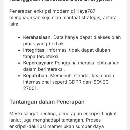
Penerapan enkripsi modern di Kaya787
menghadirkan sejumlah manfaat strategis, antara
lain:
Kerahasiaan
: Data hanya dapat diakses oleh
pihak yang berhak.
Integritas
: Informasi tidak dapat diubah
tanpa terdeteksi.
Kepercayaan
: Pengguna merasa lebih aman
dalam berinteraksi.
Kepatuhan
: Memenuhi standar keamanan
internasional seperti GDPR dan ISO/IEC
27001.
Tantangan dalam Penerapan
Meski sangat penting, penerapan enkripsi tingkat
lanjut juga menghadapi tantangan. Proses
enkripsi-dekripsi memerlukan sumber daya