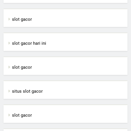
slot gacor
slot gacor hari ini
slot gacor
situs slot gacor
slot gacor