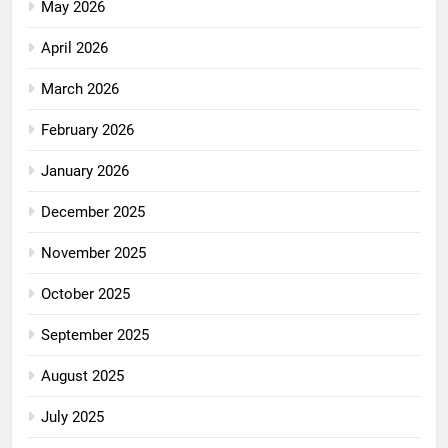
May 2026
April 2026
March 2026
February 2026
January 2026
December 2025
November 2025
October 2025
September 2025
August 2025
July 2025