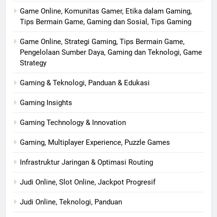
Game Online, Komunitas Gamer, Etika dalam Gaming,
Tips Bermain Game, Gaming dan Sosial, Tips Gaming
Game Online, Strategi Gaming, Tips Bermain Game,
Pengelolaan Sumber Daya, Gaming dan Teknologi, Game
Strategy
Gaming & Teknologi, Panduan & Edukasi
Gaming Insights
Gaming Technology & Innovation
Gaming, Multiplayer Experience, Puzzle Games
Infrastruktur Jaringan & Optimasi Routing
Judi Online, Slot Online, Jackpot Progresif
Judi Online, Teknologi, Panduan