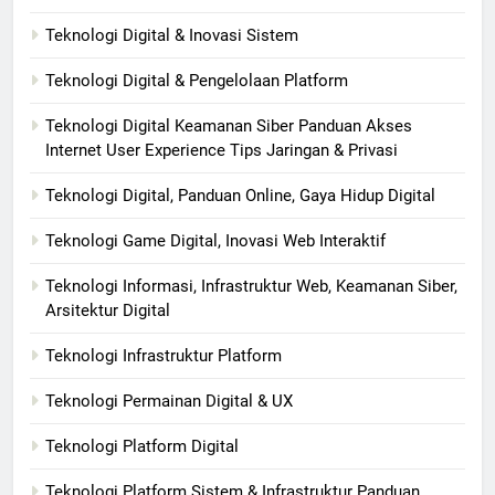
Teknologi Digital & Inovasi Sistem
Teknologi Digital & Pengelolaan Platform
Teknologi Digital Keamanan Siber Panduan Akses
Internet User Experience Tips Jaringan & Privasi
Teknologi Digital, Panduan Online, Gaya Hidup Digital
Teknologi Game Digital, Inovasi Web Interaktif
Teknologi Informasi, Infrastruktur Web, Keamanan Siber,
Arsitektur Digital
Teknologi Infrastruktur Platform
Teknologi Permainan Digital & UX
Teknologi Platform Digital
Teknologi Platform Sistem & Infrastruktur Panduan