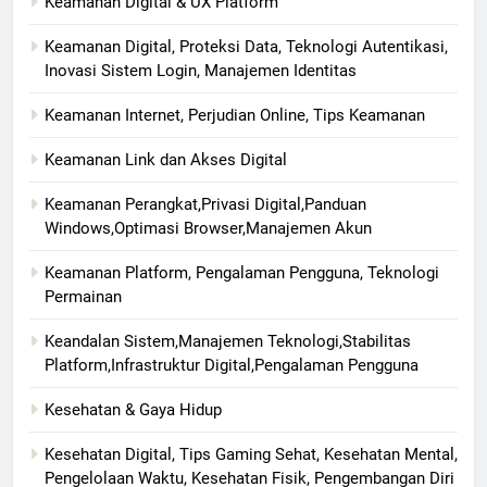
Keamanan Digital & UX Platform
Keamanan Digital, Proteksi Data, Teknologi Autentikasi,
Inovasi Sistem Login, Manajemen Identitas
Keamanan Internet, Perjudian Online, Tips Keamanan
Keamanan Link dan Akses Digital
Keamanan Perangkat,Privasi Digital,Panduan
Windows,Optimasi Browser,Manajemen Akun
Keamanan Platform, Pengalaman Pengguna, Teknologi
Permainan
Keandalan Sistem,Manajemen Teknologi,Stabilitas
Platform,Infrastruktur Digital,Pengalaman Pengguna
Kesehatan & Gaya Hidup
Kesehatan Digital, Tips Gaming Sehat, Kesehatan Mental,
Pengelolaan Waktu, Kesehatan Fisik, Pengembangan Diri