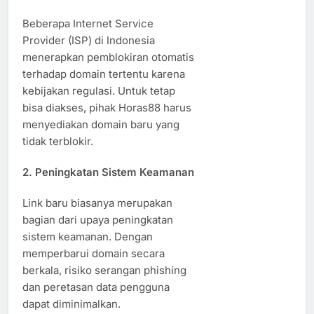
Beberapa Internet Service
Provider (ISP) di Indonesia
menerapkan pemblokiran otomatis
terhadap domain tertentu karena
kebijakan regulasi. Untuk tetap
bisa diakses, pihak Horas88 harus
menyediakan domain baru yang
tidak terblokir.
2.
Peningkatan Sistem Keamanan
Link baru biasanya merupakan
bagian dari upaya peningkatan
sistem keamanan. Dengan
memperbarui domain secara
berkala, risiko serangan phishing
dan peretasan data pengguna
dapat diminimalkan.