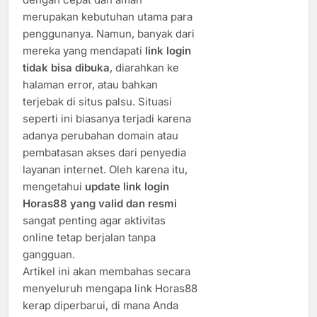
merupakan kebutuhan utama para
penggunanya. Namun, banyak dari
mereka yang mendapati
link login
tidak bisa dibuka
, diarahkan ke
halaman error, atau bahkan
terjebak di situs palsu. Situasi
seperti ini biasanya terjadi karena
adanya perubahan domain atau
pembatasan akses dari penyedia
layanan internet. Oleh karena itu,
mengetahui
update link login
Horas88 yang valid dan resmi
sangat penting agar aktivitas
online tetap berjalan tanpa
gangguan.
Artikel ini akan membahas secara
menyeluruh mengapa link Horas88
kerap diperbarui, di mana Anda