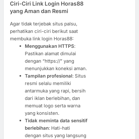
Ciri-Ciri Link Login Horas88
yang Aman dan Resmi
Agar tidak terjebak situs palsu,
perhatikan ciri-ciri berikut saat
membuka link login Horas88:
Menggunakan HTTPS
:
Pastikan alamat dimulai
dengan “https://” yang
menunjukkan koneksi aman.
Tampilan profesional
: Situs
resmi selalu memiliki
antarmuka yang rapi, bersih
dari iklan berlebihan, dan
memuat logo serta warna
yang konsisten.
Tidak meminta data sensitif
berlebihan
: Hati-hati
dengan situs yang langsung