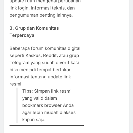
update rutin mengenai perubahan
link login, informasi teknis, dan
pengumuman penting lainnya.
3.
Grup dan Komunitas
Terpercaya
Beberapa forum komunitas digital
seperti Kaskus, Reddit, atau grup
Telegram yang sudah diverifikasi
bisa menjadi tempat bertukar
informasi tentang update link
resmi.
Tips:
Simpan link resmi
yang valid dalam
bookmark browser Anda
agar lebih mudah diakses
kapan saja.