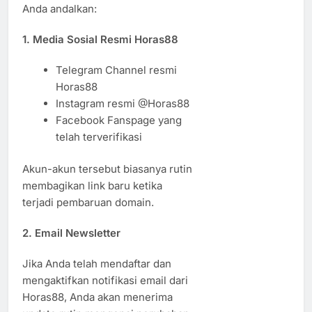
Anda andalkan:
1.
Media Sosial Resmi Horas88
Telegram Channel resmi
Horas88
Instagram resmi @Horas88
Facebook Fanspage yang
telah terverifikasi
Akun-akun tersebut biasanya rutin
membagikan link baru ketika
terjadi pembaruan domain.
2.
Email Newsletter
Jika Anda telah mendaftar dan
mengaktifkan notifikasi email dari
Horas88, Anda akan menerima