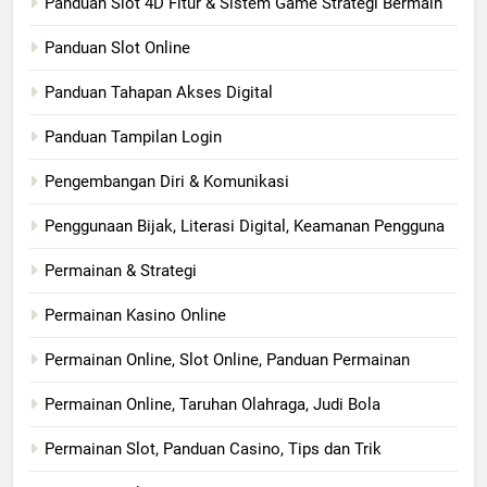
Panduan Slot 4D Fitur & Sistem Game Strategi Bermain
Panduan Slot Online
Panduan Tahapan Akses Digital
Panduan Tampilan Login
Pengembangan Diri & Komunikasi
Penggunaan Bijak, Literasi Digital, Keamanan Pengguna
Permainan & Strategi
Permainan Kasino Online
Permainan Online, Slot Online, Panduan Permainan
Permainan Online, Taruhan Olahraga, Judi Bola
Permainan Slot, Panduan Casino, Tips dan Trik