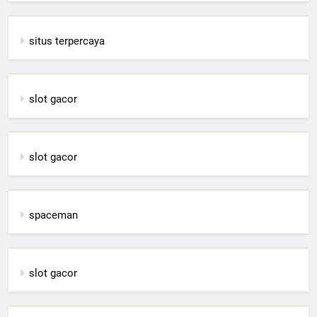
situs terpercaya
slot gacor
slot gacor
spaceman
slot gacor