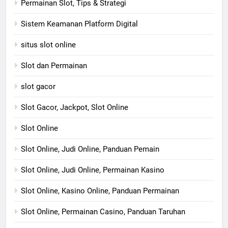
Permainan Slot, Tips & Strategi
Sistem Keamanan Platform Digital
situs slot online
Slot dan Permainan
slot gacor
Slot Gacor, Jackpot, Slot Online
Slot Online
Slot Online, Judi Online, Panduan Pemain
Slot Online, Judi Online, Permainan Kasino
Slot Online, Kasino Online, Panduan Permainan
Slot Online, Permainan Casino, Panduan Taruhan