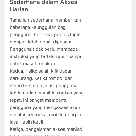
Sederhana dalam Akses
Harian
Tampilan sederhana memberikan
beberapa keunggulan bagi
pengguna. Pertama, proses login
menjadi lebih cepat dipahami.
Pengguna tidak perlu membaca
instruksi yang terlalu rumit hanya
untuk masuk ke akun.
Kedua, risiko salah klik dapat
berkurang. Ketika tombol dan
menu tersusun jelas, pengguna
lebih mudah memilih langkah yang
tepat. Ini sangat membantu
pengguna yang mengakses akun
melalui perangkat mobile dengan
layar lebih kecil.
Ketiga, pengalaman akses menjadi