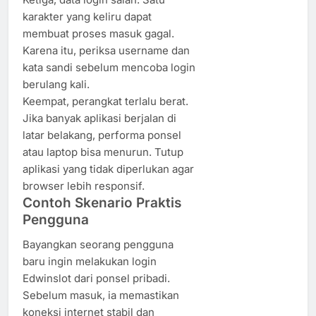
karakter yang keliru dapat
membuat proses masuk gagal.
Karena itu, periksa username dan
kata sandi sebelum mencoba login
berulang kali.
Keempat, perangkat terlalu berat.
Jika banyak aplikasi berjalan di
latar belakang, performa ponsel
atau laptop bisa menurun. Tutup
aplikasi yang tidak diperlukan agar
browser lebih responsif.
Contoh Skenario Praktis
Pengguna
Bayangkan seorang pengguna
baru ingin melakukan login
Edwinslot dari ponsel pribadi.
Sebelum masuk, ia memastikan
koneksi internet stabil dan