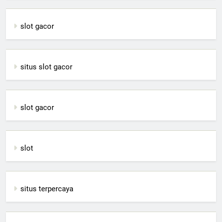
slot gacor
situs slot gacor
slot gacor
slot
situs terpercaya