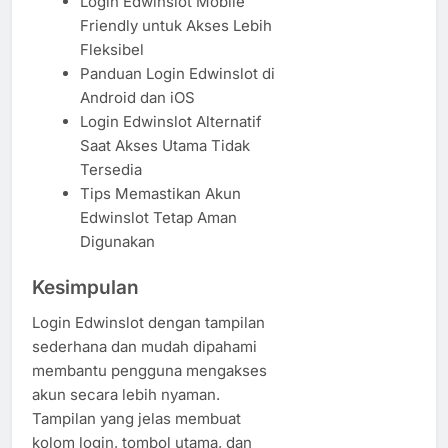
Login Edwinslot Mobile
Friendly untuk Akses Lebih
Fleksibel
Panduan Login Edwinslot di
Android dan iOS
Login Edwinslot Alternatif
Saat Akses Utama Tidak
Tersedia
Tips Memastikan Akun
Edwinslot Tetap Aman
Digunakan
Kesimpulan
Login Edwinslot dengan tampilan
sederhana dan mudah dipahami
membantu pengguna mengakses
akun secara lebih nyaman.
Tampilan yang jelas membuat
kolom login, tombol utama, dan