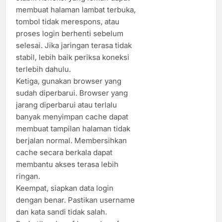
membuat halaman lambat terbuka,
tombol tidak merespons, atau
proses login berhenti sebelum
selesai. Jika jaringan terasa tidak
stabil, lebih baik periksa koneksi
terlebih dahulu.
Ketiga, gunakan browser yang
sudah diperbarui. Browser yang
jarang diperbarui atau terlalu
banyak menyimpan cache dapat
membuat tampilan halaman tidak
berjalan normal. Membersihkan
cache secara berkala dapat
membantu akses terasa lebih
ringan.
Keempat, siapkan data login
dengan benar. Pastikan username
dan kata sandi tidak salah.