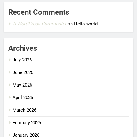
Recent Comments
A WordPress Commenter
on
Hello world!
Archives
July 2026
June 2026
May 2026
April 2026
March 2026
February 2026
January 2026