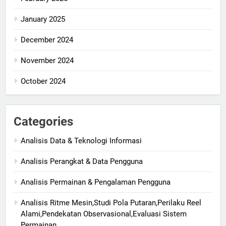
January 2025
December 2024
November 2024
October 2024
Categories
Analisis Data & Teknologi Informasi
Analisis Perangkat & Data Pengguna
Analisis Permainan & Pengalaman Pengguna
Analisis Ritme Mesin,Studi Pola Putaran,Perilaku Reel
Alami,Pendekatan Observasional,Evaluasi Sistem
Permainan