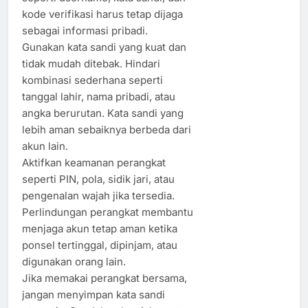
kode verifikasi harus tetap dijaga
sebagai informasi pribadi.
Gunakan kata sandi yang kuat dan
tidak mudah ditebak. Hindari
kombinasi sederhana seperti
tanggal lahir, nama pribadi, atau
angka berurutan. Kata sandi yang
lebih aman sebaiknya berbeda dari
akun lain.
Aktifkan keamanan perangkat
seperti PIN, pola, sidik jari, atau
pengenalan wajah jika tersedia.
Perlindungan perangkat membantu
menjaga akun tetap aman ketika
ponsel tertinggal, dipinjam, atau
digunakan orang lain.
Jika memakai perangkat bersama,
jangan menyimpan kata sandi