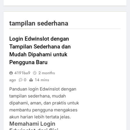
tampilan sederhana
Login Edwinslot dengan
Tampilan Sederhana dan
Mudah Dipahami untuk
Pengguna Baru
4191ba9
2 months
ago
0
14 mins
Panduan login Edwinslot dengan
tampilan sederhana, mudah
dipahami, aman, dan praktis untuk
membantu pengguna mengakses
akun harian lebih tertata jelas.
Memahami Login