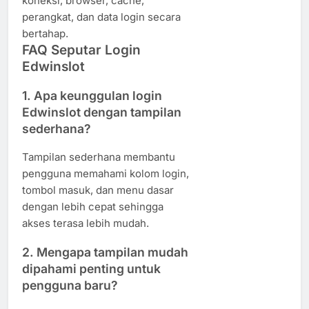
koneksi, browser, cache,
perangkat, dan data login secara
bertahap.
FAQ Seputar Login
Edwinslot
1. Apa keunggulan login
Edwinslot dengan tampilan
sederhana?
Tampilan sederhana membantu
pengguna memahami kolom login,
tombol masuk, dan menu dasar
dengan lebih cepat sehingga
akses terasa lebih mudah.
2. Mengapa tampilan mudah
dipahami penting untuk
pengguna baru?