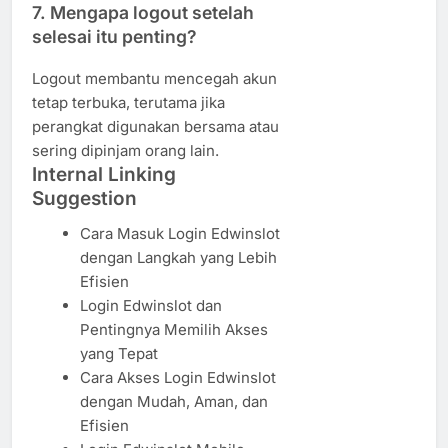
7. Mengapa logout setelah
selesai itu penting?
Logout membantu mencegah akun
tetap terbuka, terutama jika
perangkat digunakan bersama atau
sering dipinjam orang lain.
Internal Linking
Suggestion
Cara Masuk Login Edwinslot
dengan Langkah yang Lebih
Efisien
Login Edwinslot dan
Pentingnya Memilih Akses
yang Tepat
Cara Akses Login Edwinslot
dengan Mudah, Aman, dan
Efisien