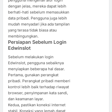
pengguna mengenali alur login
dengan jelas, mereka dapat lebih
berhati-hati sebelum memasukkan
data pribadi. Pengguna juga lebih
mudah menyadari jika ada tampilan
yang terasa tidak biasa atau
membingungkan.
Persiapan Sebelum Login
Edwinslot
Sebelum melakukan login
Edwinslot, pengguna sebaiknya
menyiapkan beberapa hal dasar.
Pertama, gunakan perangkat
pribadi. Perangkat pribadi memberi
kontrol lebih baik terhadap riwayat
browser, penyimpanan kata sandi,
dan keamanan layar.
Kedua, pastikan koneksi internet
stabil. Koneksi yang lemah dapat