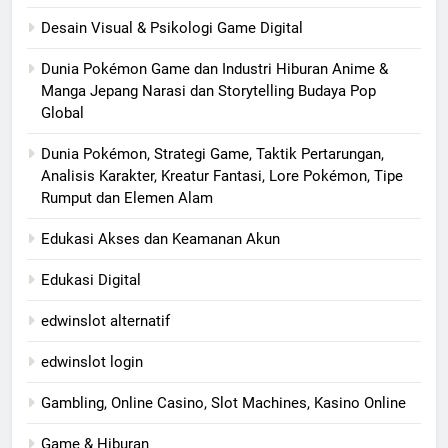
Desain Visual & Psikologi Game Digital
Dunia Pokémon Game dan Industri Hiburan Anime &
Manga Jepang Narasi dan Storytelling Budaya Pop
Global
Dunia Pokémon, Strategi Game, Taktik Pertarungan,
Analisis Karakter, Kreatur Fantasi, Lore Pokémon, Tipe
Rumput dan Elemen Alam
Edukasi Akses dan Keamanan Akun
Edukasi Digital
edwinslot alternatif
edwinslot login
Gambling, Online Casino, Slot Machines, Kasino Online
Game & Hiburan