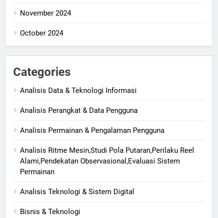
November 2024
October 2024
Categories
Analisis Data & Teknologi Informasi
Analisis Perangkat & Data Pengguna
Analisis Permainan & Pengalaman Pengguna
Analisis Ritme Mesin,Studi Pola Putaran,Perilaku Reel
Alami,Pendekatan Observasional,Evaluasi Sistem
Permainan
Analisis Teknologi & Sistem Digital
Bisnis & Teknologi