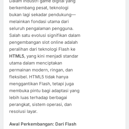
Dalam industri game digital yang
berkembang pesat, teknologi
bukan lagi sekadar pendukung—
melainkan fondasi utama dari
seluruh pengalaman pengguna.
Salah satu evolusi signifikan dalam
pengembangan slot online adalah
peralihan dari teknologi Flash ke
HTML5
, yang kini menjadi standar
utama dalam menciptakan
permainan modern, ringan, dan
fleksibel. HTML5 tidak hanya
menggantikan Flash, tetapi juga
membuka pintu bagi adaptasi yang
lebih luas terhadap berbagai
perangkat, sistem operasi, dan
resolusi layar.
Awal Perkembangan: Dari Flash