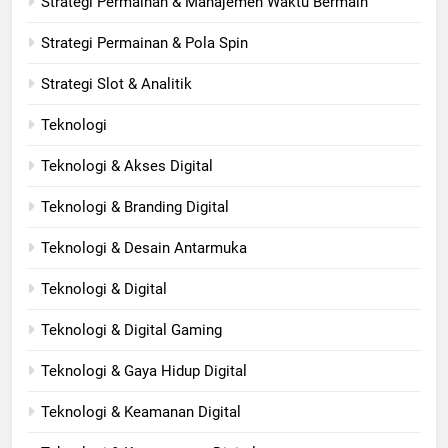
Strategi Permainan & Manajemen Waktu Bermain
Strategi Permainan & Pola Spin
Strategi Slot & Analitik
Teknologi
Teknologi & Akses Digital
Teknologi & Branding Digital
Teknologi & Desain Antarmuka
Teknologi & Digital
Teknologi & Digital Gaming
Teknologi & Gaya Hidup Digital
Teknologi & Keamanan Digital