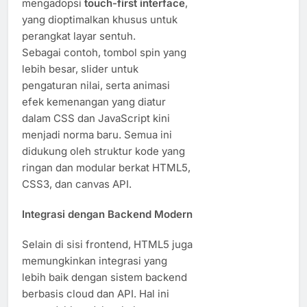
mengadopsi
touch-first interface
,
yang dioptimalkan khusus untuk
perangkat layar sentuh.
Sebagai contoh, tombol spin yang
lebih besar, slider untuk
pengaturan nilai, serta animasi
efek kemenangan yang diatur
dalam CSS dan JavaScript kini
menjadi norma baru. Semua ini
didukung oleh struktur kode yang
ringan dan modular berkat HTML5,
CSS3, dan canvas API.
Integrasi dengan Backend Modern
Selain di sisi frontend, HTML5 juga
memungkinkan integrasi yang
lebih baik dengan sistem backend
berbasis cloud dan API. Hal ini