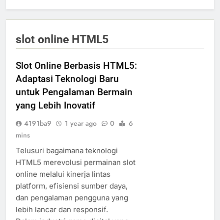
slot online HTML5
Slot Online Berbasis HTML5:
Adaptasi Teknologi Baru
untuk Pengalaman Bermain
yang Lebih Inovatif
4191ba9
1 year ago
0
6
mins
Telusuri bagaimana teknologi
HTML5 merevolusi permainan slot
online melalui kinerja lintas
platform, efisiensi sumber daya,
dan pengalaman pengguna yang
lebih lancar dan responsif.