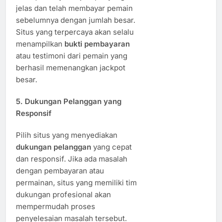
jelas dan telah membayar pemain
sebelumnya dengan jumlah besar.
Situs yang terpercaya akan selalu
menampilkan
bukti pembayaran
atau testimoni dari pemain yang
berhasil memenangkan jackpot
besar.
5.
Dukungan Pelanggan yang
Responsif
Pilih situs yang menyediakan
dukungan pelanggan
yang cepat
dan responsif. Jika ada masalah
dengan pembayaran atau
permainan, situs yang memiliki tim
dukungan profesional akan
mempermudah proses
penyelesaian masalah tersebut.