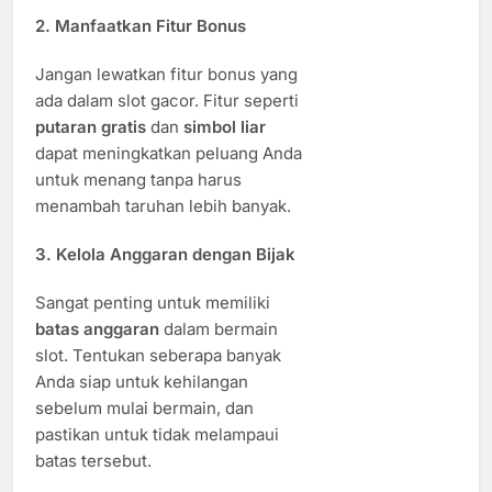
2.
Manfaatkan Fitur Bonus
Jangan lewatkan fitur bonus yang
ada dalam slot gacor. Fitur seperti
putaran gratis
dan
simbol liar
dapat meningkatkan peluang Anda
untuk menang tanpa harus
menambah taruhan lebih banyak.
3.
Kelola Anggaran dengan Bijak
Sangat penting untuk memiliki
batas anggaran
dalam bermain
slot. Tentukan seberapa banyak
Anda siap untuk kehilangan
sebelum mulai bermain, dan
pastikan untuk tidak melampaui
batas tersebut.