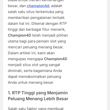
besar, dan
champion4d
, adalah
salah satu situs terkemuka yang
memberikan pengalaman terbaik
dalam hal ini. Dikenal dengan RTP
tinggi dan berbagai fitur menarik,
Champion4D
telah menjadi pilihan
utama bagi para pemain slot yang
mencari peluang menang besar.
Dalam artikel ini, kami akan
mengupas mengapa
Champion4D
menjadi situs slot yang sangat
diminati, serta bagaimana Anda
dapat memaksimalkan peluang
Anda untuk menang besar.
1.
RTP Tinggi yang Menjamin
Peluang Menang Lebih Besar
Salah satu faktor yang membuat