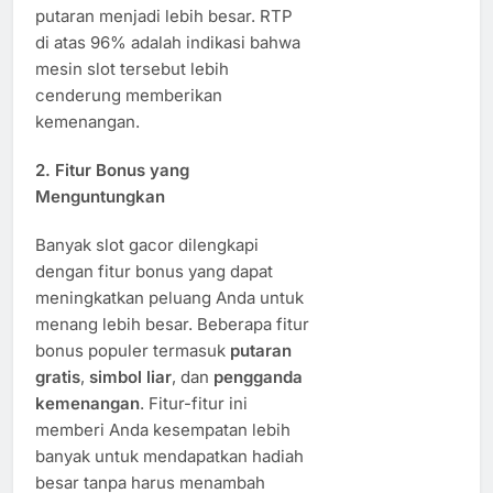
putaran menjadi lebih besar. RTP
di atas 96% adalah indikasi bahwa
mesin slot tersebut lebih
cenderung memberikan
kemenangan.
2.
Fitur Bonus yang
Menguntungkan
Banyak slot gacor dilengkapi
dengan fitur bonus yang dapat
meningkatkan peluang Anda untuk
menang lebih besar. Beberapa fitur
bonus populer termasuk
putaran
gratis
,
simbol liar
, dan
pengganda
kemenangan
. Fitur-fitur ini
memberi Anda kesempatan lebih
banyak untuk mendapatkan hadiah
besar tanpa harus menambah