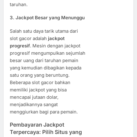
taruhan.
3.
Jackpot Besar yang Menunggu
Salah satu daya tarik utama dari
slot gacor adalah
jackpot
progresif
. Mesin dengan jackpot
progresif mengumpulkan sejumlah
besar uang dari taruhan pemain
yang kemudian dibagikan kepada
satu orang yang beruntung.
Beberapa slot gacor bahkan
memiliki jackpot yang bisa
mencapai jutaan dolar,
menjadikannya sangat
menggiurkan bagi para pemain.
Pembayaran Jackpot
Terpercaya: Pilih Situs yang