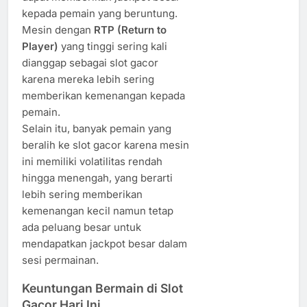
kepada pemain yang beruntung.
Mesin dengan
RTP (Return to
Player)
yang tinggi sering kali
dianggap sebagai slot gacor
karena mereka lebih sering
memberikan kemenangan kepada
pemain.
Selain itu, banyak pemain yang
beralih ke slot gacor karena mesin
ini memiliki volatilitas rendah
hingga menengah, yang berarti
lebih sering memberikan
kemenangan kecil namun tetap
ada peluang besar untuk
mendapatkan jackpot besar dalam
sesi permainan.
Keuntungan Bermain di Slot
Gacor Hari Ini