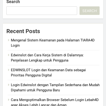
Search
SEARCH
Recent Posts
Mengenal Sistem Keamanan pada Halaman TIARA4D
Login
Edwinslot dan Cara Kerja Sistem di Dalamnya:
Penjelasan Lengkap untuk Pengguna
EDWINSLOT Login dan Keamanan Data sebagai
Prioritas Pengguna Digital
Login Edwinslot dengan Tampilan Sederhana dan Mudah
Dipahami untuk Pengguna Baru
Cara Mengoptimalkan Browser Sebelum Login Lebah4D
agar Akses Lebih Lancar dan Aman