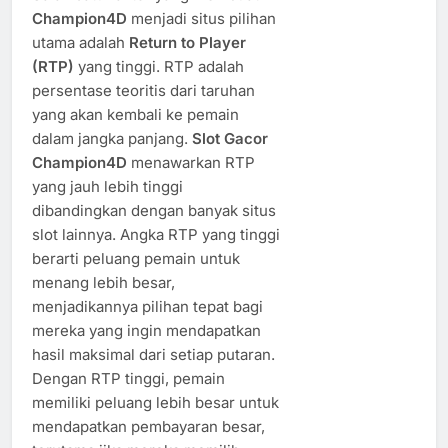
Champion4D
menjadi situs pilihan
utama adalah
Return to Player
(RTP)
yang tinggi. RTP adalah
persentase teoritis dari taruhan
yang akan kembali ke pemain
dalam jangka panjang.
Slot Gacor
Champion4D
menawarkan RTP
yang jauh lebih tinggi
dibandingkan dengan banyak situs
slot lainnya. Angka RTP yang tinggi
berarti peluang pemain untuk
menang lebih besar,
menjadikannya pilihan tepat bagi
mereka yang ingin mendapatkan
hasil maksimal dari setiap putaran.
Dengan RTP tinggi, pemain
memiliki peluang lebih besar untuk
mendapatkan pembayaran besar,