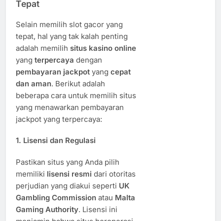
Tepat
Selain memilih slot gacor yang
tepat, hal yang tak kalah penting
adalah memilih
situs kasino online
yang
terpercaya
dengan
pembayaran jackpot
yang
cepat
dan aman
. Berikut adalah
beberapa cara untuk memilih situs
yang menawarkan pembayaran
jackpot yang terpercaya:
1.
Lisensi dan Regulasi
Pastikan situs yang Anda pilih
memiliki
lisensi resmi
dari otoritas
perjudian yang diakui seperti
UK
Gambling Commission
atau
Malta
Gaming Authority
. Lisensi ini