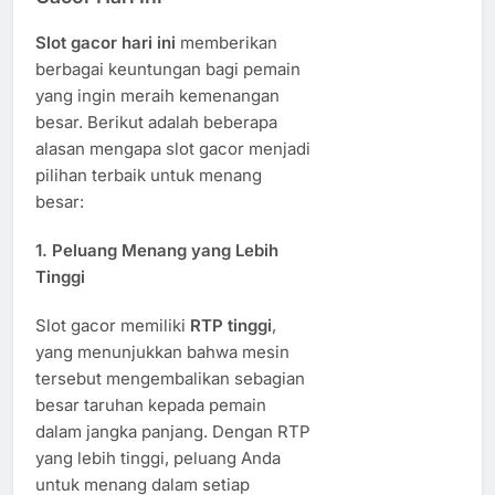
Slot gacor hari ini
memberikan
berbagai keuntungan bagi pemain
yang ingin meraih kemenangan
besar. Berikut adalah beberapa
alasan mengapa slot gacor menjadi
pilihan terbaik untuk menang
besar:
1.
Peluang Menang yang Lebih
Tinggi
Slot gacor memiliki
RTP tinggi
,
yang menunjukkan bahwa mesin
tersebut mengembalikan sebagian
besar taruhan kepada pemain
dalam jangka panjang. Dengan RTP
yang lebih tinggi, peluang Anda
untuk menang dalam setiap