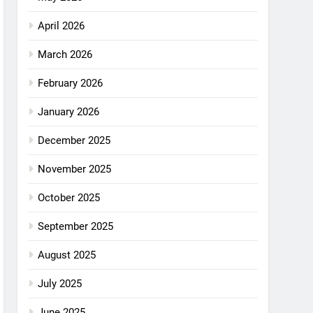
April 2026
March 2026
February 2026
January 2026
December 2025
November 2025
October 2025
September 2025
August 2025
July 2025
June 2025