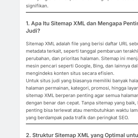
signifikan.
1. Apa Itu Sitemap XML dan Mengapa Penti
Judi?
Sitemap XML adalah file yang berisi daftar URL seb
metadata terkait, seperti tanggal pembaruan terakhi
perubahan, dan prioritas halaman. Sitemap ini men
mesin pencari seperti Google, Bing, dan lainnya d
mengindeks konten situs secara efisien.
Untuk situs judi yang biasanya memiliki banyak ha
halaman permainan, kategori, promosi, hingga lay
sitemap XML berperan penting agar semua halaman
dengan benar dan cepat. Tanpa sitemap yang baik,
penting bisa terlewat atau membutuhkan waktu lama
yang berdampak pada trafik dan peringkat SEO.
2. Struktur Sitemap XML yang Optimal untu