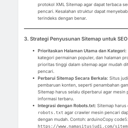
protokol XML Sitemap agar dapat terbaca s
pencari. Kesalahan struktur dapat menyebab
terindeks dengan benar.
3. Strategi Penyusunan Sitemap untuk SEO 
Prioritaskan Halaman Utama dan Kategori:
kategori permainan populer, dan halaman pr
prioritas tinggi dalam sitemap agar mudah d
pencari.
Perbarui Sitemap Secara Berkala:
Situs jud
pembaruan konten, seperti penambahan gam
Sitemap harus selalu diperbarui agar mesin
informasi terbaru.
Integrasi dengan Robots.txt:
Sitemap harus d
agar crawler mesin pencari d
robots.txt
dengan mudah. Contoh: arduinoCopy code
S
https://www.namasitusjudi.com/sitem