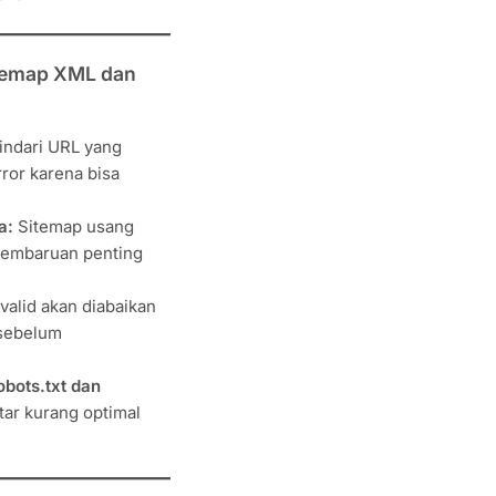
temap XML dan
ndari URL yang
rror karena bisa
a:
Sitemap usang
pembaruan penting
valid akan diabaikan
 sebelum
bots.txt dan
tar kurang optimal