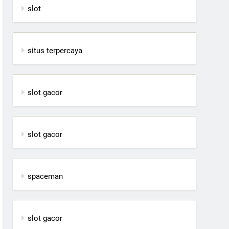
slot
situs terpercaya
slot gacor
slot gacor
spaceman
slot gacor