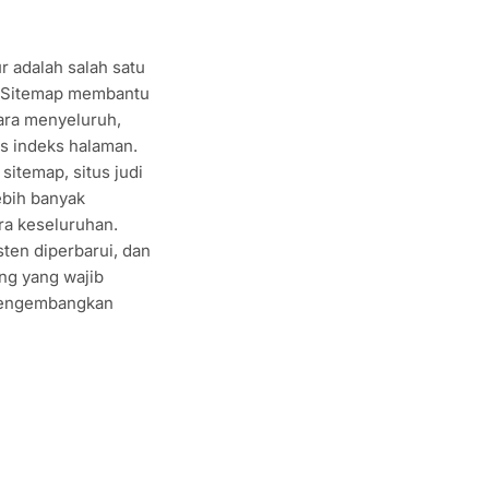
 adalah salah satu
i. Sitemap membantu
ara menyeluruh,
s indeks halaman.
itemap, situs judi
ebih banyak
ra keseluruhan.
ten diperbarui, dan
ing yang wajib
 mengembangkan