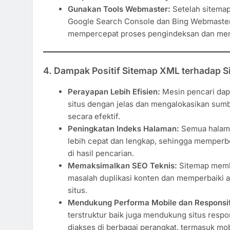
Gunakan Tools Webmaster:
Setelah sitemap 
Google Search Console dan Bing Webmaster
mempercepat proses pengindeksan dan mem
4. Dampak Positif Sitemap XML terhadap Si
Perayapan Lebih Efisien:
Mesin pencari dap
situs dengan jelas dan mengalokasikan sum
secara efektif.
Peningkatan Indeks Halaman:
Semua halama
lebih cepat dan lengkap, sehingga memperb
di hasil pencarian.
Memaksimalkan SEO Teknis:
Sitemap memb
masalah duplikasi konten dan memperbaiki ar
situs.
Mendukung Performa Mobile dan Responsif
terstruktur baik juga mendukung situs respo
diakses di berbagai perangkat, termasuk mob