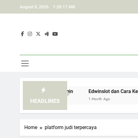
Skip
August 8, 2026
1:28:18 AM
to
content
The
Temukan P
aman TIARA4D Login
Edwinslot dan Cara Kerja Sistem 
1 Month Ago
HEADLINES
Home
platform judi terpercaya