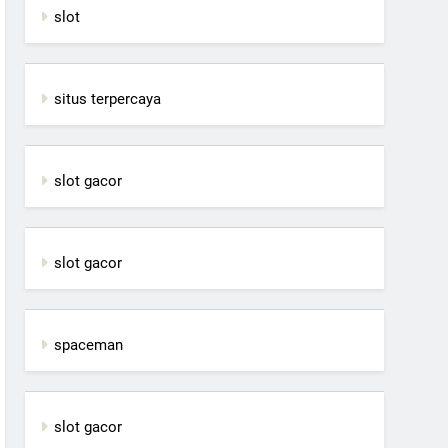
slot
situs terpercaya
slot gacor
slot gacor
spaceman
slot gacor