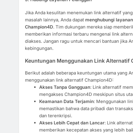
Jika Anda kesulitan menemukan link alternatif yan
masalah lainnya, Anda dapat
menghubungi layanan
Champion4D
. Tim dukungan mereka siap memberi
memberikan informasi terbaru mengenai link altern
diakses. Jangan ragu untuk mencari bantuan jika 
kebingungan.
Keuntungan Menggunakan Link Alternati
Berikut adalah beberapa keuntungan utama yang A
menggunakan link alternatif Champion4D:
Akses Tanpa Gangguan
: Link alternatif m
mengakses Champion4D meskipun situs utam
Keamanan Data Terjamin
: Menggunakan link
memastikan bahwa data pribadi dan transaks
dan terenkripsi.
Akses Lebih Cepat dan Lancar
: Link alternat
memberikan kecepatan akses yang lebih baik