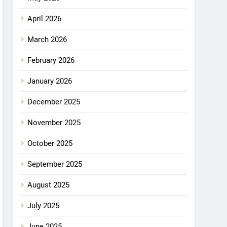
April 2026
March 2026
February 2026
January 2026
December 2025
November 2025
October 2025
September 2025
August 2025
July 2025
June 2025