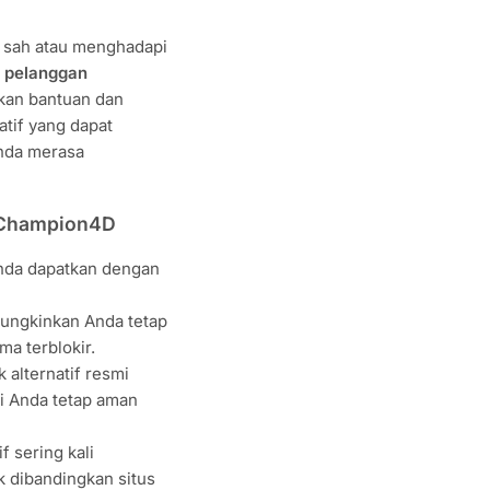
g sah atau menghadapi
 pelanggan
kan bantuan dan
atif yang dapat
Anda merasa
f Champion4D
nda dapatkan dengan
emungkinkan Anda tetap
a terblokir.
 alternatif resmi
i Anda tetap aman
if sering kali
 dibandingkan situs