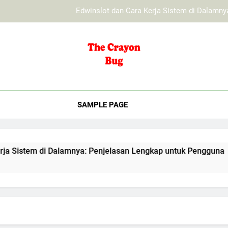
Edwinslot dan Cara Kerja Sistem di Dalamny
EDWINSLOT Login dan Keamanan Dat
Login Edwinslot dengan Tampilan Sederhana dan
 Crayon Bug
Mengenal Sistem K
roduk Kreatif Dan Edukatif Untuk Anak-Anak Di The Crayon 
Edwinslot dan Cara Kerja Sistem di Dalamny
SAMPLE PAGE
EDWINSLOT Login dan Keamanan Dat
Login Edwinslot dengan Tampilan Sederhana dan
di Dalamnya: Penjelasan Lengkap untuk Pengguna
EDWINS
1 Month