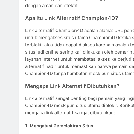
dengan aman dan efektif.
Apa Itu Link Alternatif Champion4D?
Link alternatif Champion4D adalah alamat URL pen
untuk mengakses situs utama Champion4D ketika si
terblokir atau tidak dapat diakses karena masalah t
situs judi online sering kali dilakukan oleh pemerin
layanan internet untuk membatasi akses ke perjudia
alternatif hadir untuk memastikan bahwa pemain d
Champion4D tanpa hambatan meskipun situs utama 
Mengapa Link Alternatif Dibutuhkan?
Link alternatif sangat penting bagi pemain yang in
Champion4D meskipun situs utama diblokir. Berikut
mengapa link alternatif sangat dibutuhkan:
1.
Mengatasi Pemblokiran Situs