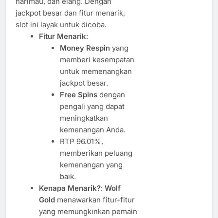
harimau, dan elang. Dengan
jackpot besar dan fitur menarik,
slot ini layak untuk dicoba.
Fitur Menarik
:
Money Respin
yang
memberi kesempatan
untuk memenangkan
jackpot besar.
Free Spins
dengan
pengali yang dapat
meningkatkan
kemenangan Anda.
RTP 96.01%,
memberikan peluang
kemenangan yang
baik.
Kenapa Menarik?
:
Wolf
Gold
menawarkan fitur-fitur
yang memungkinkan pemain