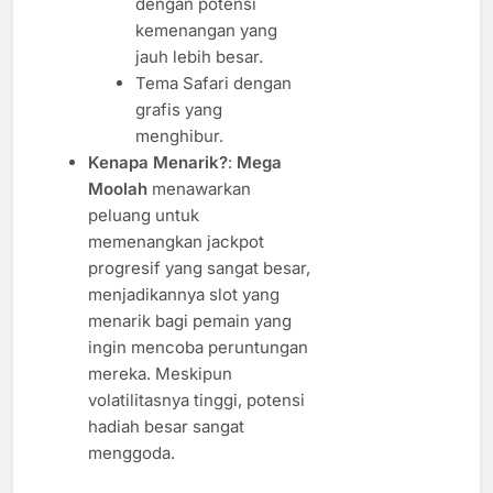
dengan potensi
kemenangan yang
jauh lebih besar.
Tema Safari dengan
grafis yang
menghibur.
Kenapa Menarik?
:
Mega
Moolah
menawarkan
peluang untuk
memenangkan jackpot
progresif yang sangat besar,
menjadikannya slot yang
menarik bagi pemain yang
ingin mencoba peruntungan
mereka. Meskipun
volatilitasnya tinggi, potensi
hadiah besar sangat
menggoda.