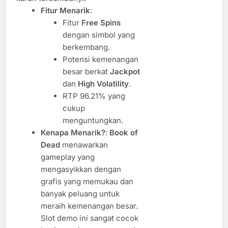
Fitur Menarik
:
Fitur
Free Spins
dengan simbol yang
berkembang.
Potensi kemenangan
besar berkat
Jackpot
dan
High Volatility
.
RTP 96.21% yang
cukup
menguntungkan.
Kenapa Menarik?
:
Book of
Dead
menawarkan
gameplay yang
mengasyikkan dengan
grafis yang memukau dan
banyak peluang untuk
meraih kemenangan besar.
Slot demo ini sangat cocok