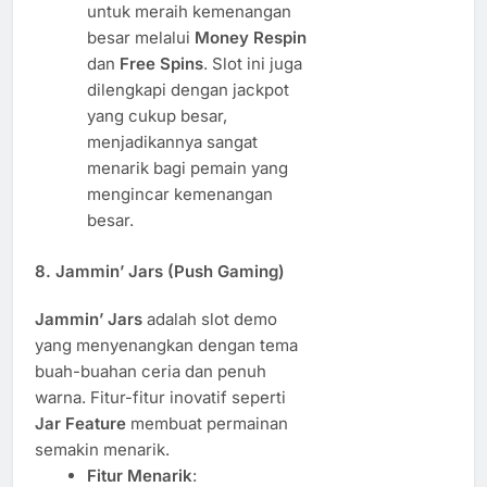
untuk meraih kemenangan
besar melalui
Money Respin
dan
Free Spins
. Slot ini juga
dilengkapi dengan jackpot
yang cukup besar,
menjadikannya sangat
menarik bagi pemain yang
mengincar kemenangan
besar.
8.
Jammin’ Jars (Push Gaming)
Jammin’ Jars
adalah slot demo
yang menyenangkan dengan tema
buah-buahan ceria dan penuh
warna. Fitur-fitur inovatif seperti
Jar Feature
membuat permainan
semakin menarik.
Fitur Menarik
: