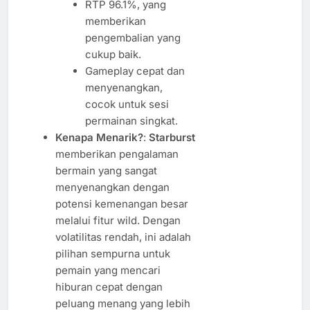
RTP 96.1%, yang
memberikan
pengembalian yang
cukup baik.
Gameplay cepat dan
menyenangkan,
cocok untuk sesi
permainan singkat.
Kenapa Menarik?
:
Starburst
memberikan pengalaman
bermain yang sangat
menyenangkan dengan
potensi kemenangan besar
melalui fitur wild. Dengan
volatilitas rendah, ini adalah
pilihan sempurna untuk
pemain yang mencari
hiburan cepat dengan
peluang menang yang lebih