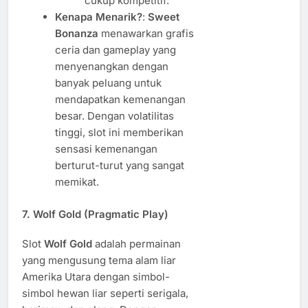
cukup kompetitif.
Kenapa Menarik?
:
Sweet
Bonanza
menawarkan grafis
ceria dan gameplay yang
menyenangkan dengan
banyak peluang untuk
mendapatkan kemenangan
besar. Dengan volatilitas
tinggi, slot ini memberikan
sensasi kemenangan
berturut-turut yang sangat
memikat.
7.
Wolf Gold (Pragmatic Play)
Slot
Wolf Gold
adalah permainan
yang mengusung tema alam liar
Amerika Utara dengan simbol-
simbol hewan liar seperti serigala,