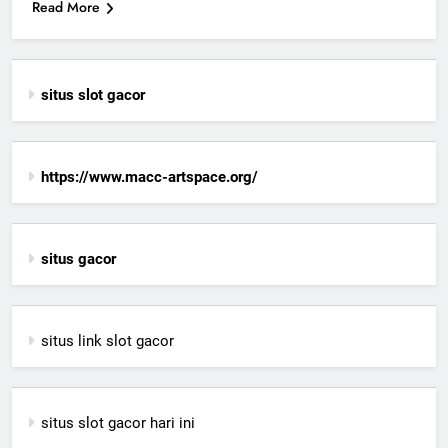
Read More
situs slot gacor
https://www.macc-artspace.org/
situs gacor
situs link slot gacor
situs slot gacor hari ini