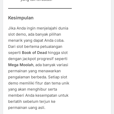
Kesimpulan
Jika Anda ingin menjelajahi dunia
slot demo, ada banyak pilihan
menarik yang dapat Anda coba.
Dari slot bertema petualangan
seperti
Book of Dead
hingga slot
dengan jackpot progresif seperti
Mega Moolah
, ada banyak variasi
permainan yang menawarkan
pengalaman berbeda. Setiap slot
demo memiliki fitur dan tema unik
yang akan menghibur serta
memberi Anda kesempatan untuk
berlatih sebelum terjun ke
permainan uang asli.