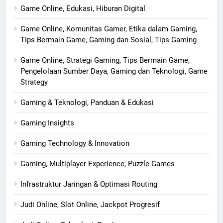
Game Online, Edukasi, Hiburan Digital
Game Online, Komunitas Gamer, Etika dalam Gaming,
Tips Bermain Game, Gaming dan Sosial, Tips Gaming
Game Online, Strategi Gaming, Tips Bermain Game,
Pengelolaan Sumber Daya, Gaming dan Teknologi, Game
Strategy
Gaming & Teknologi, Panduan & Edukasi
Gaming Insights
Gaming Technology & Innovation
Gaming, Multiplayer Experience, Puzzle Games
Infrastruktur Jaringan & Optimasi Routing
Judi Online, Slot Online, Jackpot Progresif