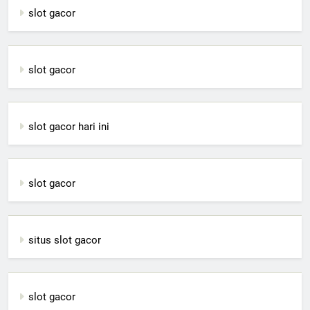
slot gacor
slot gacor
slot gacor hari ini
slot gacor
situs slot gacor
slot gacor