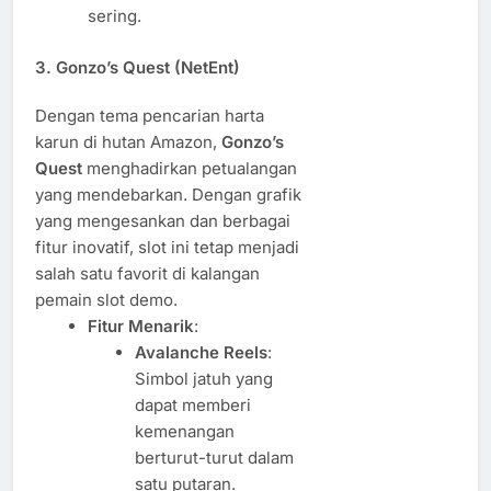
sering.
3.
Gonzo’s Quest (NetEnt)
Dengan tema pencarian harta
karun di hutan Amazon,
Gonzo’s
Quest
menghadirkan petualangan
yang mendebarkan. Dengan grafik
yang mengesankan dan berbagai
fitur inovatif, slot ini tetap menjadi
salah satu favorit di kalangan
pemain slot demo.
Fitur Menarik
:
Avalanche Reels
:
Simbol jatuh yang
dapat memberi
kemenangan
berturut-turut dalam
satu putaran.