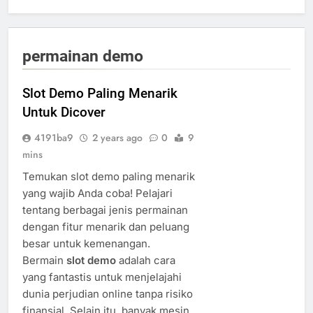
permainan demo
Slot Demo Paling Menarik
Untuk Dicover
4191ba9
2 years ago
0
9
mins
Temukan slot demo paling menarik
yang wajib Anda coba! Pelajari
tentang berbagai jenis permainan
dengan fitur menarik dan peluang
besar untuk kemenangan.
Bermain
slot demo
adalah cara
yang fantastis untuk menjelajahi
dunia perjudian online tanpa risiko
finansial. Selain itu, banyak mesin