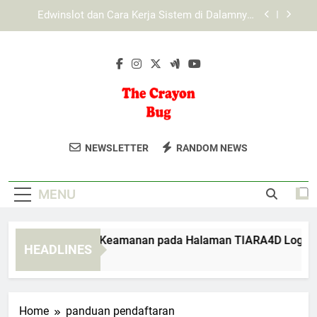
Skip
EDWINSLOT Login dan Keamanan Data sebagai
to
Prioritas Pengguna Digital
content
Login Edwinslot dengan Tampilan Sederhana dan
Mudah Dipahami untuk Pengguna Baru
Mengenal Sistem Keamanan pada Halaman
TIARA4D Login
Edwinslot dan Cara Kerja Sistem di Dalamnya:
Penjelasan Lengkap untuk Pengguna
The Crayon Bug
Temukan Produk Kreatif Dan Edukatif
EDWINSLOT Login dan Keamanan Data sebagai
NEWSLETTER
RANDOM NEWS
Prioritas Pengguna Digital
Untuk Anak-Anak Di The Crayon Bug.
Login Edwinslot dengan Tampilan Sederhana dan
Mainan Dan Perlengkapan Untuk
Mudah Dipahami untuk Pengguna Baru
MENU
Tumbuh Kembang Anak.
ngenal Sistem Keamanan pada Halaman TIARA4D Login
HEADLINES
eeks Ago
Home
panduan pendaftaran