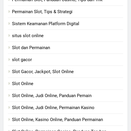
Permainan Slot, Tips & Strategi
Sistem Keamanan Platform Digital
situs slot online
Slot dan Permainan
slot gacor
Slot Gacor, Jackpot, Slot Online
Slot Online
Slot Online, Judi Online, Panduan Pemain
Slot Online, Judi Online, Permainan Kasino
Slot Online, Kasino Online, Panduan Permainan