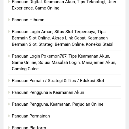
Panduan Digital, Keamanan Akun, Tips Teknologi, User
Experience, Game Online
Panduan Hiburan
Panduan Login Aman, Situs Slot Terpercaya, Tips
Bermain Slot Online, Akses Link Cepat, Keamanan
Bermain Slot, Strategi Bermain Online, Koneksi Stabil
Panduan Login Pokemon787, Tips Keamanan Akun,
Game Online, Solusi Masalah Login, Manajemen Akun,
Gaming Guide
Panduan Pemain / Strategi & Tips / Edukasi Slot
Panduan Pengguna & Keamanan Akun
Panduan Pengguna, Keamanan, Perjudian Online
Panduan Permainan
Panduan Platform