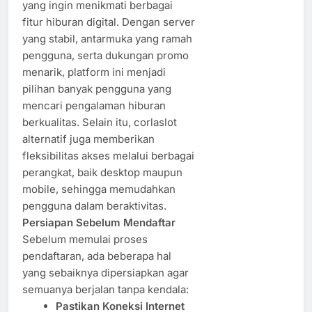
yang ingin menikmati berbagai
fitur hiburan digital. Dengan server
yang stabil, antarmuka yang ramah
pengguna, serta dukungan promo
menarik, platform ini menjadi
pilihan banyak pengguna yang
mencari pengalaman hiburan
berkualitas. Selain itu, corlaslot
alternatif juga memberikan
fleksibilitas akses melalui berbagai
perangkat, baik desktop maupun
mobile, sehingga memudahkan
pengguna dalam beraktivitas.
Persiapan Sebelum Mendaftar
Sebelum memulai proses
pendaftaran, ada beberapa hal
yang sebaiknya dipersiapkan agar
semuanya berjalan tanpa kendala:
Pastikan Koneksi Internet