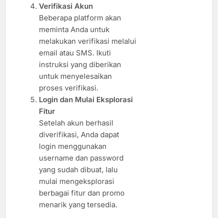
Verifikasi Akun
Beberapa platform akan
meminta Anda untuk
melakukan verifikasi melalui
email atau SMS. Ikuti
instruksi yang diberikan
untuk menyelesaikan
proses verifikasi.
Login dan Mulai Eksplorasi
Fitur
Setelah akun berhasil
diverifikasi, Anda dapat
login menggunakan
username dan password
yang sudah dibuat, lalu
mulai mengeksplorasi
berbagai fitur dan promo
menarik yang tersedia.