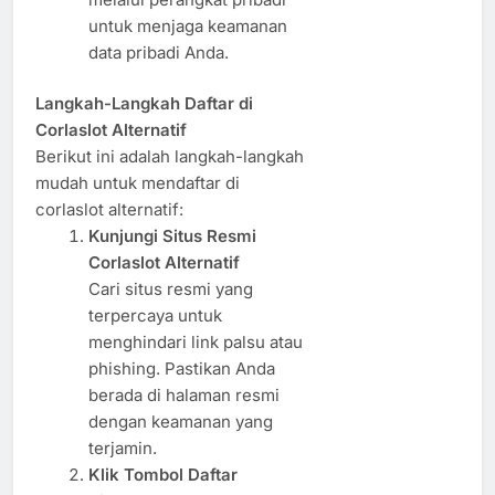
untuk menjaga keamanan
data pribadi Anda.
Langkah-Langkah Daftar di
Corlaslot Alternatif
Berikut ini adalah langkah-langkah
mudah untuk mendaftar di
corlaslot alternatif:
Kunjungi Situs Resmi
Corlaslot Alternatif
Cari situs resmi yang
terpercaya untuk
menghindari link palsu atau
phishing. Pastikan Anda
berada di halaman resmi
dengan keamanan yang
terjamin.
Klik Tombol Daftar