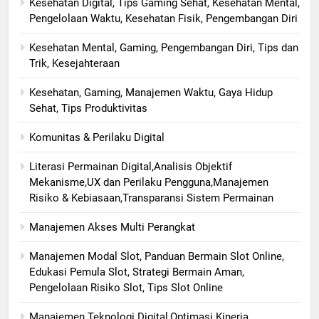
Kesehatan Digital, Tips Gaming Sehat, Kesehatan Mental,
Pengelolaan Waktu, Kesehatan Fisik, Pengembangan Diri
Kesehatan Mental, Gaming, Pengembangan Diri, Tips dan
Trik, Kesejahteraan
Kesehatan, Gaming, Manajemen Waktu, Gaya Hidup
Sehat, Tips Produktivitas
Komunitas & Perilaku Digital
Literasi Permainan Digital,Analisis Objektif
Mekanisme,UX dan Perilaku Pengguna,Manajemen
Risiko & Kebiasaan,Transparansi Sistem Permainan
Manajemen Akses Multi Perangkat
Manajemen Modal Slot, Panduan Bermain Slot Online,
Edukasi Pemula Slot, Strategi Bermain Aman,
Pengelolaan Risiko Slot, Tips Slot Online
Manajemen Teknologi Digital,Optimasi Kinerja