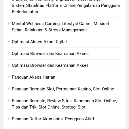
Sistem,Stabilitas Platform Online,Pengalaman Pengguna
Berkelanjutan
Mental Wellness Gaming, Lifestyle Gamer, Mindset
Sehat, Relaksasi & Stress Management
Optimasi Akses Akun Digital
Optimasi Browser dan Keamanan Akses
Optimasi Browser dan Keamanan Akses
Panduan Akses Harian
Panduan Bermain Slot, Permainan Kasino, Slot Online
Panduan Bermain, Review Situs, Keamanan Slot Online,
Tips dan Trik, Slot Online, Strategi Slot
Panduan Daftar Akun untuk Pengguna Aktif