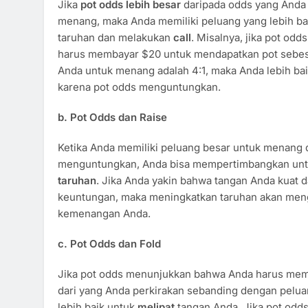
Jika
pot odds lebih besar
daripada odds yang Anda
menang, maka Anda memiliki peluang yang lebih ba
taruhan dan melakukan
call
. Misalnya, jika pot od
harus membayar $20 untuk mendapatkan pot sebes
Anda untuk menang adalah 4:1, maka Anda lebih bai
karena pot odds menguntungkan.
b. Pot Odds dan Raise
Ketika Anda memiliki peluang besar untuk menang 
menguntungkan, Anda bisa mempertimbangkan un
taruhan
. Jika Anda yakin bahwa tangan Anda kuat 
keuntungan, maka meningkatkan taruhan akan men
kemenangan Anda.
c. Pot Odds dan Fold
Jika pot odds menunjukkan bahwa Anda harus mem
dari yang Anda perkirakan sebanding dengan pelu
lebih baik untuk
melipat
tangan Anda. Jika pot odds