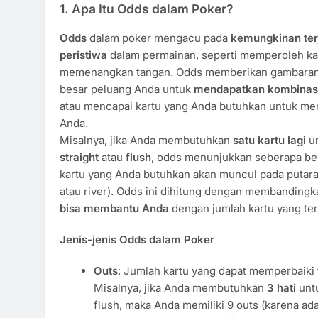
1. Apa Itu Odds dalam Poker?
Odds
dalam poker mengacu pada
kemungkinan ter
peristiwa
dalam permainan, seperti memperoleh kar
memenangkan tangan. Odds memberikan gambaran
besar peluang Anda untuk
mendapatkan kombinasi
atau mencapai kartu yang Anda butuhkan untuk me
Anda.
Misalnya, jika Anda membutuhkan
satu kartu lagi
un
straight
atau
flush
, odds menunjukkan seberapa b
kartu yang Anda butuhkan akan muncul pada putaran
atau river). Odds ini dihitung dengan membanding
bisa membantu Anda
dengan jumlah kartu yang ters
Jenis-jenis Odds dalam Poker
Outs
: Jumlah kartu yang dapat memperbaiki
Misalnya, jika Anda membutuhkan
3 hati
unt
flush, maka Anda memiliki 9 outs (karena ada