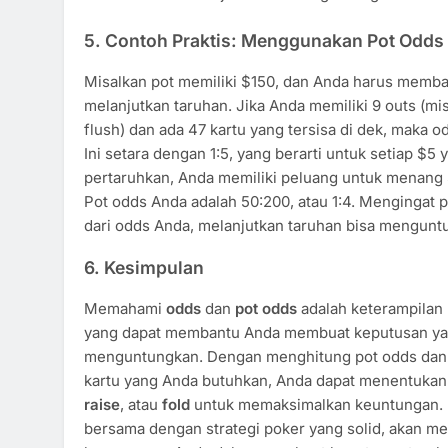
5. Contoh Praktis: Menggunakan Pot Odds
Misalkan pot memiliki $150, dan Anda harus memb
melanjutkan taruhan. Jika Anda memiliki 9 outs (m
flush) dan ada 47 kartu yang tersisa di dek, maka o
Ini setara dengan 1:5, yang berarti untuk setiap $5
pertaruhkan, Anda memiliki peluang untuk menang 
Pot odds Anda adalah 50:200, atau 1:4. Mengingat p
dari odds Anda, melanjutkan taruhan bisa mengunt
6. Kesimpulan
Memahami
odds
dan
pot odds
adalah keterampilan
yang dapat membantu Anda membuat keputusan yan
menguntungkan. Dengan menghitung pot odds dan
kartu yang Anda butuhkan, Anda dapat menentuka
raise
, atau
fold
untuk memaksimalkan keuntungan. K
bersama dengan strategi poker yang solid, akan m