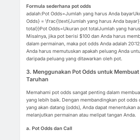
Formula sederhana pot odds
adalah:Pot Odds=Jumlah yang harus Anda bayarUkur
Odds} = \frac{\text{Jumlah yang harus Anda bayar}
total}}Pot Odds=Ukuran pot totalJumlah yang harus
Misalnya, jika pot berisi $100 dan Anda harus mem
dalam permainan, maka pot odds Anda adalah 20:120 a
Anda harus memutuskan apakah peluang Anda untu
daripada peluang yang ditawarkan oleh pot.
3. Menggunakan Pot Odds untuk Membuat
Taruhan
Memahami pot odds sangat penting dalam membuat
yang lebih baik. Dengan membandingkan pot odds 
yang akan datang (odds), Anda dapat menentukan 
melanjutkan permainan atau melipat tangan Anda.
a. Pot Odds dan Call