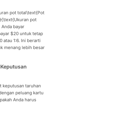
an pot total\text{Pot
}{\text{Ukuran pot
 Anda bayar​
bayar $20 untuk tetap
tau 1:6. Ini berarti
k menang lebih besar
 Keputusan
 keputusan taruhan
dengan peluang kartu
apakah Anda harus