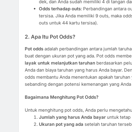
dek, dan Anda sudah memiliki 4 di tangan da
Odds terhadap outs
: Perbandingan antara ou
tersisa. Jika Anda memiliki 9 outs, maka od
outs untuk 44 kartu tersisa).
2. Apa Itu Pot Odds?
Pot odds
adalah perbandingan antara jumlah taruh
buat dengan ukuran pot yang ada. Pot odds membe
layak untuk melanjutkan taruhan
berdasarkan pel
Anda dan biaya taruhan yang harus Anda bayar. Deng
odds membantu Anda menentukan apakah taruhan 
sebanding dengan potensi kemenangan yang Anda 
Bagaimana Menghitung Pot Odds?
Untuk menghitung pot odds, Anda perlu mengetahui
Jumlah yang harus Anda bayar
untuk tetap
Ukuran pot yang ada
setelah taruhan terseb