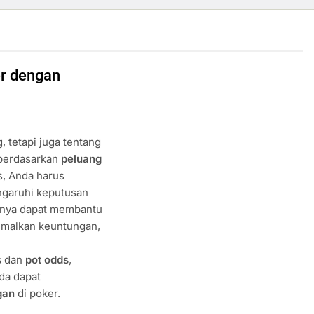
r dengan
 tetapi juga tentang
berdasarkan
peluang
s, Anda harus
garuhi keputusan
nya dapat membantu
imalkan keuntungan,
s
dan
pot odds
,
da dapat
gan
di poker.