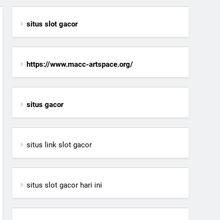
situs slot gacor
https://www.macc-artspace.org/
situs gacor
situs link slot gacor
situs slot gacor hari ini