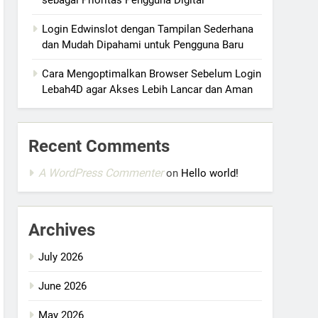
sebagai Prioritas Pengguna Digital
Login Edwinslot dengan Tampilan Sederhana
dan Mudah Dipahami untuk Pengguna Baru
Cara Mengoptimalkan Browser Sebelum Login
Lebah4D agar Akses Lebih Lancar dan Aman
Recent Comments
A WordPress Commenter
on
Hello world!
Archives
July 2026
June 2026
May 2026