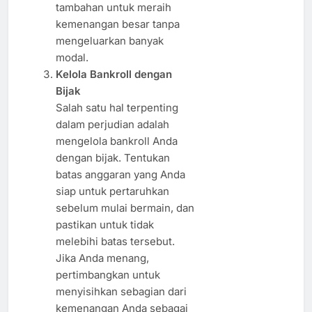
tambahan untuk meraih
kemenangan besar tanpa
mengeluarkan banyak
modal.
Kelola Bankroll dengan
Bijak
Salah satu hal terpenting
dalam perjudian adalah
mengelola bankroll Anda
dengan bijak. Tentukan
batas anggaran yang Anda
siap untuk pertaruhkan
sebelum mulai bermain, dan
pastikan untuk tidak
melebihi batas tersebut.
Jika Anda menang,
pertimbangkan untuk
menyisihkan sebagian dari
kemenangan Anda sebagai