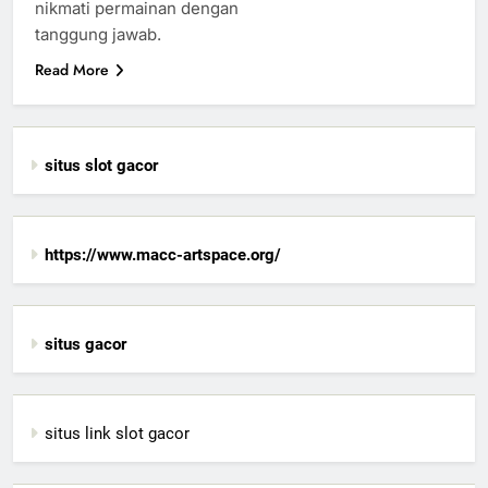
nikmati permainan dengan
tanggung jawab.
Read More
situs slot gacor
https://www.macc-artspace.org/
situs gacor
situs link slot gacor