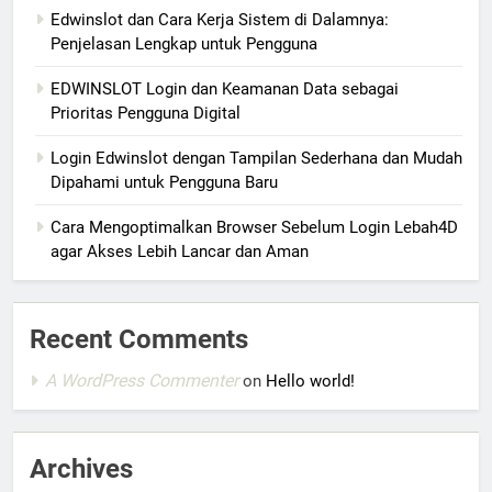
Edwinslot dan Cara Kerja Sistem di Dalamnya:
Penjelasan Lengkap untuk Pengguna
EDWINSLOT Login dan Keamanan Data sebagai
Prioritas Pengguna Digital
Login Edwinslot dengan Tampilan Sederhana dan Mudah
Dipahami untuk Pengguna Baru
Cara Mengoptimalkan Browser Sebelum Login Lebah4D
agar Akses Lebih Lancar dan Aman
Recent Comments
A WordPress Commenter
on
Hello world!
Archives