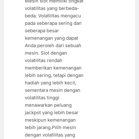
Mesin slot memiliki tingkat
volatilitas yang berbeda-
beda. Volatilitas mengacu
pada seberapa sering dan
seberapa besar
kemenangan yang dapat
Anda peroleh dari sebuah
mesin. Slot dengan
volatilitas rendah
memberikan kemenangan
lebih sering, tetapi dengan
hadiah yang lebih kecil,
sementara mesin dengan
volatilitas tinggi
menawarkan peluang
jackpot yang lebih besar
meskipun kemenangan
lebih jarang.Pilih mesin
dengan volatilitas yang