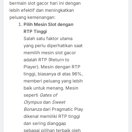
bermain slot gacor hari ini dengan
lebih efektif dan meningkatkan
peluang kemenangan:
Pilih Mesin Slot dengan
RTP Tinggi
Salah satu faktor utama
yang perlu diperhatikan saat
memilih mesin slot gacor
adalah RTP (Return to
Player). Mesin dengan RTP
tinggi, biasanya di atas 96%,
memberi peluang yang lebih
baik untuk menang. Mesin
seperti
Gates of
Olympus
dan
Sweet
Bonanza
dari Pragmatic Play
dikenal memiliki RTP tinggi
dan sering dianggap
sebagai pilihan terbaik oleh