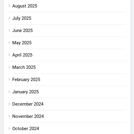
August 2025
July 2025
June 2025
May 2025
April 2025
March 2025
February 2025
January 2025
December 2024
November 2024
October 2024