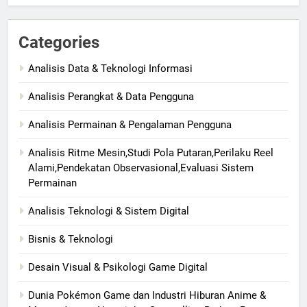
Categories
Analisis Data & Teknologi Informasi
Analisis Perangkat & Data Pengguna
Analisis Permainan & Pengalaman Pengguna
Analisis Ritme Mesin,Studi Pola Putaran,Perilaku Reel
Alami,Pendekatan Observasional,Evaluasi Sistem
Permainan
Analisis Teknologi & Sistem Digital
Bisnis & Teknologi
Desain Visual & Psikologi Game Digital
Dunia Pokémon Game dan Industri Hiburan Anime &