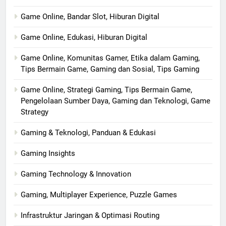
Game Online, Bandar Slot, Hiburan Digital
Game Online, Edukasi, Hiburan Digital
Game Online, Komunitas Gamer, Etika dalam Gaming,
Tips Bermain Game, Gaming dan Sosial, Tips Gaming
Game Online, Strategi Gaming, Tips Bermain Game,
Pengelolaan Sumber Daya, Gaming dan Teknologi, Game
Strategy
Gaming & Teknologi, Panduan & Edukasi
Gaming Insights
Gaming Technology & Innovation
Gaming, Multiplayer Experience, Puzzle Games
Infrastruktur Jaringan & Optimasi Routing