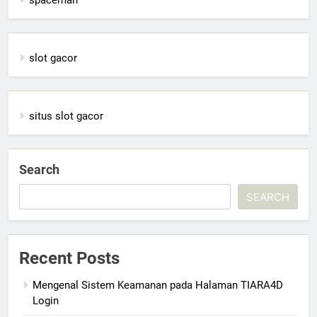
slot gacor
situs slot gacor
Search
SEARCH
Recent Posts
Mengenal Sistem Keamanan pada Halaman TIARA4D
Login