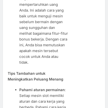
mempertaruhkan uang
Anda. Ini adalah cara yang
baik untuk menguji mesin
sebelum bermain dengan
uang sungguhan dan
melihat bagaimana fitur-fitur
bonus bekerja. Dengan cara
ini, Anda bisa memutuskan
apakah mesin tersebut
cocok untuk Anda atau
tidak.
Tips Tambahan untuk
Meningkatkan Peluang Menang
Pahami aturan permainan
:
Setiap mesin slot memiliki
aturan dan cara kerja yang
berbeda. Pahami cara kerja