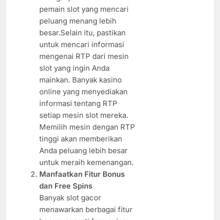
pemain slot yang mencari
peluang menang lebih
besar.Selain itu, pastikan
untuk mencari informasi
mengenai RTP dari mesin
slot yang ingin Anda
mainkan. Banyak kasino
online yang menyediakan
informasi tentang RTP
setiap mesin slot mereka.
Memilih mesin dengan RTP
tinggi akan memberikan
Anda peluang lebih besar
untuk meraih kemenangan.
Manfaatkan Fitur Bonus
dan Free Spins
Banyak slot gacor
menawarkan berbagai fitur