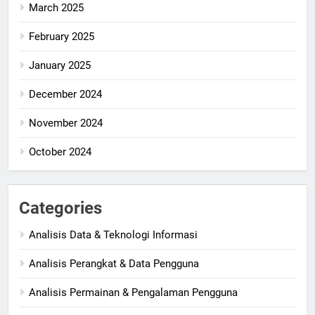
March 2025
February 2025
January 2025
December 2024
November 2024
October 2024
Categories
Analisis Data & Teknologi Informasi
Analisis Perangkat & Data Pengguna
Analisis Permainan & Pengalaman Pengguna