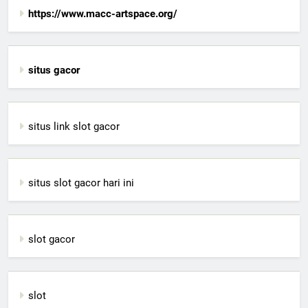
https://www.macc-artspace.org/
situs gacor
situs link slot gacor
situs slot gacor hari ini
slot gacor
slot