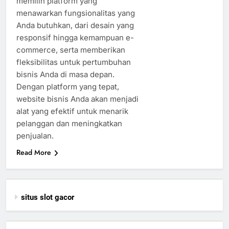
memilih platform yang
menawarkan fungsionalitas yang
Anda butuhkan, dari desain yang
responsif hingga kemampuan e-
commerce, serta memberikan
fleksibilitas untuk pertumbuhan
bisnis Anda di masa depan.
Dengan platform yang tepat,
website bisnis Anda akan menjadi
alat yang efektif untuk menarik
pelanggan dan meningkatkan
penjualan.
Read More
situs slot gacor