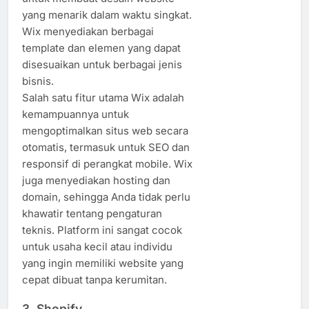
yang menarik dalam waktu singkat.
Wix menyediakan berbagai
template dan elemen yang dapat
disesuaikan untuk berbagai jenis
bisnis.
Salah satu fitur utama Wix adalah
kemampuannya untuk
mengoptimalkan situs web secara
otomatis, termasuk untuk SEO dan
responsif di perangkat mobile. Wix
juga menyediakan hosting dan
domain, sehingga Anda tidak perlu
khawatir tentang pengaturan
teknis. Platform ini sangat cocok
untuk usaha kecil atau individu
yang ingin memiliki website yang
cepat dibuat tanpa kerumitan.
3.
Shopify