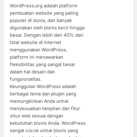
WordPress.org adalah platform
pembuatan website yang paling
populer di dunia, dan banyak
digunakan oleh bisnis kecil hingga
besar. Dengan lebih dari 40% dari
total website di internet
menggunakan WordPress,
platform ini menawarkan
fleksibilitas yang sangat besar
dalam hal desain dan
fungsionalitas.
Keunggulan WordPress adalah
berbagai tema dan plugin yang
memungkinkan Anda untuk
menyesuaikan tampilan dan fitur
situs web sesuai dengan
kebutuhan bisnis Anda. WordPress
sangat cocok untuk bisnis yang