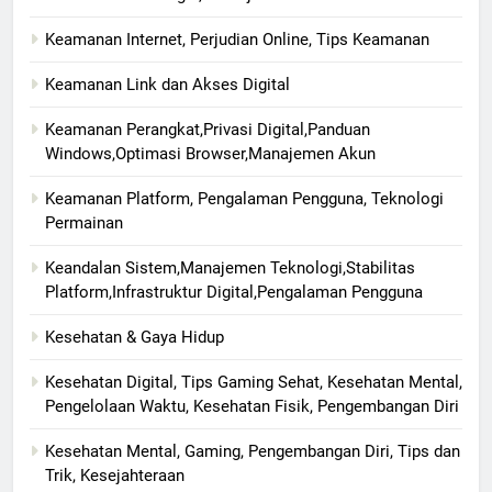
Keamanan Internet, Perjudian Online, Tips Keamanan
Keamanan Link dan Akses Digital
Keamanan Perangkat,Privasi Digital,Panduan
Windows,Optimasi Browser,Manajemen Akun
Keamanan Platform, Pengalaman Pengguna, Teknologi
Permainan
Keandalan Sistem,Manajemen Teknologi,Stabilitas
Platform,Infrastruktur Digital,Pengalaman Pengguna
Kesehatan & Gaya Hidup
Kesehatan Digital, Tips Gaming Sehat, Kesehatan Mental,
Pengelolaan Waktu, Kesehatan Fisik, Pengembangan Diri
Kesehatan Mental, Gaming, Pengembangan Diri, Tips dan
Trik, Kesejahteraan