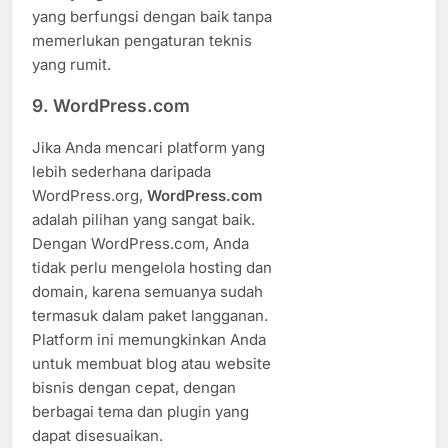
yang berfungsi dengan baik tanpa
memerlukan pengaturan teknis
yang rumit.
9.
WordPress.com
Jika Anda mencari platform yang
lebih sederhana daripada
WordPress.org,
WordPress.com
adalah pilihan yang sangat baik.
Dengan WordPress.com, Anda
tidak perlu mengelola hosting dan
domain, karena semuanya sudah
termasuk dalam paket langganan.
Platform ini memungkinkan Anda
untuk membuat blog atau website
bisnis dengan cepat, dengan
berbagai tema dan plugin yang
dapat disesuaikan.