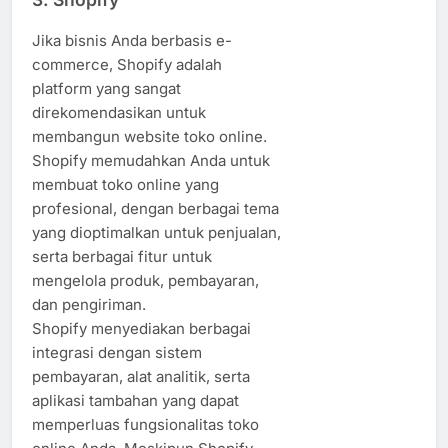
Jika bisnis Anda berbasis e-
commerce, Shopify adalah
platform yang sangat
direkomendasikan untuk
membangun website toko online.
Shopify memudahkan Anda untuk
membuat toko online yang
profesional, dengan berbagai tema
yang dioptimalkan untuk penjualan,
serta berbagai fitur untuk
mengelola produk, pembayaran,
dan pengiriman.
Shopify menyediakan berbagai
integrasi dengan sistem
pembayaran, alat analitik, serta
aplikasi tambahan yang dapat
memperluas fungsionalitas toko