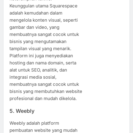
Keunggulan utama Squarespace
adalah kemudahan dalam
mengelola konten visual, seperti
gambar dan video, yang
membuatnya sangat cocok untuk
bisnis yang mengutamakan
tampilan visual yang menarik.
Platform ini juga menyediakan
hosting dan nama domain, serta
alat untuk SEO, analitik, dan
integrasi media sosial,
membuatnya sangat cocok untuk
bisnis yang membutuhkan website
profesional dan mudah dikelola.
5.
Weebly
Weebly adalah platform
pembuatan website yang mudah