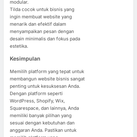
modular.
Tilda cocok untuk bisnis yang
ingin membuat website yang
menarik dan efektif dalam
menyampaikan pesan dengan
desain minimalis dan fokus pada
estetika.
Kesimpulan
Memilih platform yang tepat untuk
membangun website bisnis sangat
penting untuk kesuksesan Anda.
Dengan platform seperti
WordPress, Shopify, Wix,
Squarespace, dan lainnya, Anda
memiliki banyak pilihan yang
sesuai dengan kebutuhan dan
anggaran Anda. Pastikan untuk