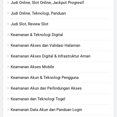
Judi Online, Slot Online, Jackpot Progresif
Judi Online, Teknologi, Panduan
Judi Slot, Review Slot
Keamanan & Teknologi Digital
Keamanan Akses dan Validasi Halaman
Keamanan Akses Digital & Infrastruktur Aman
Keamanan Akses Mobile
Keamanan Akun & Teknologi Pengguna
Keamanan Akun dan Perlindungan Akses
Keamanan dan Teknologi Togel
Keamanan Data Akun dan Panduan Login