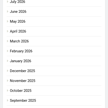
July 2026
June 2026
May 2026
April 2026
March 2026
February 2026
January 2026
December 2025
November 2025
October 2025
September 2025