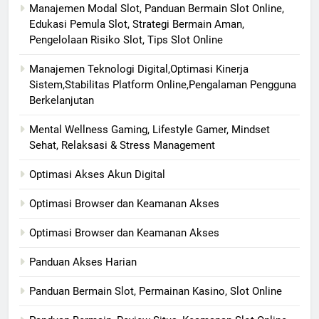
Manajemen Modal Slot, Panduan Bermain Slot Online,
Edukasi Pemula Slot, Strategi Bermain Aman,
Pengelolaan Risiko Slot, Tips Slot Online
Manajemen Teknologi Digital,Optimasi Kinerja
Sistem,Stabilitas Platform Online,Pengalaman Pengguna
Berkelanjutan
Mental Wellness Gaming, Lifestyle Gamer, Mindset
Sehat, Relaksasi & Stress Management
Optimasi Akses Akun Digital
Optimasi Browser dan Keamanan Akses
Optimasi Browser dan Keamanan Akses
Panduan Akses Harian
Panduan Bermain Slot, Permainan Kasino, Slot Online