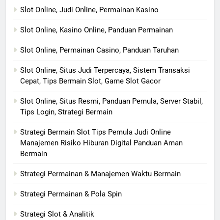
Slot Online, Judi Online, Permainan Kasino
Slot Online, Kasino Online, Panduan Permainan
Slot Online, Permainan Casino, Panduan Taruhan
Slot Online, Situs Judi Terpercaya, Sistem Transaksi
Cepat, Tips Bermain Slot, Game Slot Gacor
Slot Online, Situs Resmi, Panduan Pemula, Server Stabil,
Tips Login, Strategi Bermain
Strategi Bermain Slot Tips Pemula Judi Online
Manajemen Risiko Hiburan Digital Panduan Aman
Bermain
Strategi Permainan & Manajemen Waktu Bermain
Strategi Permainan & Pola Spin
Strategi Slot & Analitik