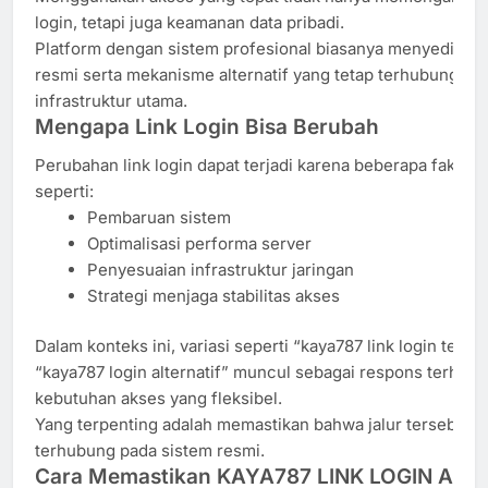
login, tetapi juga keamanan data pribadi.
Platform dengan sistem profesional biasanya menyediakan 
resmi serta mekanisme alternatif yang tetap terhubung ke
infrastruktur utama.
Mengapa Link Login Bisa Berubah
Perubahan link login dapat terjadi karena beberapa faktor t
seperti:
Pembaruan sistem
Optimalisasi performa server
Penyesuaian infrastruktur jaringan
Strategi menjaga stabilitas akses
Dalam konteks ini, variasi seperti “kaya787 link login terba
“kaya787 login alternatif” muncul sebagai respons terhada
kebutuhan akses yang fleksibel.
Yang terpenting adalah memastikan bahwa jalur tersebut t
terhubung pada sistem resmi.
Cara Memastikan KAYA787 LINK LOGIN Ama