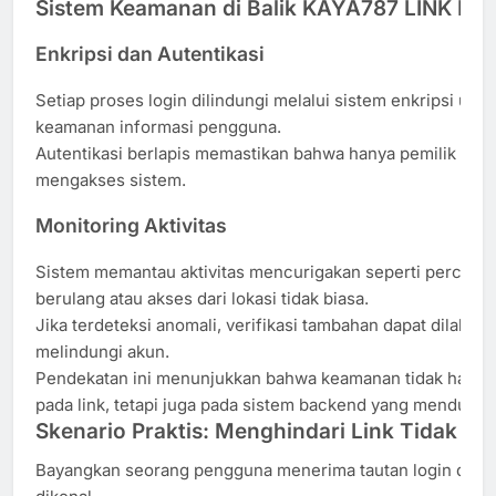
Sistem Keamanan di Balik KAYA787 LINK LO
Enkripsi dan Autentikasi
Setiap proses login dilindungi melalui sistem enkripsi unt
keamanan informasi pengguna.
Autentikasi berlapis memastikan bahwa hanya pemilik aku
mengakses sistem.
Monitoring Aktivitas
Sistem memantau aktivitas mencurigakan seperti percobaa
berulang atau akses dari lokasi tidak biasa.
Jika terdeteksi anomali, verifikasi tambahan dapat dilakuk
melindungi akun.
Pendekatan ini menunjukkan bahwa keamanan tidak hanya 
pada link, tetapi juga pada sistem backend yang menduku
Skenario Praktis: Menghindari Link Tidak Re
Bayangkan seorang pengguna menerima tautan login dari 