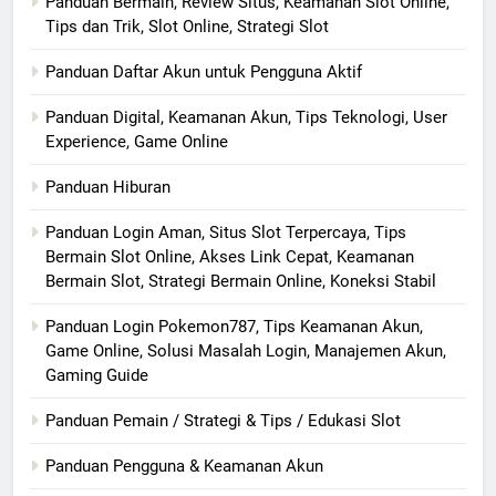
Panduan Bermain, Review Situs, Keamanan Slot Online,
Tips dan Trik, Slot Online, Strategi Slot
Panduan Daftar Akun untuk Pengguna Aktif
Panduan Digital, Keamanan Akun, Tips Teknologi, User
Experience, Game Online
Panduan Hiburan
Panduan Login Aman, Situs Slot Terpercaya, Tips
Bermain Slot Online, Akses Link Cepat, Keamanan
Bermain Slot, Strategi Bermain Online, Koneksi Stabil
Panduan Login Pokemon787, Tips Keamanan Akun,
Game Online, Solusi Masalah Login, Manajemen Akun,
Gaming Guide
Panduan Pemain / Strategi & Tips / Edukasi Slot
Panduan Pengguna & Keamanan Akun