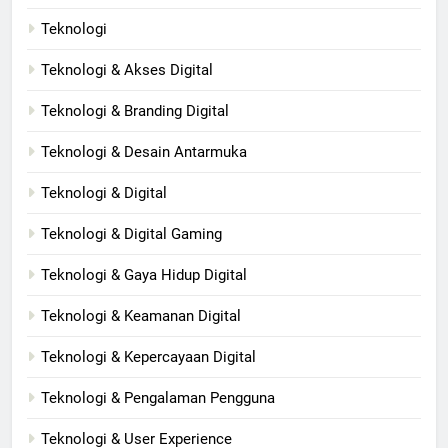
Teknologi
Teknologi & Akses Digital
Teknologi & Branding Digital
Teknologi & Desain Antarmuka
Teknologi & Digital
Teknologi & Digital Gaming
Teknologi & Gaya Hidup Digital
Teknologi & Keamanan Digital
Teknologi & Kepercayaan Digital
Teknologi & Pengalaman Pengguna
Teknologi & User Experience