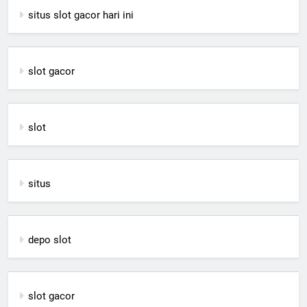
situs slot gacor hari ini
slot gacor
slot
situs
depo slot
slot gacor