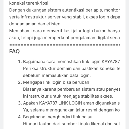
koneksi terenkripsi.
Dengan dukungan sistem autentikasi berlapis, monitoring r
serta infrastruktur server yang stabil, akses login dapat di
dengan aman dan efisien.
Memahami cara memverifikasi jalur login bukan hanya mel
akun, tetapi juga memperkuat pengalaman digital secara k
=========================================
FAQ
Bagaimana cara memastikan link login KAYA787 res
Periksa struktur domain dan pastikan koneksi terenk
sebelum memasukkan data login.
Mengapa link login bisa berubah
Biasanya karena pembaruan sistem atau penyesuai
infrastruktur untuk menjaga stabilitas akses.
Apakah KAYA787 LINK LOGIN aman digunakan setiap
Ya, selama menggunakan jalur resmi dengan koneks
Bagaimana menghindari link palsu
Hindari tautan dari sumber tidak dikenal dan selalu v