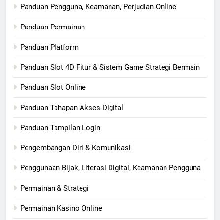
Panduan Pengguna, Keamanan, Perjudian Online
Panduan Permainan
Panduan Platform
Panduan Slot 4D Fitur & Sistem Game Strategi Bermain
Panduan Slot Online
Panduan Tahapan Akses Digital
Panduan Tampilan Login
Pengembangan Diri & Komunikasi
Penggunaan Bijak, Literasi Digital, Keamanan Pengguna
Permainan & Strategi
Permainan Kasino Online