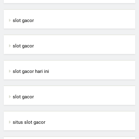
slot gacor
slot gacor
slot gacor hari ini
slot gacor
situs slot gacor