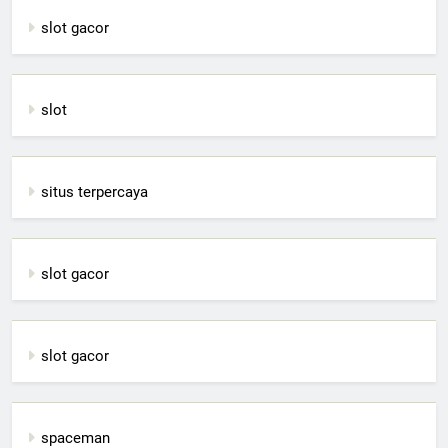
slot gacor
slot
situs terpercaya
slot gacor
slot gacor
spaceman