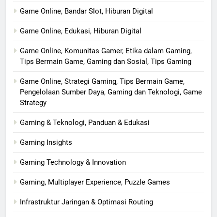
Game Online, Bandar Slot, Hiburan Digital
Game Online, Edukasi, Hiburan Digital
Game Online, Komunitas Gamer, Etika dalam Gaming,
Tips Bermain Game, Gaming dan Sosial, Tips Gaming
Game Online, Strategi Gaming, Tips Bermain Game,
Pengelolaan Sumber Daya, Gaming dan Teknologi, Game
Strategy
Gaming & Teknologi, Panduan & Edukasi
Gaming Insights
Gaming Technology & Innovation
Gaming, Multiplayer Experience, Puzzle Games
Infrastruktur Jaringan & Optimasi Routing