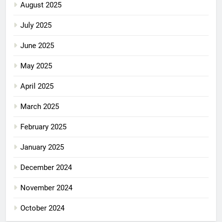
August 2025
July 2025
June 2025
May 2025
April 2025
March 2025
February 2025
January 2025
December 2024
November 2024
October 2024