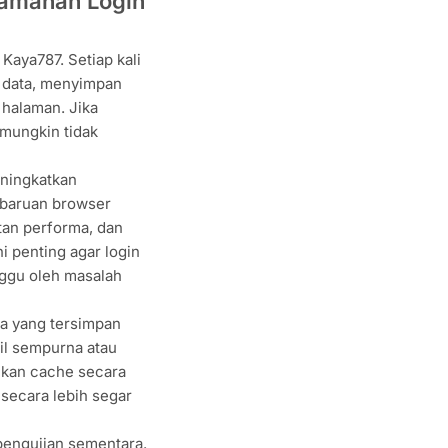
amanan Login
Kaya787. Setiap kali
data, menyimpan
halaman. Jika
 mungkin tidak
ningkatkan
mbaruan browser
an performa, dan
i penting agar login
anggu oleh masalah
ma yang tersimpan
pil sempurna atau
hkan cache secara
secara lebih segar
pengujian sementara.