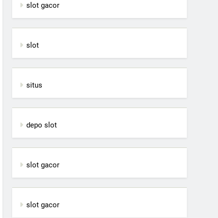
slot gacor
slot
situs
depo slot
slot gacor
slot gacor