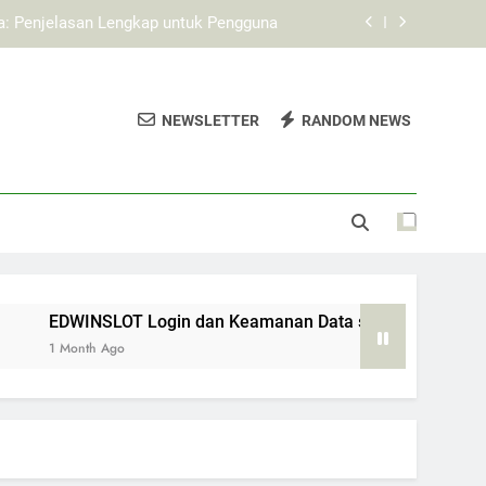
a: Penjelasan Lengkap untuk Pengguna
a sebagai Prioritas Pengguna Digital
 Mudah Dipahami untuk Pengguna Baru
NEWSLETTER
RANDOM NEWS
eamanan pada Halaman TIARA4D Login
Bug. Mainan Dan Perlengkapan Untuk Tumbuh Kembang Anak.
a: Penjelasan Lengkap untuk Pengguna
a sebagai Prioritas Pengguna Digital
 Mudah Dipahami untuk Pengguna Baru
WINSLOT Login dan Keamanan Data sebagai Prioritas Penggun
onth Ago