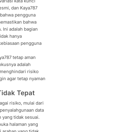
variasi kata kunci
resmi, dan Kaya787
n bahwa pengguna
n memastikan bahwa
 Ini adalah bagian
tidak hanya
 kebiasaan pengguna
aya787 tetap aman
Fokusnya adalah
enghindari risiko
gin agar tetap nyaman
Tidak Tepat
gai risiko, mulai dari
i penyalahgunaan data
yang tidak sesuai.
buka halaman yang
i arahan yang tidak