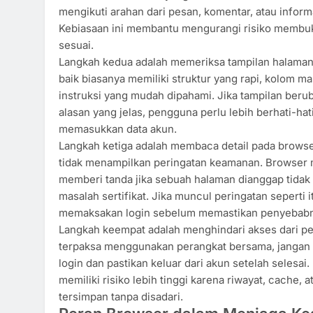
mengikuti arahan dari pesan, komentar, atau informa
Kebiasaan ini membantu mengurangi risiko membuk
sesuai.
Langkah kedua adalah memeriksa tampilan halaman
baik biasanya memiliki struktur yang rapi, kolom ma
instruksi yang mudah dipahami. Jika tampilan berub
alasan yang jelas, pengguna perlu lebih berhati-ha
memasukkan data akun.
Langkah ketiga adalah membaca detail pada browse
tidak menampilkan peringatan keamanan. Browser
memberi tanda jika sebuah halaman dianggap tidak
masalah sertifikat. Jika muncul peringatan seperti i
memaksakan login sebelum memastikan penyebabn
Langkah keempat adalah menghindari akses dari p
terpaksa menggunakan perangkat bersama, jangan
login dan pastikan keluar dari akun setelah selesa
memiliki risiko lebih tinggi karena riwayat, cache, a
tersimpan tanpa disadari.