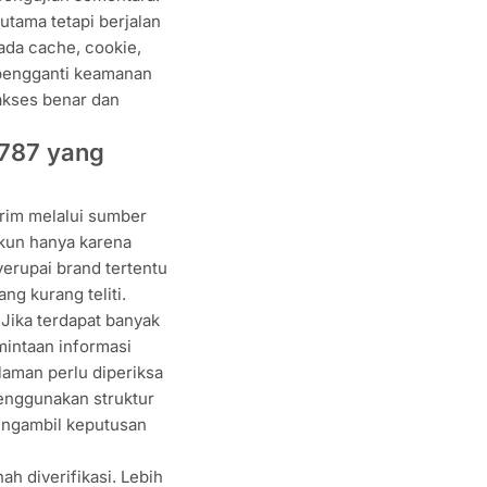
utama tetapi berjalan
ada cache, cookie,
 pengganti keamanan
akses benar dan
a787 yang
irim melalui sumber
kun hanya karena
yerupai brand tertentu
g kurang teliti.
Jika terdapat banyak
rmintaan informasi
alaman perlu diperiksa
enggunakan struktur
engambil keputusan
ah diverifikasi. Lebih