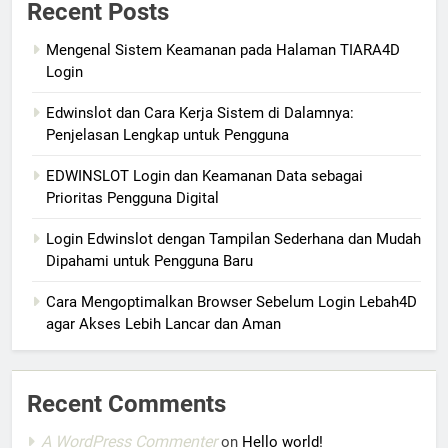
Recent Posts
Mengenal Sistem Keamanan pada Halaman TIARA4D
Login
Edwinslot dan Cara Kerja Sistem di Dalamnya:
Penjelasan Lengkap untuk Pengguna
EDWINSLOT Login dan Keamanan Data sebagai
Prioritas Pengguna Digital
Login Edwinslot dengan Tampilan Sederhana dan Mudah
Dipahami untuk Pengguna Baru
Cara Mengoptimalkan Browser Sebelum Login Lebah4D
agar Akses Lebih Lancar dan Aman
Recent Comments
A WordPress Commenter
on
Hello world!