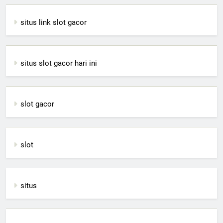
situs link slot gacor
situs slot gacor hari ini
slot gacor
slot
situs