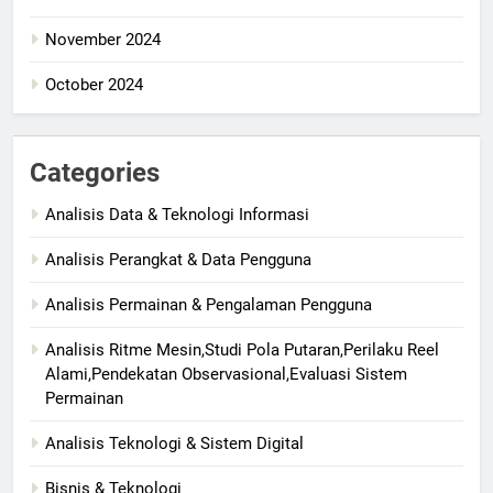
November 2024
October 2024
Categories
Analisis Data & Teknologi Informasi
Analisis Perangkat & Data Pengguna
Analisis Permainan & Pengalaman Pengguna
Analisis Ritme Mesin,Studi Pola Putaran,Perilaku Reel
Alami,Pendekatan Observasional,Evaluasi Sistem
Permainan
Analisis Teknologi & Sistem Digital
Bisnis & Teknologi