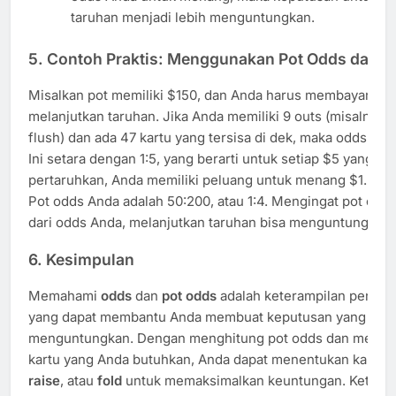
taruhan menjadi lebih menguntungkan.
5. Contoh Praktis: Menggunakan Pot Odds dala
Misalkan pot memiliki $150, dan Anda harus membayar $5
melanjutkan taruhan. Jika Anda memiliki 9 outs (misalnya
flush) dan ada 47 kartu yang tersisa di dek, maka odds And
Ini setara dengan 1:5, yang berarti untuk setiap $5 yang An
pertaruhkan, Anda memiliki peluang untuk menang $1.
Pot odds Anda adalah 50:200, atau 1:4. Mengingat pot odds
dari odds Anda, melanjutkan taruhan bisa menguntungkan.
6. Kesimpulan
Memahami
odds
dan
pot odds
adalah keterampilan pentin
yang dapat membantu Anda membuat keputusan yang lebi
menguntungkan. Dengan menghitung pot odds dan menget
kartu yang Anda butuhkan, Anda dapat menentukan kapan
raise
, atau
fold
untuk memaksimalkan keuntungan. Keteramp