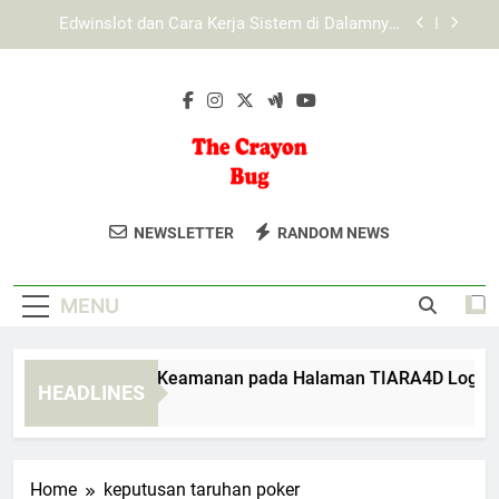
Skip
EDWINSLOT Login dan Keamanan Data sebagai
to
Prioritas Pengguna Digital
content
Login Edwinslot dengan Tampilan Sederhana dan
Mudah Dipahami untuk Pengguna Baru
Mengenal Sistem Keamanan pada Halaman
TIARA4D Login
Edwinslot dan Cara Kerja Sistem di Dalamnya:
Penjelasan Lengkap untuk Pengguna
The Crayon Bug
Temukan Produk Kreatif Dan Edukatif
EDWINSLOT Login dan Keamanan Data sebagai
NEWSLETTER
RANDOM NEWS
Prioritas Pengguna Digital
Untuk Anak-Anak Di The Crayon Bug.
Login Edwinslot dengan Tampilan Sederhana dan
Mainan Dan Perlengkapan Untuk
Mudah Dipahami untuk Pengguna Baru
MENU
Tumbuh Kembang Anak.
ngenal Sistem Keamanan pada Halaman TIARA4D Login
HEADLINES
Weeks Ago
Home
keputusan taruhan poker