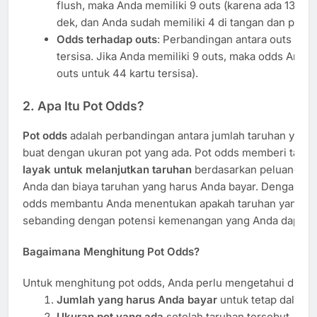
flush, maka Anda memiliki 9 outs (karena ada 13 hat
dek, dan Anda sudah memiliki 4 di tangan dan papan
Odds terhadap outs
: Perbandingan antara outs dan 
tersisa. Jika Anda memiliki 9 outs, maka odds Anda
outs untuk 44 kartu tersisa).
2. Apa Itu Pot Odds?
Pot odds
adalah perbandingan antara jumlah taruhan yang
buat dengan ukuran pot yang ada. Pot odds memberi tahu
layak untuk melanjutkan taruhan
berdasarkan peluang k
Anda dan biaya taruhan yang harus Anda bayar. Dengan kata
odds membantu Anda menentukan apakah taruhan yang An
sebanding dengan potensi kemenangan yang Anda dapatk
Bagaimana Menghitung Pot Odds?
Untuk menghitung pot odds, Anda perlu mengetahui dua ha
Jumlah yang harus Anda bayar
untuk tetap dalam 
Ukuran pot yang ada
setelah taruhan tersebut.