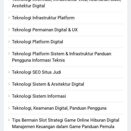
Arsitektur Digital
Teknologi Infrastruktur Platform
Teknologi Permainan Digital & UX
Teknologi Platform Digital
Teknologi Platform Sistem & Infrastruktur Panduan
Pengguna Informasi Teknis
Teknologi SEO Situs Judi
Teknologi Sistem & Arsitektur Digital
Teknologi Sistem Informasi
Teknologi, Keamanan Digital, Panduan Pengguna
Tips Bermain Slot Strategi Game Online Hiburan Digital
Manajemen Keuangan dalam Game Panduan Pemula