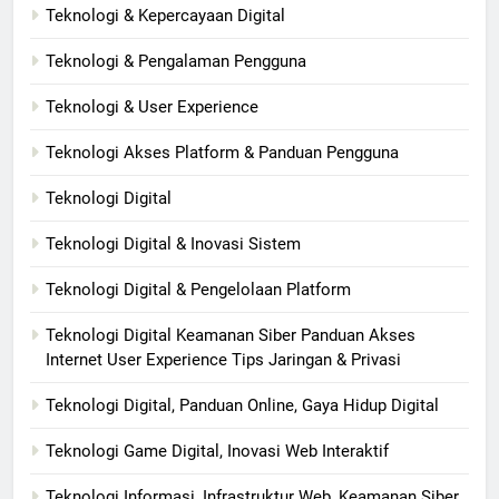
Teknologi & Kepercayaan Digital
Teknologi & Pengalaman Pengguna
Teknologi & User Experience
Teknologi Akses Platform & Panduan Pengguna
Teknologi Digital
Teknologi Digital & Inovasi Sistem
Teknologi Digital & Pengelolaan Platform
Teknologi Digital Keamanan Siber Panduan Akses
Internet User Experience Tips Jaringan & Privasi
Teknologi Digital, Panduan Online, Gaya Hidup Digital
Teknologi Game Digital, Inovasi Web Interaktif
Teknologi Informasi, Infrastruktur Web, Keamanan Siber,