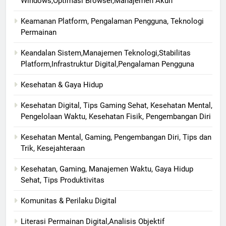
Windows,Optimasi Browser,Manajemen Akun
Keamanan Platform, Pengalaman Pengguna, Teknologi
Permainan
Keandalan Sistem,Manajemen Teknologi,Stabilitas
Platform,Infrastruktur Digital,Pengalaman Pengguna
Kesehatan & Gaya Hidup
Kesehatan Digital, Tips Gaming Sehat, Kesehatan Mental,
Pengelolaan Waktu, Kesehatan Fisik, Pengembangan Diri
Kesehatan Mental, Gaming, Pengembangan Diri, Tips dan
Trik, Kesejahteraan
Kesehatan, Gaming, Manajemen Waktu, Gaya Hidup
Sehat, Tips Produktivitas
Komunitas & Perilaku Digital
Literasi Permainan Digital,Analisis Objektif