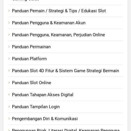
Panduan Pemain / Strategi & Tips / Edukasi Slot
Panduan Pengguna & Keamanan Akun
Panduan Pengguna, Keamanan, Perjudian Online
Panduan Permainan
Panduan Platform
Panduan Slot 4D Fitur & Sistem Game Strategi Bermain
Panduan Slot Online
Panduan Tahapan Akses Digital
Panduan Tampilan Login
Pengembangan Diri & Komunikasi
Penggunaan Bijak, Literasi Digital, Keamanan Pengguna