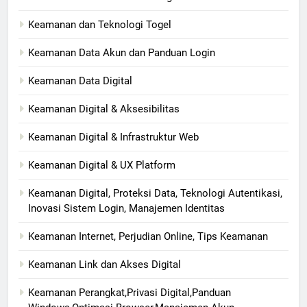
Keamanan dan Teknologi Togel
Keamanan Data Akun dan Panduan Login
Keamanan Data Digital
Keamanan Digital & Aksesibilitas
Keamanan Digital & Infrastruktur Web
Keamanan Digital & UX Platform
Keamanan Digital, Proteksi Data, Teknologi Autentikasi,
Inovasi Sistem Login, Manajemen Identitas
Keamanan Internet, Perjudian Online, Tips Keamanan
Keamanan Link dan Akses Digital
Keamanan Perangkat,Privasi Digital,Panduan