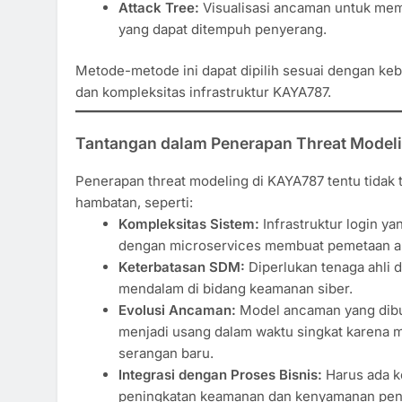
Attack Tree:
Visualisasi ancaman untuk mema
yang dapat ditempuh penyerang.
Metode-metode ini dapat dipilih sesuai dengan keb
dan kompleksitas infrastruktur KAYA787.
Tantangan dalam Penerapan Threat Model
Penerapan threat modeling di KAYA787 tentu tidak t
hambatan, seperti:
Kompleksitas Sistem:
Infrastruktur login yan
dengan microservices membuat pemetaan an
Keterbatasan SDM:
Diperlukan tenaga ahli
mendalam di bidang keamanan siber.
Evolusi Ancaman:
Model ancaman yang dibuat
menjadi usang dalam waktu singkat karena
serangan baru.
Integrasi dengan Proses Bisnis:
Harus ada k
peningkatan keamanan dan kenyamanan pen