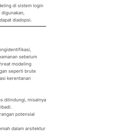
eling di sistem login
 digunakan,
 dapat diadopsi.
ngidentifikasi,
keamanan sebelum
threat modeling
an seperti brute
tasi kerentanan
 dilindungi, misalnya
ibadi.
rangan potensial
lemah dalam arsitektur