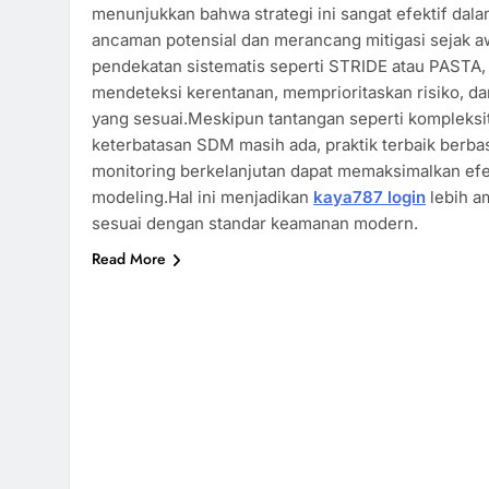
menunjukkan bahwa strategi ini sangat efektif dala
ancaman potensial dan merancang mitigasi sejak 
pendekatan sistematis seperti STRIDE atau PASTA
mendeteksi kerentanan, memprioritaskan risiko, d
yang sesuai.Meskipun tantangan seperti kompleksi
keterbatasan SDM masih ada, praktik terbaik berb
monitoring berkelanjutan dapat memaksimalkan efek
modeling.Hal ini menjadikan
kaya787 login
lebih am
sesuai dengan standar keamanan modern.
Read More