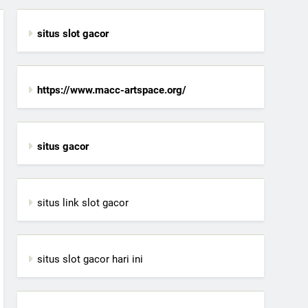
situs slot gacor
https://www.macc-artspace.org/
situs gacor
situs link slot gacor
situs slot gacor hari ini