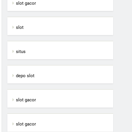
slot gacor
slot
situs
depo slot
slot gacor
slot gacor