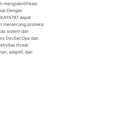
m mengidentifikasi
awal.Dengan
, KAYA787 dapat
an merancang proteksi
tas sistem dan
asis DevSecOps dan
tivitas threat
an, adaptif, dan