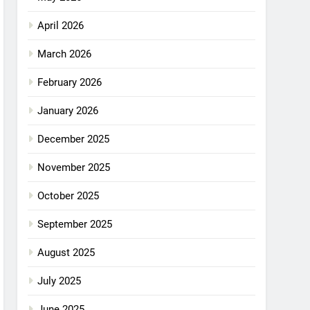
April 2026
March 2026
February 2026
January 2026
December 2025
November 2025
October 2025
September 2025
August 2025
July 2025
June 2025