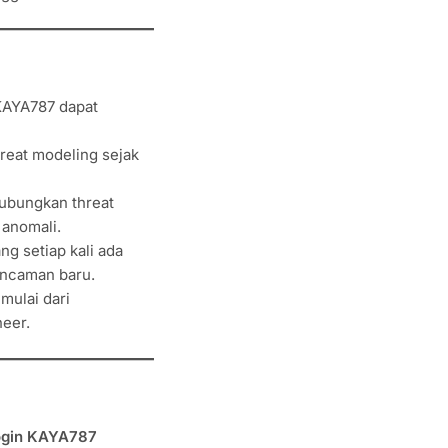
KAYA787 dapat
reat modeling sejak
bungkan threat
 anomali.
g setiap kali ada
ancaman baru.
mulai dari
eer.
login KAYA787