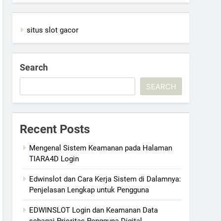
situs slot gacor
Search
SEARCH
Recent Posts
Mengenal Sistem Keamanan pada Halaman
TIARA4D Login
Edwinslot dan Cara Kerja Sistem di Dalamnya:
Penjelasan Lengkap untuk Pengguna
EDWINSLOT Login dan Keamanan Data