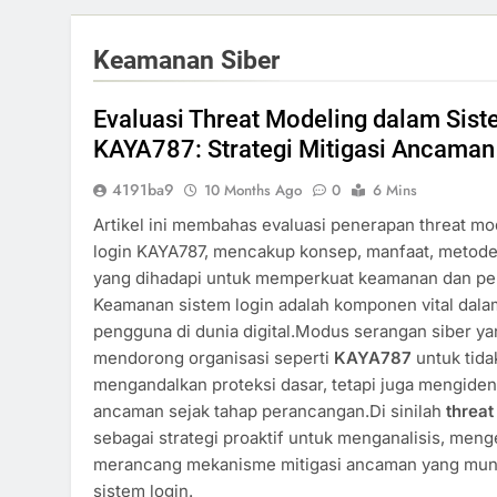
Keamanan Siber
Evaluasi Threat Modeling dalam Sist
KAYA787: Strategi Mitigasi Ancaman
4191ba9
10 Months Ago
0
6 Mins
Artikel ini membahas evaluasi penerapan threat mo
login KAYA787, mencakup konsep, manfaat, metode,
yang dihadapi untuk memperkuat keamanan dan p
Keamanan sistem login adalah komponen vital dala
pengguna di dunia digital.Modus serangan siber y
mendorong organisasi seperti
KAYA787
untuk tida
mengandalkan proteksi dasar, tetapi juga mengident
ancaman sejak tahap perancangan.Di sinilah
threat
sebagai strategi proaktif untuk menganalisis, meng
merancang mekanisme mitigasi ancaman yang mung
sistem login.