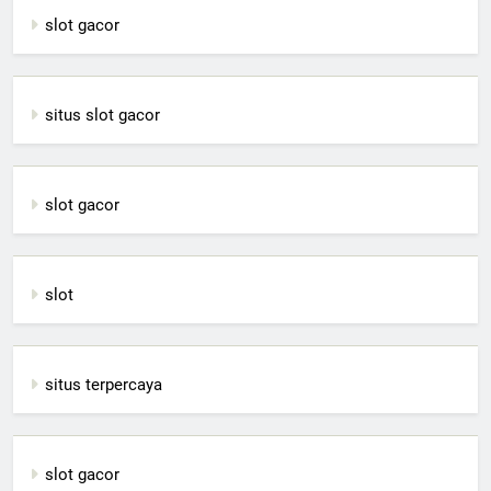
slot gacor
situs slot gacor
slot gacor
slot
situs terpercaya
slot gacor