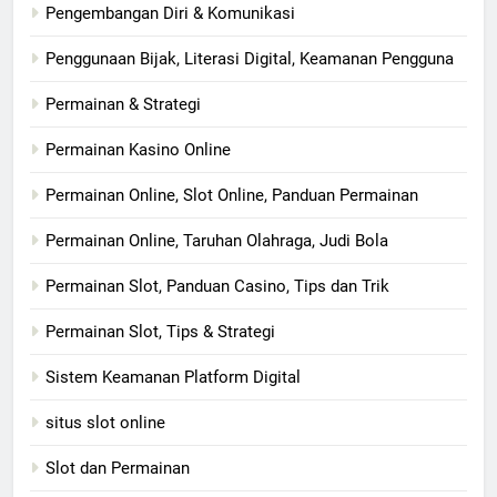
Pengembangan Diri & Komunikasi
Penggunaan Bijak, Literasi Digital, Keamanan Pengguna
Permainan & Strategi
Permainan Kasino Online
Permainan Online, Slot Online, Panduan Permainan
Permainan Online, Taruhan Olahraga, Judi Bola
Permainan Slot, Panduan Casino, Tips dan Trik
Permainan Slot, Tips & Strategi
Sistem Keamanan Platform Digital
situs slot online
Slot dan Permainan