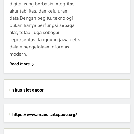
digital yang berbasis integritas,
akuntabilitas, dan kejujuran
data.Dengan begitu, teknologi
bukan hanya berfungsi sebagai
alat, tetapi juga sebagai
representasi tanggung jawab etis
dalam pengelolaan informasi
modern.
Read More
situs slot gacor
https://www.macc-artspace.org/