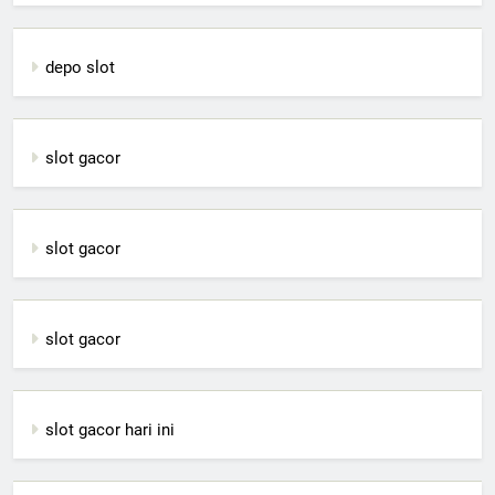
depo slot
slot gacor
slot gacor
slot gacor
slot gacor hari ini