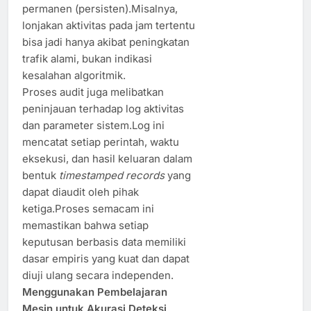
permanen (persisten).Misalnya,
lonjakan aktivitas pada jam tertentu
bisa jadi hanya akibat peningkatan
trafik alami, bukan indikasi
kesalahan algoritmik.
Proses audit juga melibatkan
peninjauan terhadap log aktivitas
dan parameter sistem.Log ini
mencatat setiap perintah, waktu
eksekusi, dan hasil keluaran dalam
bentuk
timestamped records
yang
dapat diaudit oleh pihak
ketiga.Proses semacam ini
memastikan bahwa setiap
keputusan berbasis data memiliki
dasar empiris yang kuat dan dapat
diuji ulang secara independen.
Menggunakan Pembelajaran
Mesin untuk Akurasi Deteksi