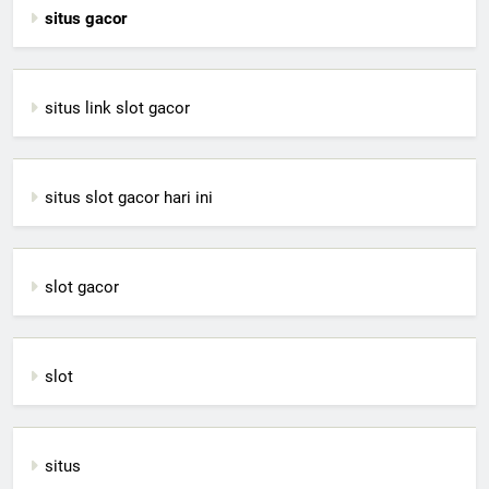
situs gacor
situs link slot gacor
situs slot gacor hari ini
slot gacor
slot
situs