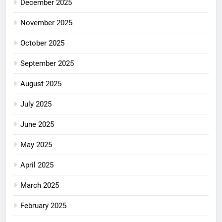
December 2025
November 2025
October 2025
September 2025
August 2025
July 2025
June 2025
May 2025
April 2025
March 2025
February 2025