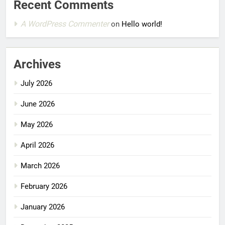
Recent Comments
A WordPress Commenter
on
Hello world!
Archives
July 2026
June 2026
May 2026
April 2026
March 2026
February 2026
January 2026