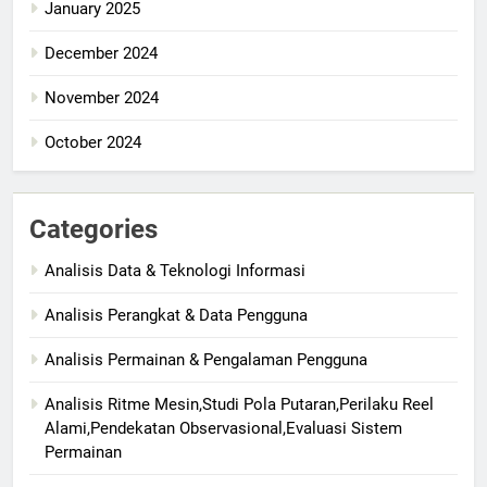
January 2025
December 2024
November 2024
October 2024
Categories
Analisis Data & Teknologi Informasi
Analisis Perangkat & Data Pengguna
Analisis Permainan & Pengalaman Pengguna
Analisis Ritme Mesin,Studi Pola Putaran,Perilaku Reel
Alami,Pendekatan Observasional,Evaluasi Sistem
Permainan