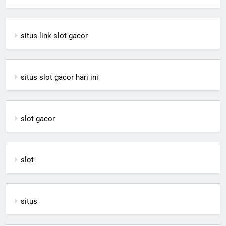
situs link slot gacor
situs slot gacor hari ini
slot gacor
slot
situs