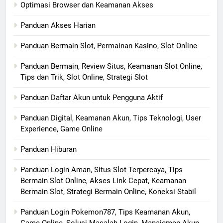
Optimasi Browser dan Keamanan Akses
Panduan Akses Harian
Panduan Bermain Slot, Permainan Kasino, Slot Online
Panduan Bermain, Review Situs, Keamanan Slot Online,
Tips dan Trik, Slot Online, Strategi Slot
Panduan Daftar Akun untuk Pengguna Aktif
Panduan Digital, Keamanan Akun, Tips Teknologi, User
Experience, Game Online
Panduan Hiburan
Panduan Login Aman, Situs Slot Terpercaya, Tips
Bermain Slot Online, Akses Link Cepat, Keamanan
Bermain Slot, Strategi Bermain Online, Koneksi Stabil
Panduan Login Pokemon787, Tips Keamanan Akun,