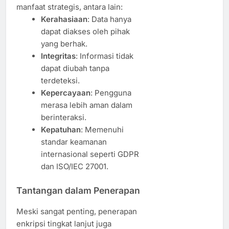
manfaat strategis, antara lain:
Kerahasiaan
: Data hanya
dapat diakses oleh pihak
yang berhak.
Integritas
: Informasi tidak
dapat diubah tanpa
terdeteksi.
Kepercayaan
: Pengguna
merasa lebih aman dalam
berinteraksi.
Kepatuhan
: Memenuhi
standar keamanan
internasional seperti GDPR
dan ISO/IEC 27001.
Tantangan dalam Penerapan
Meski sangat penting, penerapan
enkripsi tingkat lanjut juga