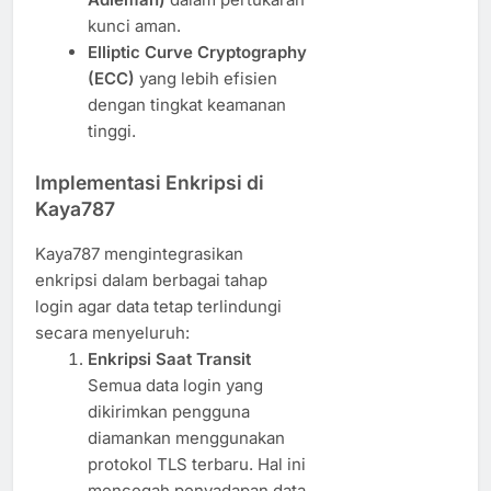
kunci aman.
Elliptic Curve Cryptography
(ECC)
yang lebih efisien
dengan tingkat keamanan
tinggi.
Implementasi Enkripsi di
Kaya787
Kaya787 mengintegrasikan
enkripsi dalam berbagai tahap
login agar data tetap terlindungi
secara menyeluruh:
Enkripsi Saat Transit
Semua data login yang
dikirimkan pengguna
diamankan menggunakan
protokol TLS terbaru. Hal ini
mencegah penyadapan data