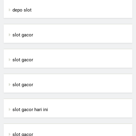
depo slot
slot gacor
slot gacor
slot gacor
slot gacor hari ini
slot gacor