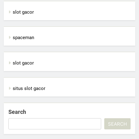
slot gacor
spaceman
slot gacor
situs slot gacor
Search
SEARCH