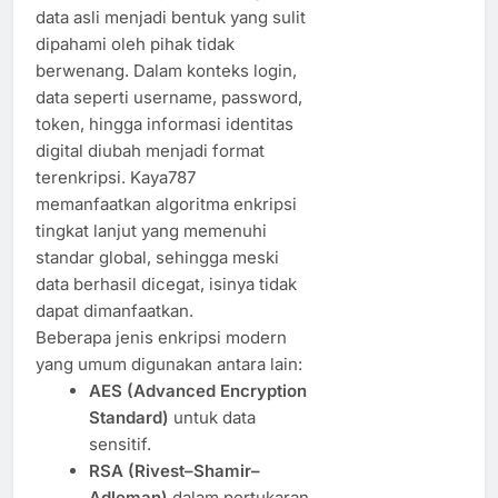
data asli menjadi bentuk yang sulit
dipahami oleh pihak tidak
berwenang. Dalam konteks login,
data seperti username, password,
token, hingga informasi identitas
digital diubah menjadi format
terenkripsi. Kaya787
memanfaatkan algoritma enkripsi
tingkat lanjut yang memenuhi
standar global, sehingga meski
data berhasil dicegat, isinya tidak
dapat dimanfaatkan.
Beberapa jenis enkripsi modern
yang umum digunakan antara lain:
AES (Advanced Encryption
Standard)
untuk data
sensitif.
RSA (Rivest–Shamir–
Adleman)
dalam pertukaran