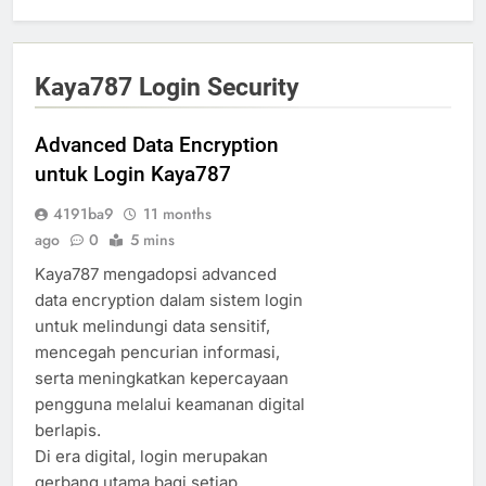
Kaya787 Login Security
Advanced Data Encryption
untuk Login Kaya787
4191ba9
11 months
ago
0
5 mins
Kaya787 mengadopsi advanced
data encryption dalam sistem login
untuk melindungi data sensitif,
mencegah pencurian informasi,
serta meningkatkan kepercayaan
pengguna melalui keamanan digital
berlapis.
Di era digital, login merupakan
gerbang utama bagi setiap