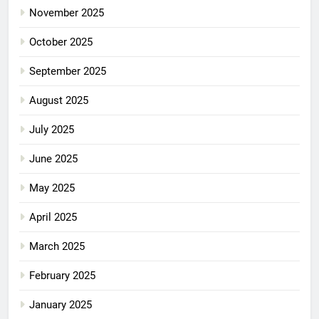
November 2025
October 2025
September 2025
August 2025
July 2025
June 2025
May 2025
April 2025
March 2025
February 2025
January 2025