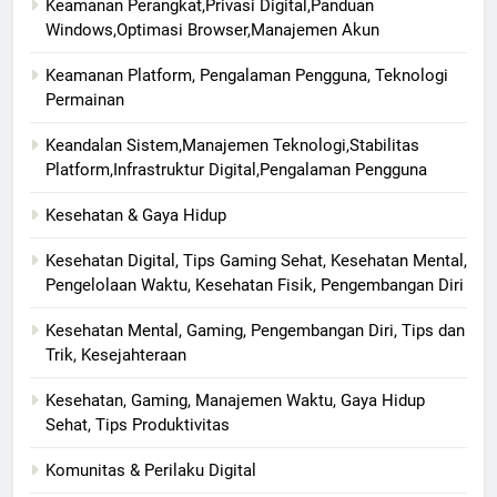
Keamanan Perangkat,Privasi Digital,Panduan
Windows,Optimasi Browser,Manajemen Akun
Keamanan Platform, Pengalaman Pengguna, Teknologi
Permainan
Keandalan Sistem,Manajemen Teknologi,Stabilitas
Platform,Infrastruktur Digital,Pengalaman Pengguna
Kesehatan & Gaya Hidup
Kesehatan Digital, Tips Gaming Sehat, Kesehatan Mental,
Pengelolaan Waktu, Kesehatan Fisik, Pengembangan Diri
Kesehatan Mental, Gaming, Pengembangan Diri, Tips dan
Trik, Kesejahteraan
Kesehatan, Gaming, Manajemen Waktu, Gaya Hidup
Sehat, Tips Produktivitas
Komunitas & Perilaku Digital