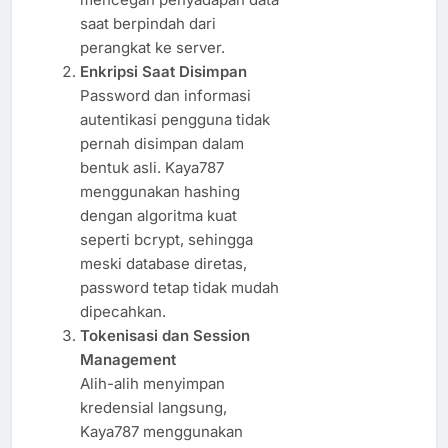
saat berpindah dari
perangkat ke server.
Enkripsi Saat Disimpan
Password dan informasi
autentikasi pengguna tidak
pernah disimpan dalam
bentuk asli. Kaya787
menggunakan hashing
dengan algoritma kuat
seperti bcrypt, sehingga
meski database diretas,
password tetap tidak mudah
dipecahkan.
Tokenisasi dan Session
Management
Alih-alih menyimpan
kredensial langsung,
Kaya787 menggunakan