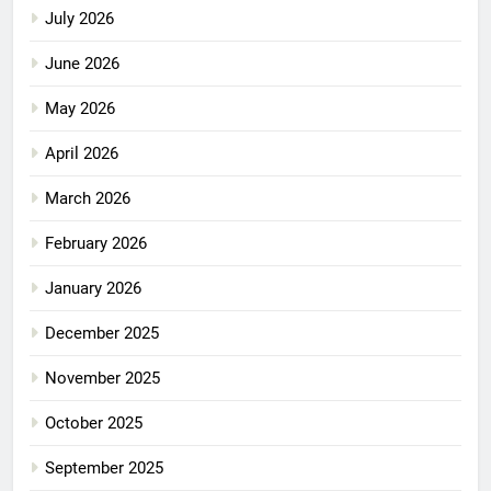
July 2026
June 2026
May 2026
April 2026
March 2026
February 2026
January 2026
December 2025
November 2025
October 2025
September 2025