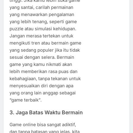
tinggi. Jika kamu lebih suka game
yang santai, carilah permainan
yang menawarkan pengalaman
yang lebih tenang, seperti game
puzzle atau simulasi kehidupan.
Jangan merasa tertekan untuk
mengikuti tren atau bermain game
yang sedang populer jika itu tidak
sesuai dengan selera. Bermain
game yang kamu nikmati akan
lebih memberikan rasa puas dan
kebahagiaan, tanpa tekanan untuk
menyesuaikan diri dengan apa
yang orang lain anggap sebagai
“game terbaik”.
3.
Jaga Batas Waktu Bermain
Game online bisa sangat adiktif,
dan tanpa batasan yang jelas, kita