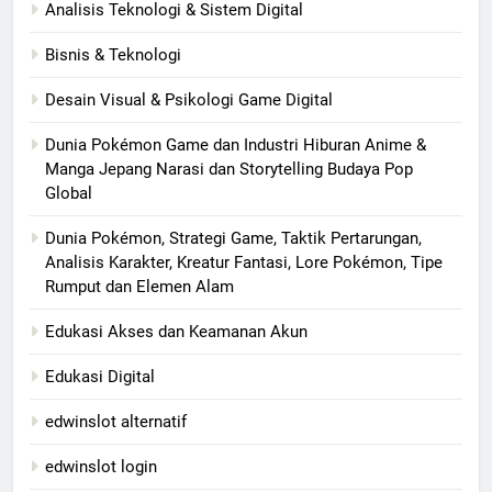
Analisis Teknologi & Sistem Digital
Bisnis & Teknologi
Desain Visual & Psikologi Game Digital
Dunia Pokémon Game dan Industri Hiburan Anime &
Manga Jepang Narasi dan Storytelling Budaya Pop
Global
Dunia Pokémon, Strategi Game, Taktik Pertarungan,
Analisis Karakter, Kreatur Fantasi, Lore Pokémon, Tipe
Rumput dan Elemen Alam
Edukasi Akses dan Keamanan Akun
Edukasi Digital
edwinslot alternatif
edwinslot login