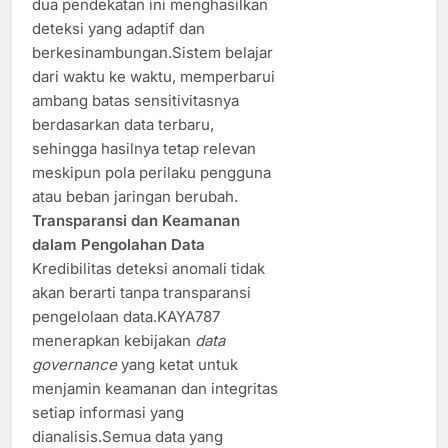
dua pendekatan ini menghasilkan
deteksi yang adaptif dan
berkesinambungan.Sistem belajar
dari waktu ke waktu, memperbarui
ambang batas sensitivitasnya
berdasarkan data terbaru,
sehingga hasilnya tetap relevan
meskipun pola perilaku pengguna
atau beban jaringan berubah.
Transparansi dan Keamanan
dalam Pengolahan Data
Kredibilitas deteksi anomali tidak
akan berarti tanpa transparansi
pengelolaan data.KAYA787
menerapkan kebijakan
data
governance
yang ketat untuk
menjamin keamanan dan integritas
setiap informasi yang
dianalisis.Semua data yang