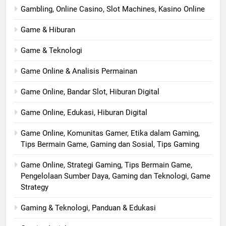
Gambling, Online Casino, Slot Machines, Kasino Online
Game & Hiburan
Game & Teknologi
Game Online & Analisis Permainan
Game Online, Bandar Slot, Hiburan Digital
Game Online, Edukasi, Hiburan Digital
Game Online, Komunitas Gamer, Etika dalam Gaming,
Tips Bermain Game, Gaming dan Sosial, Tips Gaming
Game Online, Strategi Gaming, Tips Bermain Game,
Pengelolaan Sumber Daya, Gaming dan Teknologi, Game
Strategy
Gaming & Teknologi, Panduan & Edukasi