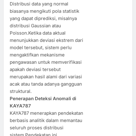
Distribusi data yang normal
biasanya mengikuti pola statistik
yang dapat diprediksi, misalnya
distribusi Gaussian atau
Poisson.Ketika data aktual
menunjukkan deviasi ekstrem dari
model tersebut, sistem perlu
mengaktifkan mekanisme
pengawasan untuk memverifikasi
apakah deviasi tersebut
merupakan hasil alami dari variasi
acak atau tanda adanya gangguan
struktural.
Penerapan Deteksi Anomali di
KAYA787
KAYA787 menerapkan pendekatan
berbasis analitik dalam memantau
seluruh proses distribusi
sistem.Pendekatan ini