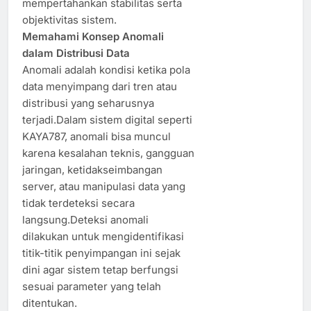
mempertahankan stabilitas serta
objektivitas sistem.
Memahami Konsep Anomali
dalam Distribusi Data
Anomali adalah kondisi ketika pola
data menyimpang dari tren atau
distribusi yang seharusnya
terjadi.Dalam sistem digital seperti
KAYA787, anomali bisa muncul
karena kesalahan teknis, gangguan
jaringan, ketidakseimbangan
server, atau manipulasi data yang
tidak terdeteksi secara
langsung.Deteksi anomali
dilakukan untuk mengidentifikasi
titik-titik penyimpangan ini sejak
dini agar sistem tetap berfungsi
sesuai parameter yang telah
ditentukan.