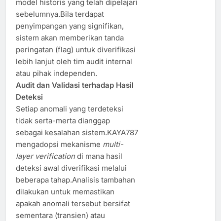
model historis yang telah dipelajari
sebelumnya.Bila terdapat
penyimpangan yang signifikan,
sistem akan memberikan tanda
peringatan (flag) untuk diverifikasi
lebih lanjut oleh tim audit internal
atau pihak independen.
Audit dan Validasi terhadap Hasil
Deteksi
Setiap anomali yang terdeteksi
tidak serta-merta dianggap
sebagai kesalahan sistem.KAYA787
mengadopsi mekanisme
multi-
layer verification
di mana hasil
deteksi awal diverifikasi melalui
beberapa tahap.Analisis tambahan
dilakukan untuk memastikan
apakah anomali tersebut bersifat
sementara (transien) atau