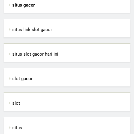
situs gacor
situs link slot gacor
situs slot gacor hari ini
slot gacor
slot
situs