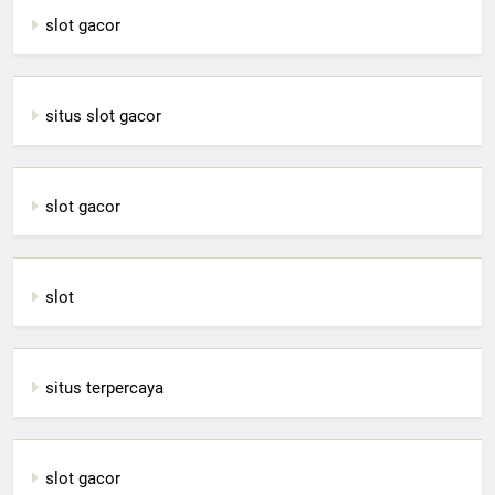
slot gacor
situs slot gacor
slot gacor
slot
situs terpercaya
slot gacor