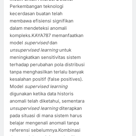
Perkembangan teknologi
kecerdasan buatan telah
membawa efisiensi signifikan
dalam mendeteksi anomali
kompleks.KAYA787 memanfaatkan
model
supervised
dan
unsupervised learning
untuk
meningkatkan sensitivitas sistem
terhadap perubahan pola distribusi
tanpa menghasilkan terlalu banyak
kesalahan positif (false positives).
Model
supervised learning
digunakan ketika data historis
anomali telah diketahui, sementara
unsupervised learning
diterapkan
pada situasi di mana sistem harus
belajar mengenali anomali tanpa
referensi sebelumnya.Kombinasi