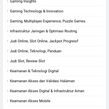
Gaming Insights
Gaming Technology & Innovation
Gaming, Multiplayer Experience, Puzzle Games
Infrastruktur Jaringan & Optimasi Routing
Judi Online, Slot Online, Jackpot Progresif
Judi Online, Teknologi, Panduan
Judi Slot, Review Slot
Keamanan & Teknologi Digital
Keamanan Akses dan Validasi Halaman
Keamanan Akses Digital & Infrastruktur Aman
Keamanan Akses Mobile