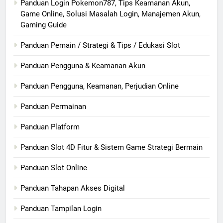
Panduan Login Pokemon787, Tips Keamanan Akun,
Game Online, Solusi Masalah Login, Manajemen Akun,
Gaming Guide
Panduan Pemain / Strategi & Tips / Edukasi Slot
Panduan Pengguna & Keamanan Akun
Panduan Pengguna, Keamanan, Perjudian Online
Panduan Permainan
Panduan Platform
Panduan Slot 4D Fitur & Sistem Game Strategi Bermain
Panduan Slot Online
Panduan Tahapan Akses Digital
Panduan Tampilan Login