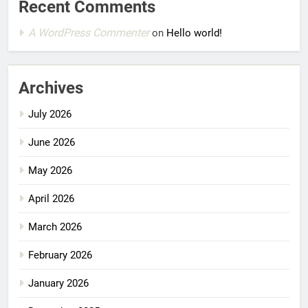
Recent Comments
A WordPress Commenter
on
Hello world!
Archives
July 2026
June 2026
May 2026
April 2026
March 2026
February 2026
January 2026