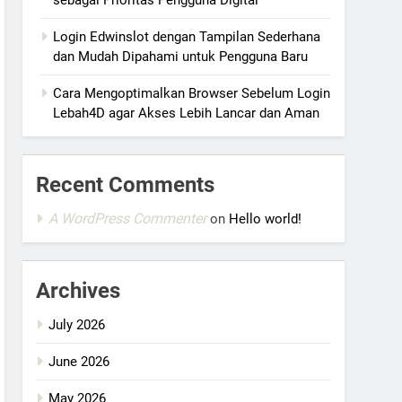
sebagai Prioritas Pengguna Digital
Login Edwinslot dengan Tampilan Sederhana
dan Mudah Dipahami untuk Pengguna Baru
Cara Mengoptimalkan Browser Sebelum Login
Lebah4D agar Akses Lebih Lancar dan Aman
Recent Comments
A WordPress Commenter
on
Hello world!
Archives
July 2026
June 2026
May 2026