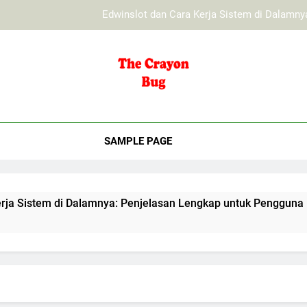
Edwinslot dan Cara Kerja Sistem di Dalamny
EDWINSLOT Login dan Keamanan Dat
Login Edwinslot dengan Tampilan Sederhana dan
 Crayon Bug
Mengenal Sistem K
roduk Kreatif Dan Edukatif Untuk Anak-Anak Di The Crayon 
Edwinslot dan Cara Kerja Sistem di Dalamny
SAMPLE PAGE
EDWINSLOT Login dan Keamanan Dat
Login Edwinslot dengan Tampilan Sederhana dan
em di Dalamnya: Penjelasan Lengkap untuk Pengguna
ED
1 M