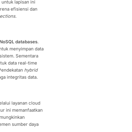
untuk lapisan ini
rena efisiensi dan
ections
.
 NoSQL databases
.
untuk menyimpan data
 sistem. Sementara
uk data real-time
. Pendekatan
hybrid
a integritas data.
lalui layanan cloud
ktur ini memanfaatkan
emungkinkan
ajemen sumber daya