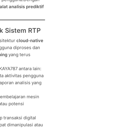
alat analisis prediktif
ik Sistem RTP
itektur
cloud-native
engguna diproses dan
ning
yang terus
AYA787 antara lain:
 aktivitas pengguna
aporan analisis yang
mbelajaran mesin
tau potensi
 transaksi digital
pat dimanipulasi atau