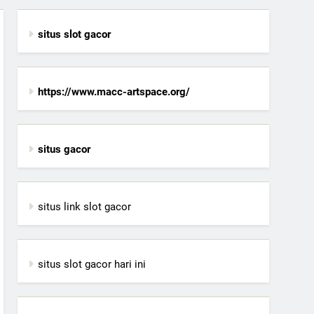
situs slot gacor
https://www.macc-artspace.org/
situs gacor
situs link slot gacor
situs slot gacor hari ini