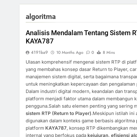
algoritma
Analisis Mendalam Tentang Sistem R
KAYA787
4191ba9
10 Months Ago
0
8 Mins
Ulasan komprehensif mengenai sistem RTP di pla
yang membahas konsep dasar Return to Player, car
manajemen sistem digital, serta bagaimana transpa
untuk meningkatkan kepercayaan dan pengalaman
Dalam industri digital modern, keandalan dan tran
platform menjadi faktor utama dalam membangun 
pengguna.Salah satu elemen penting yang sering m
sistem RTP (Return to Player)
.Meskipun istilah in
digunakan dalam konteks game berbasis algoritma p
platform
KAYA787
, konsep RTP dikembangkan menj
internal yang berfokus pada
kejujuran, efisiensi a