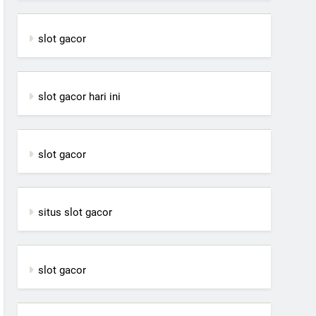
slot gacor
slot gacor hari ini
slot gacor
situs slot gacor
slot gacor