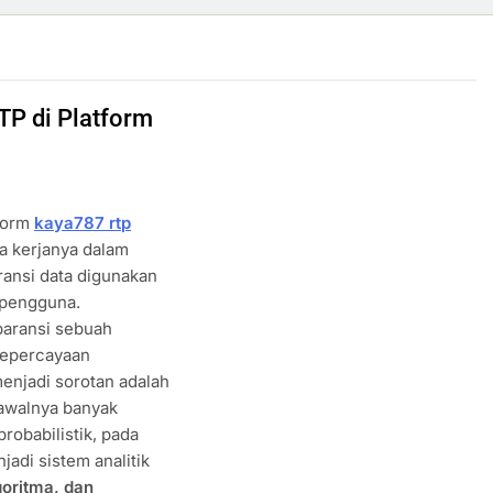
TP di Platform
tform
kaya787 rtp
a kerjanya dalam
ransi data digunakan
 pengguna.
sparansi sebuah
kepercayaan
enjadi sorotan adalah
i awalnya banyak
robabilistik, pada
adi sistem analitik
lgoritma, dan