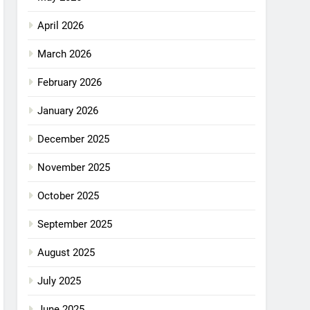
April 2026
March 2026
February 2026
January 2026
December 2025
November 2025
October 2025
September 2025
August 2025
July 2025
June 2025