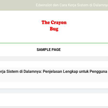
Edwinslot dan Cara Kerja Sistem di Dalamny
EDWINSLOT Login dan Keamanan Dat
Login Edwinslot dengan Tampilan Sederhana dan
 Crayon Bug
Mengenal Sistem K
roduk Kreatif Dan Edukatif Untuk Anak-Anak Di The Crayon 
Edwinslot dan Cara Kerja Sistem di Dalamny
SAMPLE PAGE
EDWINSLOT Login dan Keamanan Dat
Login Edwinslot dengan Tampilan Sederhana dan
di Dalamnya: Penjelasan Lengkap untuk Pengguna
EDWIN
1 Month