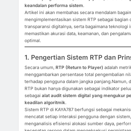
keandalan performa sistem
.
Artikel ini akan membahas secara mendalam baga
mengimplementasikan sistem RTP sebagai bagian d
transparansi digitalnya, serta bagaimana teknologi 
memastikan akurasi data, keamanan, dan pengala
optimal.
1. Pengertian Sistem RTP dan Pri
Secara umum,
RTP (Return to Player)
adalah metri
menggambarkan persentase total pengembalian nila
terhadap pengguna dalam jangka panjang.Namun, d
RTP bukan hanya digunakan sebagai indikator pelu
sebagai
alat audit sistem digital yang mengukur p
keadilan algoritmik
.
Sistem RTP di KAYA787 berfungsi sebagai mekanis
mencatat setiap interaksi pengguna dengan sistem
menganalisis efisiensi alokasi sumber daya, perfor
kecepatan respon dalam mengeksekusi permintaa