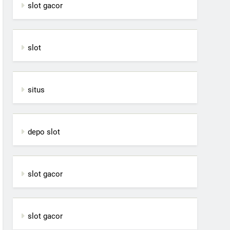
slot gacor
slot
situs
depo slot
slot gacor
slot gacor