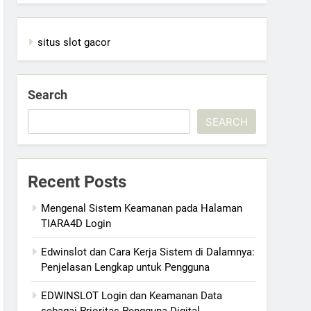
situs slot gacor
Search
SEARCH
Recent Posts
Mengenal Sistem Keamanan pada Halaman
TIARA4D Login
Edwinslot dan Cara Kerja Sistem di Dalamnya:
Penjelasan Lengkap untuk Pengguna
EDWINSLOT Login dan Keamanan Data