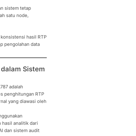
 sistem tetap
lah satu node,
onsistensi hasil RTP
ap pengolahan data
s dalam Sistem
A787 adalah
ses penghitungan RTP
rnal yang diawasi oleh
enggunakan
sil analitik dari
AI dan sistem audit