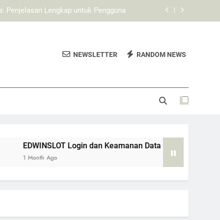
a: Penjelasan Lengkap untuk Pengguna
a sebagai Prioritas Pengguna Digital
 Mudah Dipahami untuk Pengguna Baru
NEWSLETTER
RANDOM NEWS
eamanan pada Halaman TIARA4D Login
Bug. Mainan Dan Perlengkapan Untuk Tumbuh Kembang Anak.
a: Penjelasan Lengkap untuk Pengguna
a sebagai Prioritas Pengguna Digital
 Mudah Dipahami untuk Pengguna Baru
SLOT Login dan Keamanan Data sebagai Prioritas Pengguna D
 Ago