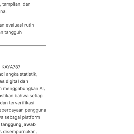
 tampilan, dan
na.
n evaluasi rutin
an tangguh
m KAYA787
i angka statistik,
s digital dan
n menggabungkan AI,
stikan bahwa setiap
an terverifikasi.
kepercayaan pengguna
ya sebagai platform
n tanggung jawab
s disempurnakan,