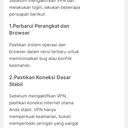
Sebelum mengaktifkan VPN dan
melakukan login, lakukan beberapa
persiapan berikut:
1.Perbarui Perangkat dan
Browser
Pastikan sistem operasi dan
browser dalam versi terbaru untuk
meminimalkan bug atau konflik
keamanan.
2.Pastikan Koneksi Dasar
Stabil
Sebelum mengaktifkan VPN,
pastikan koneksi internet utama
Anda stabil. VPN hanya
memperkuat keamanan, bukan
memperbaiki jaringan yang sangat