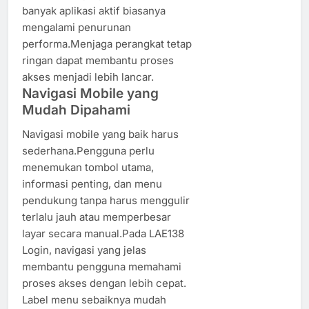
banyak aplikasi aktif biasanya
mengalami penurunan
performa.Menjaga perangkat tetap
ringan dapat membantu proses
akses menjadi lebih lancar.
Navigasi Mobile yang
Mudah Dipahami
Navigasi mobile yang baik harus
sederhana.Pengguna perlu
menemukan tombol utama,
informasi penting, dan menu
pendukung tanpa harus menggulir
terlalu jauh atau memperbesar
layar secara manual.Pada LAE138
Login, navigasi yang jelas
membantu pengguna memahami
proses akses dengan lebih cepat.
Label menu sebaiknya mudah