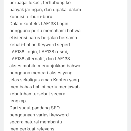
berbagai lokasi, terhubung ke
banyak jaringan, dan dipakai dalam
kondisi terburu-buru.
Dalam konteks LAE138 Login,
pengguna perlu memahami bahwa
efisiensi harus berjalan bersama
kehati-hatian.Keyword seperti
LAE138 Login, LAE138 resmi,
LAE138 alternatif, dan LAE138
akses mobile menunjukkan bahwa
pengguna mencari akses yang
jelas sekaligus aman.Konten yang
membahas hal ini perlu menjawab
kebutuhan tersebut secara
lengkap.
Dari sudut pandang SEO,
penggunaan variasi keyword
secara natural membantu
memperkuat relevansi