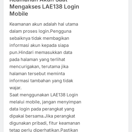
Mengakses LAE138 Login
Mobile
Keamanan akun adalah hal utama
dalam proses login.Pengguna
sebaiknya tidak membagikan
informasi akun kepada siapa
pun.Hindari memasukkan data
pada halaman yang terlihat
mencurigakan, terutama jika
halaman tersebut meminta
informasi tambahan yang tidak
wajar.
Saat menggunakan LAE138 Login
melalui mobile, jangan menyimpan
data login pada perangkat yang
dipakai bersama.Jika perangkat
digunakan pribadi, fitur keamanan
tetap perlu diperhatikan.Pastikan