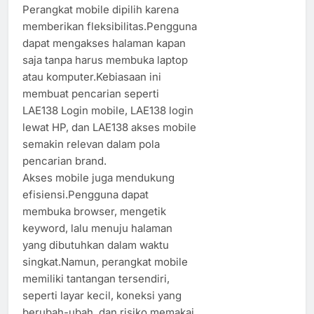
Perangkat mobile dipilih karena
memberikan fleksibilitas.Pengguna
dapat mengakses halaman kapan
saja tanpa harus membuka laptop
atau komputer.Kebiasaan ini
membuat pencarian seperti
LAE138 Login mobile, LAE138 login
lewat HP, dan LAE138 akses mobile
semakin relevan dalam pola
pencarian brand.
Akses mobile juga mendukung
efisiensi.Pengguna dapat
membuka browser, mengetik
keyword, lalu menuju halaman
yang dibutuhkan dalam waktu
singkat.Namun, perangkat mobile
memiliki tantangan tersendiri,
seperti layar kecil, koneksi yang
berubah-ubah, dan risiko memakai