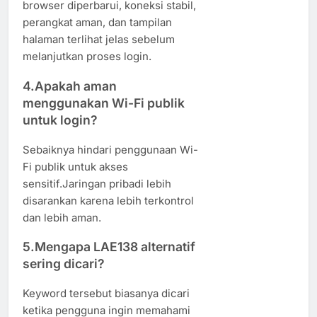
browser diperbarui, koneksi stabil,
perangkat aman, dan tampilan
halaman terlihat jelas sebelum
melanjutkan proses login.
4.Apakah aman
menggunakan Wi-Fi publik
untuk login?
Sebaiknya hindari penggunaan Wi-
Fi publik untuk akses
sensitif.Jaringan pribadi lebih
disarankan karena lebih terkontrol
dan lebih aman.
5.Mengapa LAE138 alternatif
sering dicari?
Keyword tersebut biasanya dicari
ketika pengguna ingin memahami