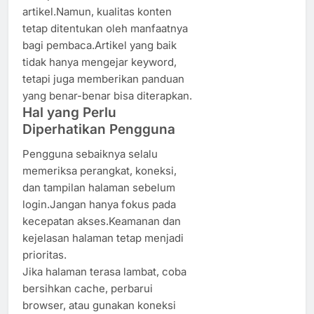
artikel.Namun, kualitas konten
tetap ditentukan oleh manfaatnya
bagi pembaca.Artikel yang baik
tidak hanya mengejar keyword,
tetapi juga memberikan panduan
yang benar-benar bisa diterapkan.
Hal yang Perlu
Diperhatikan Pengguna
Pengguna sebaiknya selalu
memeriksa perangkat, koneksi,
dan tampilan halaman sebelum
login.Jangan hanya fokus pada
kecepatan akses.Keamanan dan
kejelasan halaman tetap menjadi
prioritas.
Jika halaman terasa lambat, coba
bersihkan cache, perbarui
browser, atau gunakan koneksi