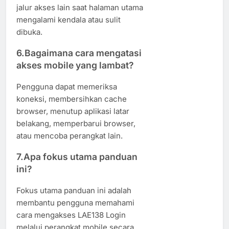
jalur akses lain saat halaman utama
mengalami kendala atau sulit
dibuka.
6.Bagaimana cara mengatasi
akses mobile yang lambat?
Pengguna dapat memeriksa
koneksi, membersihkan cache
browser, menutup aplikasi latar
belakang, memperbarui browser,
atau mencoba perangkat lain.
7.Apa fokus utama panduan
ini?
Fokus utama panduan ini adalah
membantu pengguna memahami
cara mengakses LAE138 Login
melalui perangkat mobile secara