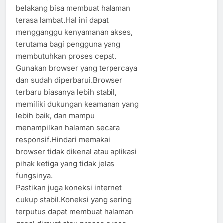
belakang bisa membuat halaman
terasa lambat.Hal ini dapat
mengganggu kenyamanan akses,
terutama bagi pengguna yang
membutuhkan proses cepat.
Gunakan browser yang terpercaya
dan sudah diperbarui.Browser
terbaru biasanya lebih stabil,
memiliki dukungan keamanan yang
lebih baik, dan mampu
menampilkan halaman secara
responsif.Hindari memakai
browser tidak dikenal atau aplikasi
pihak ketiga yang tidak jelas
fungsinya.
Pastikan juga koneksi internet
cukup stabil.Koneksi yang sering
terputus dapat membuat halaman