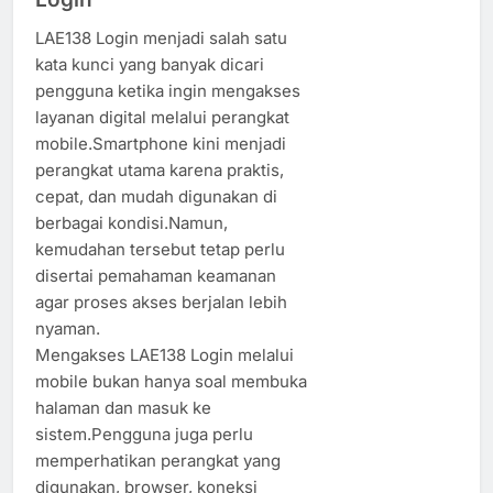
LAE138 Login menjadi salah satu
kata kunci yang banyak dicari
pengguna ketika ingin mengakses
layanan digital melalui perangkat
mobile.Smartphone kini menjadi
perangkat utama karena praktis,
cepat, dan mudah digunakan di
berbagai kondisi.Namun,
kemudahan tersebut tetap perlu
disertai pemahaman keamanan
agar proses akses berjalan lebih
nyaman.
Mengakses LAE138 Login melalui
mobile bukan hanya soal membuka
halaman dan masuk ke
sistem.Pengguna juga perlu
memperhatikan perangkat yang
digunakan, browser, koneksi