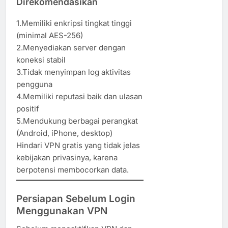
Direkomendasikan
1.Memiliki enkripsi tingkat tinggi
(minimal AES-256)
2.Menyediakan server dengan
koneksi stabil
3.Tidak menyimpan log aktivitas
pengguna
4.Memiliki reputasi baik dan ulasan
positif
5.Mendukung berbagai perangkat
(Android, iPhone, desktop)
Hindari VPN gratis yang tidak jelas
kebijakan privasinya, karena
berpotensi membocorkan data.
Persiapan Sebelum Login
Menggunakan VPN