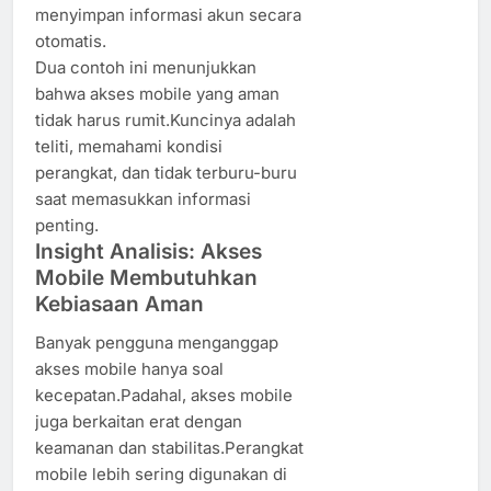
menyimpan informasi akun secara
otomatis.
Dua contoh ini menunjukkan
bahwa akses mobile yang aman
tidak harus rumit.Kuncinya adalah
teliti, memahami kondisi
perangkat, dan tidak terburu-buru
saat memasukkan informasi
penting.
Insight Analisis: Akses
Mobile Membutuhkan
Kebiasaan Aman
Banyak pengguna menganggap
akses mobile hanya soal
kecepatan.Padahal, akses mobile
juga berkaitan erat dengan
keamanan dan stabilitas.Perangkat
mobile lebih sering digunakan di