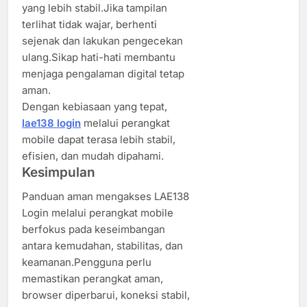
yang lebih stabil.Jika tampilan
terlihat tidak wajar, berhenti
sejenak dan lakukan pengecekan
ulang.Sikap hati-hati membantu
menjaga pengalaman digital tetap
aman.
Dengan kebiasaan yang tepat,
lae138 login
melalui perangkat
mobile dapat terasa lebih stabil,
efisien, dan mudah dipahami.
Kesimpulan
Panduan aman mengakses LAE138
Login melalui perangkat mobile
berfokus pada keseimbangan
antara kemudahan, stabilitas, dan
keamanan.Pengguna perlu
memastikan perangkat aman,
browser diperbarui, koneksi stabil,