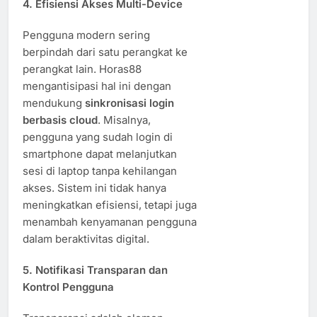
4. Efisiensi Akses Multi-Device
Pengguna modern sering
berpindah dari satu perangkat ke
perangkat lain. Horas88
mengantisipasi hal ini dengan
mendukung
sinkronisasi login
berbasis cloud
. Misalnya,
pengguna yang sudah login di
smartphone dapat melanjutkan
sesi di laptop tanpa kehilangan
akses. Sistem ini tidak hanya
meningkatkan efisiensi, tetapi juga
menambah kenyamanan pengguna
dalam beraktivitas digital.
5. Notifikasi Transparan dan
Kontrol Pengguna