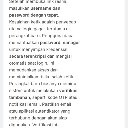
Setelah membuka link resmi,
masukkan
username dan
password dengan tepat
.
Kesalahan ketik adalah penyebab
utama login gagal, terutama di
perangkat baru. Pengguna dapat
memanfaatkan
password manager
untuk menyimpan kredensial
secara terenkripsi dan mengisi
otomatis saat login. Ini
memudahkan akses dan
meminimalkan risiko salah ketik.
Perangkat baru biasanya memicu
sistem untuk melakukan
verifikasi
tambahan
, seperti kode OTP atau
notifikasi email. Pastikan email
atau aplikasi autentikator yang
terhubung dengan akun siap
digunakan. Verifikasi ini