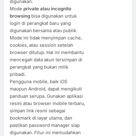
digunakan.
Mode
private atau incognito
browsing
bisa digunakan untuk
login di perangkat baru yang
digunakan bersama atau publik.
Mode ini tidak menyimpan cache,
cookies, atau session setelah
browser ditutup. Hal ini membantu
mencegah data akun tersimpan di
perangkat yang bukan milik
pribadi.
Pengguna mobile, baik iOS
maupun Android, dapat mengikuti
panduan serupa. Gunakan aplikasi
resmi atau browser mobile terbaru,
simpan link resmi sebagai
bookmark di layar utama, dan
pastikan password manager siap
digunakan. Fitur ini memudahkan