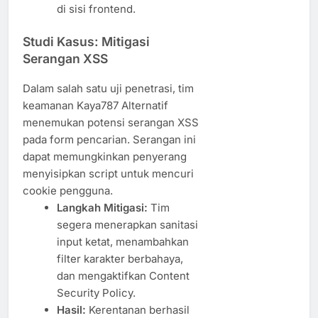
di sisi frontend.
Studi Kasus: Mitigasi
Serangan XSS
Dalam salah satu uji penetrasi, tim
keamanan Kaya787 Alternatif
menemukan potensi serangan XSS
pada form pencarian. Serangan ini
dapat memungkinkan penyerang
menyisipkan script untuk mencuri
cookie pengguna.
Langkah Mitigasi:
Tim
segera menerapkan sanitasi
input ketat, menambahkan
filter karakter berbahaya,
dan mengaktifkan Content
Security Policy.
Hasil:
Kerentanan berhasil