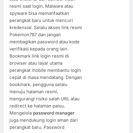
resmi saat login. Malware atau
spyware bisa memanfaatkan
perangkat baru untuk mencuri
kredensial. Selalu akses link resmi
Pokemon787 dan jangan
membagikan password atau kode
verifikasi kepada orang lain.
Bookmark link login resmi di
browser atau layar utama
perangkat mobile membantu login
cepat di masa mendatang. Dengan
bookmark, pengguna selalu
menuju halaman resmi,
mengurangi risiko salah URL atau
redirect ke halaman palsu.
Mengelola
password manager
juga mendukung login aman dari
perangkat baru. Password