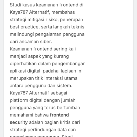
Studi kasus keamanan frontend di
Kaya787 Alternatif, membahas
strategi mitigasi risiko, penerapan
best practice, serta langkah teknis
melindungi pengalaman pengguna
dari ancaman siber.
Keamanan frontend sering kali
menjadi aspek yang kurang
diperhatikan dalam pengembangan
aplikasi digital, padahal lapisan ini
merupakan titik interaksi utama
antara pengguna dan sistem.
Kaya787 Alternatif sebagai
platform digital dengan jumlah
pengguna yang terus bertambah
memahami bahwa
frontend
security
adalah bagian kritis dari
strategi perlindungan data dan
pengalaman pengguna. Studi