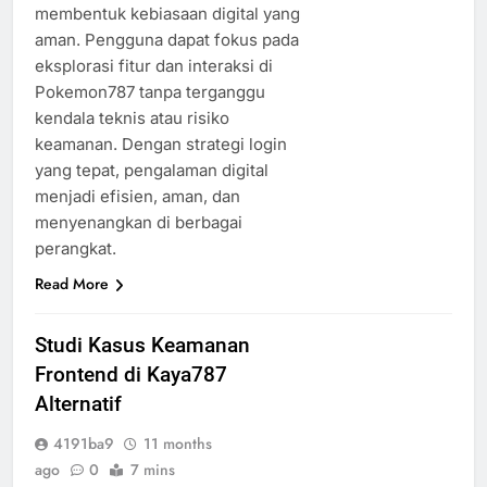
membentuk kebiasaan digital yang
aman. Pengguna dapat fokus pada
eksplorasi fitur dan interaksi di
Pokemon787 tanpa terganggu
kendala teknis atau risiko
keamanan. Dengan strategi login
yang tepat, pengalaman digital
menjadi efisien, aman, dan
menyenangkan di berbagai
perangkat.
Read More
Studi Kasus Keamanan
Frontend di Kaya787
Alternatif
4191ba9
11 months
ago
0
7 mins