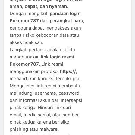
aman, cepat, dan nyaman
.
Dengan mengikuti
panduan login
Pokemon787 dari perangkat baru
,
pengguna dapat mengakses akun
tanpa risiko kebocoran data atau
akses tidak sah.
Langkah pertama adalah selalu
menggunakan
link login resmi
Pokemon787
. Link resmi
menggunakan protokol
https://
,
menandakan koneksi terenkripsi.
Mengakses link resmi membantu
melindungi username, password,
dan informasi akun dari intersepsi
pihak ketiga. Hindari link dari
email, media sosial, atau sumber
pihak ketiga karena berisiko
phishing atau malware.