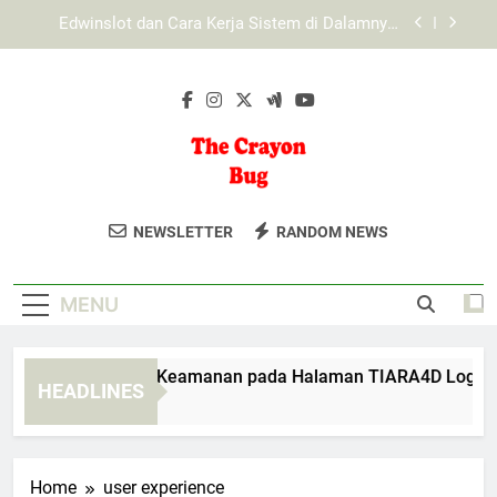
Skip
EDWINSLOT Login dan Keamanan Data sebagai
to
Prioritas Pengguna Digital
content
Login Edwinslot dengan Tampilan Sederhana dan
Mudah Dipahami untuk Pengguna Baru
Mengenal Sistem Keamanan pada Halaman
TIARA4D Login
Edwinslot dan Cara Kerja Sistem di Dalamnya:
Penjelasan Lengkap untuk Pengguna
The Crayon Bug
Temukan Produk Kreatif Dan Edukatif
EDWINSLOT Login dan Keamanan Data sebagai
NEWSLETTER
RANDOM NEWS
Prioritas Pengguna Digital
Untuk Anak-Anak Di The Crayon Bug.
Login Edwinslot dengan Tampilan Sederhana dan
Mainan Dan Perlengkapan Untuk
Mudah Dipahami untuk Pengguna Baru
MENU
Tumbuh Kembang Anak.
engenal Sistem Keamanan pada Halaman TIARA4D Login
HEADLINES
 Weeks Ago
Home
user experience