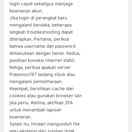
login cepat sekaligus menjaga
keamanan akun.
Jika login di perangkat baru
mengalami kendala, beberapa
langkah troubleshooting dapat
diterapkan. Pertama, periksa
bahwa username dan password
dimasukkan dengan benar. Kedua,
pastikan koneksi internet stabil.
Ketiga, periksa apakah server
Pokemon787 sedang sibuk atau
mengalami pemeliharaan.
Keempat, bersihkan cache dan
cookies atau gunakan browser lain
jika perlu. Kelima, aktifkan 2FA
untuk menambah lapisan
keamanan.
Selain itu, hindari mengunduh file
atau ekstensi dari sumber tidak