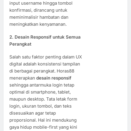
input username hingga tombol
konfirmasi, dirancang untuk
meminimalisir hambatan dan
meningkatkan kenyamanan.
2. Desain Responsif untuk Semua
Perangkat
Salah satu faktor penting dalam UX
digital adalah konsistensi tampilan
di berbagai perangkat. Horas88
menerapkan
desain responsif
sehingga antarmuka login tetap
optimal di smartphone, tablet,
maupun desktop. Tata letak form
login, ukuran tombol, dan teks
disesuaikan agar tetap
proporsional. Hal ini mendukung
gaya hidup mobile-first yang kini