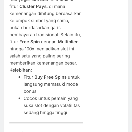
fitur
Cluster Pays
, di mana
kemenangan dihitung berdasarkan
kelompok simbol yang sama,
bukan berdasarkan garis
pembayaran tradisional. Selain itu,
fitur
Free Spin
dengan
Multiplier
hingga 100x menjadikan slot ini
salah satu yang paling sering
memberikan kemenangan besar.
Kelebihan:
Fitur
Buy Free Spins
untuk
langsung memasuki mode
bonus
Cocok untuk pemain yang
suka slot dengan volatilitas
sedang hingga tinggi