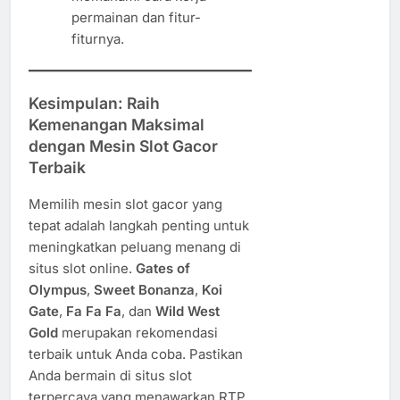
permainan dan fitur-
fiturnya.
Kesimpulan: Raih
Kemenangan Maksimal
dengan Mesin Slot Gacor
Terbaik
Memilih mesin slot gacor yang
tepat adalah langkah penting untuk
meningkatkan peluang menang di
situs slot online.
Gates of
Olympus
,
Sweet Bonanza
,
Koi
Gate
,
Fa Fa Fa
, dan
Wild West
Gold
merupakan rekomendasi
terbaik untuk Anda coba. Pastikan
Anda bermain di situs slot
terpercaya yang menawarkan RTP