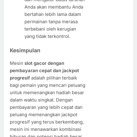
Anda akan membantu Anda
bertahan lebih lama dalam
permainan tanpa merasa
terbebani oleh kerugian
yang tidak terkontrol.
Kesimpulan
Mesin
slot gacor dengan
pembayaran cepat dan jackpot
progresif
adalah pilihan terbaik
bagi pemain yang mencari peluang
untuk memenangkan hadiah besar
dalam waktu singkat. Dengan
pembayaran yang lebih cepat dan
peluang memenangkan jackpot
progresif yang terus berkembang,
mesin ini menawarkan kombinasi
hiburan dan potensi hadiah besar