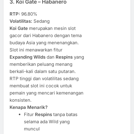
3. Koi Gate – Habanero
RTP:
96.80%
Volatilitas:
Sedang
Koi Gate
merupakan mesin slot
gacor dari Habanero dengan tema
budaya Asia yang menenangkan.
Slot ini menawarkan fitur
Expanding Wilds
dan
Respins
yang
memberikan peluang menang
berkali-kali dalam satu putaran.
RTP tinggi dan volatilitas sedang
membuat slot ini cocok untuk
pemain yang mencari kemenangan
konsisten.
Kenapa Menarik?
Fitur
Respins
tanpa batas
selama ada Wild yang
muncul