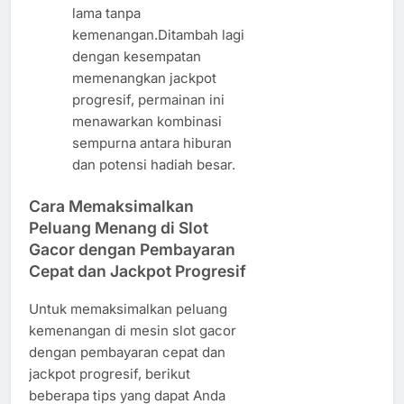
lama tanpa
kemenangan.Ditambah lagi
dengan kesempatan
memenangkan jackpot
progresif, permainan ini
menawarkan kombinasi
sempurna antara hiburan
dan potensi hadiah besar.
Cara Memaksimalkan
Peluang Menang di Slot
Gacor dengan Pembayaran
Cepat dan Jackpot Progresif
Untuk memaksimalkan peluang
kemenangan di mesin slot gacor
dengan pembayaran cepat dan
jackpot progresif, berikut
beberapa tips yang dapat Anda