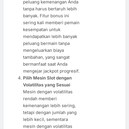
peluang kemenangan Anda
tanpa harus bertaruh lebih
banyak. Fitur bonus ini
sering kali memberi pemain
kesempatan untuk
mendapatkan lebih banyak
peluang bermain tanpa
mengeluarkan biaya
tambahan, yang sangat
bermanfaat saat Anda
mengejar jackpot progresif.
Pilih Mesin Slot dengan
Volatilitas yang Sesuai
Mesin dengan volatilitas
rendah memberi
kemenangan lebih sering,
tetapi dengan jumlah yang
lebih kecil, sementara
mesin dengan volatilitas