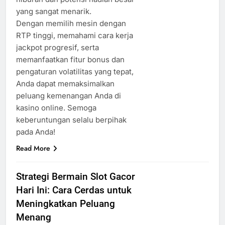
yang sangat menarik.
Dengan memilih mesin dengan
RTP tinggi, memahami cara kerja
jackpot progresif, serta
memanfaatkan fitur bonus dan
pengaturan volatilitas yang tepat,
Anda dapat memaksimalkan
peluang kemenangan Anda di
kasino online. Semoga
keberuntungan selalu berpihak
pada Anda!
Read More
Strategi Bermain Slot Gacor
Hari Ini: Cara Cerdas untuk
Meningkatkan Peluang
Menang