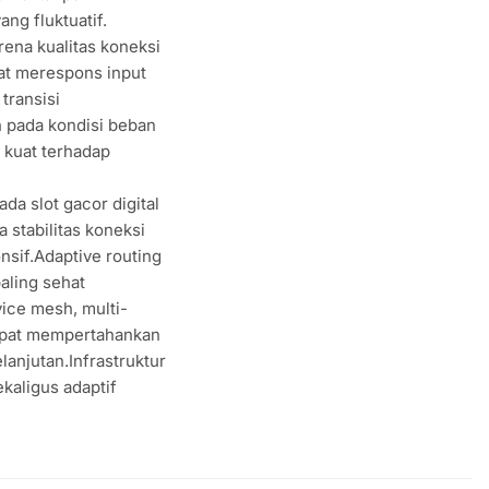
ng fluktuatif.
rena kualitas koneksi
at merespons input
transisi
n pada kondisi beban
 kuat terhadap
da slot gacor digital
stabilitas koneksi
sif.Adaptive routing
paling sehat
vice mesh, multi-
apat mempertahankan
lanjutan.Infrastruktur
kaligus adaptif