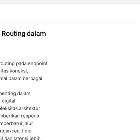
e Routing dalam
outing pada endpoint
itas koneksi,
imal dalam berbagai
rpenting dalam
digital
eksitas arsitektur
emberikan respons
perbarui jalur
ngan real time
 dan latensi lebih