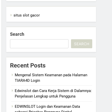
situs slot gacor
Search
SEARCH
Recent Posts
Mengenal Sistem Keamanan pada Halaman
TIARA4D Login
Edwinslot dan Cara Kerja Sistem di Dalamnya:
Penjelasan Lengkap untuk Pengguna
EDWINSLOT Login dan Keamanan Data