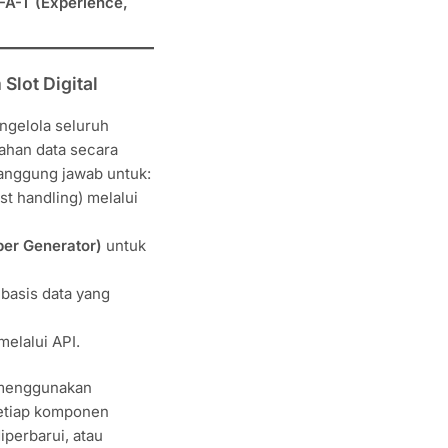
-A-T (Experience,
Slot Digital
ngelola seluruh
lahan data secara
tanggung jawab untuk:
t handling) melalui
er Generator)
untuk
 basis data yang
elalui API.
 menggunakan
setiap komponen
iperbarui, atau