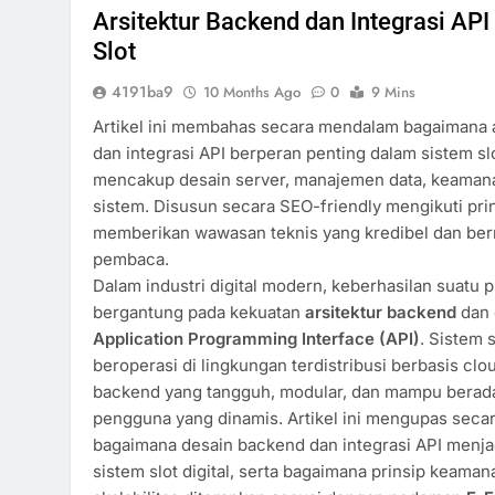
Arsitektur Backend dan Integrasi API
Slot
4191ba9
10 Months Ago
0
9 Mins
Artikel ini membahas secara mendalam bagaimana 
dan integrasi API berperan penting dalam sistem slo
mencakup desain server, manajemen data, keamanan,
sistem. Disusun secara SEO-friendly mengikuti pri
memberikan wawasan teknis yang kredibel dan ber
pembaca.
Dalam industri digital modern, keberhasilan suatu 
bergantung pada kekuatan
arsitektur backend
dan 
Application Programming Interface (API)
. Sistem s
beroperasi di lingkungan terdistribusi berbasis clo
backend yang tangguh, modular, dan mampu berada
pengguna yang dinamis. Artikel ini mengupas seca
bagaimana desain backend dan integrasi API menja
sistem slot digital, serta bagaimana prinsip keaman