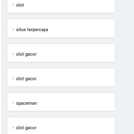
slot
situs terpercaya
slot gacor
slot gacor
spaceman
slot gacor