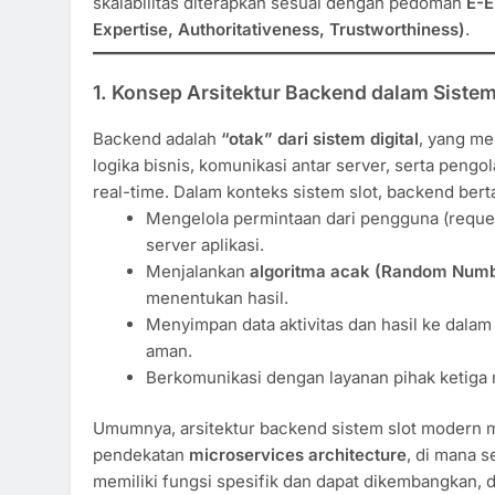
skalabilitas diterapkan sesuai dengan pedoman
E-E
Expertise, Authoritativeness, Trustworthiness)
.
1. Konsep Arsitektur Backend dalam Sistem 
Backend adalah
“otak” dari sistem digital
, yang me
logika bisnis, komunikasi antar server, serta pengo
real-time. Dalam konteks sistem slot, backend ber
Mengelola permintaan dari pengguna (reques
server aplikasi.
Menjalankan
algoritma acak (Random Numb
menentukan hasil.
Menyimpan data aktivitas dan hasil ke dalam
aman.
Berkomunikasi dengan layanan pihak ketiga m
Umumnya, arsitektur backend sistem slot modern
pendekatan
microservices architecture
, di mana 
memiliki fungsi spesifik dan dapat dikembangkan, d