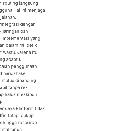
m routing langsung
gguna.Hal ini menjaga
jalanan.
erintegrasi dengan
k jaringan dan
e.Implementasi yang
n dalam milidetik
t waktu.Karena itu
ng adaptif.
adalah penggunaan
ad handshake
h mulus dibanding
abil tanpa re-
ap halus meskipun
.
er daya.Platform tidak
fic tetapi cukup
Sehingga resource
imal tanpa