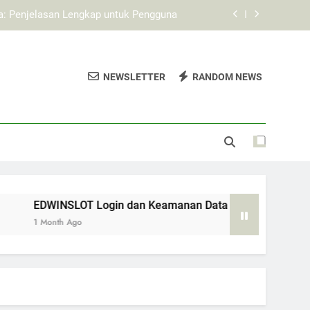
a: Penjelasan Lengkap untuk Pengguna
a sebagai Prioritas Pengguna Digital
 Mudah Dipahami untuk Pengguna Baru
NEWSLETTER
RANDOM NEWS
eamanan pada Halaman TIARA4D Login
Bug. Mainan Dan Perlengkapan Untuk Tumbuh Kembang Anak.
a: Penjelasan Lengkap untuk Pengguna
a sebagai Prioritas Pengguna Digital
 Mudah Dipahami untuk Pengguna Baru
SLOT Login dan Keamanan Data sebagai Prioritas Pengguna D
h Ago