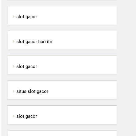
slot gacor
slot gacor hari ini
slot gacor
situs slot gacor
slot gacor