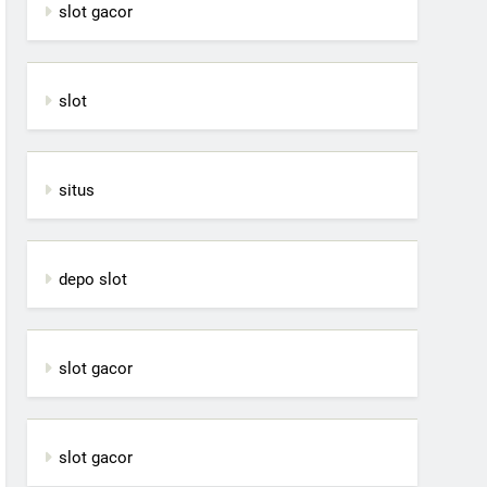
slot gacor
slot
situs
depo slot
slot gacor
slot gacor