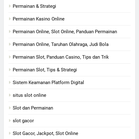
Permainan & Strategi
Permainan Kasino Online
Permainan Online, Slot Online, Panduan Permainan
Permainan Online, Taruhan Olahraga, Judi Bola
Permainan Slot, Panduan Casino, Tips dan Trik
Permainan Slot, Tips & Strategi
Sistem Keamanan Platform Digital
situs slot online
Slot dan Permainan
slot gacor
Slot Gacor, Jackpot, Slot Online