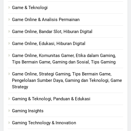
Game & Teknologi
Game Online & Analisis Permainan
Game Online, Bandar Slot, Hiburan Digital
Game Online, Edukasi, Hiburan Digital
Game Online, Komunitas Gamer, Etika dalam Gaming,
Tips Bermain Game, Gaming dan Sosial, Tips Gaming
Game Online, Strategi Gaming, Tips Bermain Game,
Pengelolaan Sumber Daya, Gaming dan Teknologi, Game
Strategy
Gaming & Teknologi, Panduan & Edukasi
Gaming Insights
Gaming Technology & Innovation