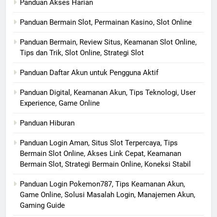
Panduan Akses Harian
Panduan Bermain Slot, Permainan Kasino, Slot Online
Panduan Bermain, Review Situs, Keamanan Slot Online,
Tips dan Trik, Slot Online, Strategi Slot
Panduan Daftar Akun untuk Pengguna Aktif
Panduan Digital, Keamanan Akun, Tips Teknologi, User
Experience, Game Online
Panduan Hiburan
Panduan Login Aman, Situs Slot Terpercaya, Tips
Bermain Slot Online, Akses Link Cepat, Keamanan
Bermain Slot, Strategi Bermain Online, Koneksi Stabil
Panduan Login Pokemon787, Tips Keamanan Akun,
Game Online, Solusi Masalah Login, Manajemen Akun,
Gaming Guide