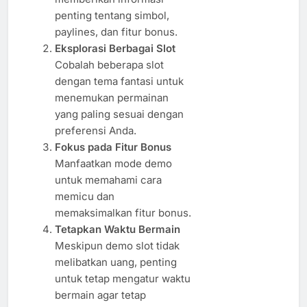
penting tentang simbol,
paylines, dan fitur bonus.
Eksplorasi Berbagai Slot
Cobalah beberapa slot
dengan tema fantasi untuk
menemukan permainan
yang paling sesuai dengan
preferensi Anda.
Fokus pada Fitur Bonus
Manfaatkan mode demo
untuk memahami cara
memicu dan
memaksimalkan fitur bonus.
Tetapkan Waktu Bermain
Meskipun demo slot tidak
melibatkan uang, penting
untuk tetap mengatur waktu
bermain agar tetap