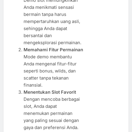
Demo slot memungkinkan
Anda menikmati sensasi
bermain tanpa harus
mempertaruhkan uang asli,
sehingga Anda dapat
bersantai dan
mengeksplorasi permainan.
Memahami Fitur Permainan
Mode demo membantu
Anda mengenal fitur-fitur
seperti bonus, wilds, dan
scatter tanpa tekanan
finansial.
Menentukan Slot Favorit
Dengan mencoba berbagai
slot, Anda dapat
menemukan permainan
yang paling sesuai dengan
gaya dan preferensi Anda.