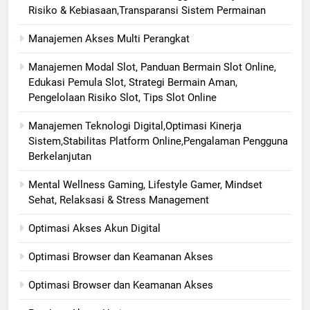
Risiko & Kebiasaan,Transparansi Sistem Permainan
Manajemen Akses Multi Perangkat
Manajemen Modal Slot, Panduan Bermain Slot Online,
Edukasi Pemula Slot, Strategi Bermain Aman,
Pengelolaan Risiko Slot, Tips Slot Online
Manajemen Teknologi Digital,Optimasi Kinerja
Sistem,Stabilitas Platform Online,Pengalaman Pengguna
Berkelanjutan
Mental Wellness Gaming, Lifestyle Gamer, Mindset
Sehat, Relaksasi & Stress Management
Optimasi Akses Akun Digital
Optimasi Browser dan Keamanan Akses
Optimasi Browser dan Keamanan Akses