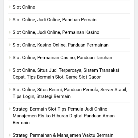
Slot Online
Slot Online, Judi Online, Panduan Pemain
Slot Online, Judi Online, Permainan Kasino
Slot Online, Kasino Online, Panduan Permainan
Slot Online, Permainan Casino, Panduan Taruhan
Slot Online, Situs Judi Terpercaya, Sistem Transaksi
Cepat, Tips Bermain Slot, Game Slot Gacor
Slot Online, Situs Resmi, Panduan Pemula, Server Stabil,
Tips Login, Strategi Bermain
Strategi Bermain Slot Tips Pemula Judi Online
Manajemen Risiko Hiburan Digital Panduan Aman
Bermain
Strategi Permainan & Manajemen Waktu Bermain