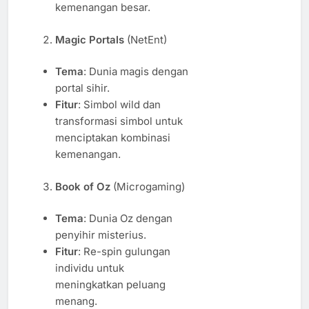
kemenangan besar.
Magic Portals
(NetEnt)
Tema
: Dunia magis dengan
portal sihir.
Fitur
: Simbol wild dan
transformasi simbol untuk
menciptakan kombinasi
kemenangan.
Book of Oz
(Microgaming)
Tema
: Dunia Oz dengan
penyihir misterius.
Fitur
: Re-spin gulungan
individu untuk
meningkatkan peluang
menang.