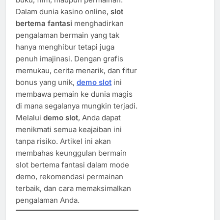
Dalam dunia kasino online,
slot
bertema fantasi
menghadirkan
pengalaman bermain yang tak
hanya menghibur tetapi juga
penuh imajinasi. Dengan grafis
memukau, cerita menarik, dan fitur
bonus yang unik,
demo slot
ini
membawa pemain ke dunia magis
di mana segalanya mungkin terjadi.
Melalui
demo slot
, Anda dapat
menikmati semua keajaiban ini
tanpa risiko. Artikel ini akan
membahas keunggulan bermain
slot bertema fantasi dalam mode
demo, rekomendasi permainan
terbaik, dan cara memaksimalkan
pengalaman Anda.