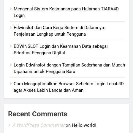
Mengenal Sistem Keamanan pada Halaman TIARA4D
Login
Edwinslot dan Cara Kerja Sistem di Dalamnya:
Penjelasan Lengkap untuk Pengguna
EDWINSLOT Login dan Keamanan Data sebagai
Prioritas Pengguna Digital
Login Edwinslot dengan Tampilan Sederhana dan Mudah
Dipahami untuk Pengguna Baru
Cara Mengoptimalkan Browser Sebelum Login Lebah4D
agar Akses Lebih Lancar dan Aman
Recent Comments
A WordPress Commenter
on
Hello world!