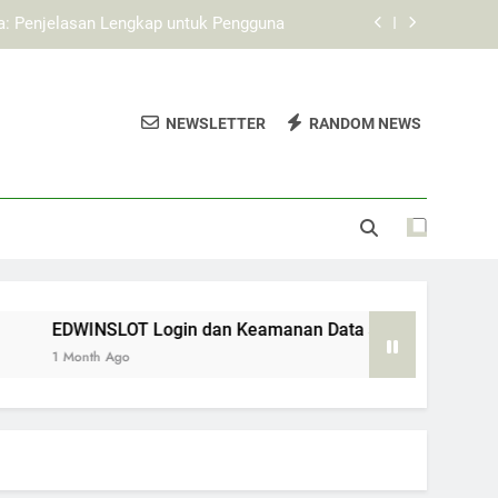
a: Penjelasan Lengkap untuk Pengguna
a sebagai Prioritas Pengguna Digital
 Mudah Dipahami untuk Pengguna Baru
NEWSLETTER
RANDOM NEWS
eamanan pada Halaman TIARA4D Login
Bug. Mainan Dan Perlengkapan Untuk Tumbuh Kembang Anak.
a: Penjelasan Lengkap untuk Pengguna
a sebagai Prioritas Pengguna Digital
 Mudah Dipahami untuk Pengguna Baru
SLOT Login dan Keamanan Data sebagai Prioritas Pengguna D
h Ago