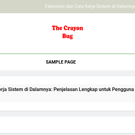
Edwinslot dan Cara Kerja Sistem di Dalamny
EDWINSLOT Login dan Keamanan Dat
Login Edwinslot dengan Tampilan Sederhana dan
 Crayon Bug
Mengenal Sistem K
roduk Kreatif Dan Edukatif Untuk Anak-Anak Di The Crayon 
Edwinslot dan Cara Kerja Sistem di Dalamny
SAMPLE PAGE
EDWINSLOT Login dan Keamanan Dat
Login Edwinslot dengan Tampilan Sederhana dan
 di Dalamnya: Penjelasan Lengkap untuk Pengguna
EDWIN
1 Mont