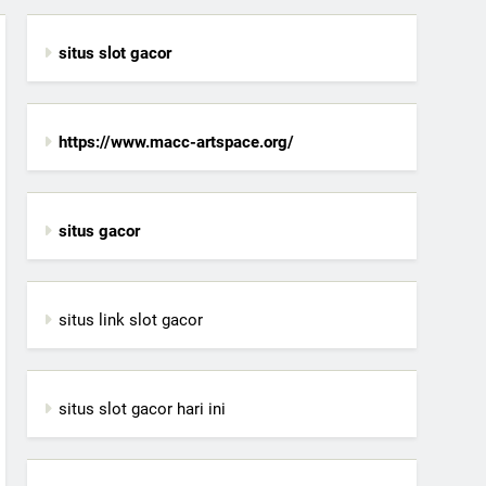
situs slot gacor
https://www.macc-artspace.org/
situs gacor
situs link slot gacor
situs slot gacor hari ini