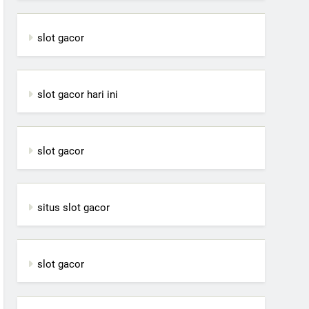
slot gacor
slot gacor hari ini
slot gacor
situs slot gacor
slot gacor