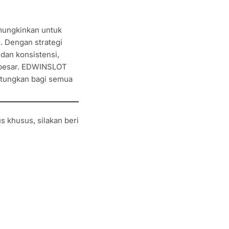
ungkinkan untuk
. Dengan strategi
dan konsistensi,
 besar. EDWINSLOT
tungkan bagi semua
us khusus, silakan beri