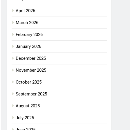
April 2026
March 2026
February 2026
January 2026
December 2025
November 2025
October 2025
September 2025
August 2025
July 2025
June 2025