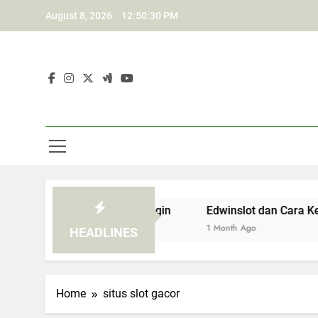
Skip
August 8, 2026
12:50:31 PM
to
content
The
Temukan P
aman TIARA4D Login
Edwinslot dan Cara Kerja Sistem
1 Month Ago
HEADLINES
Home
situs slot gacor