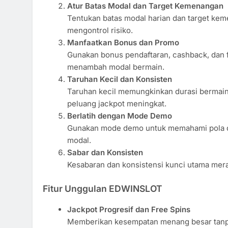
Atur Batas Modal dan Target Kemenangan
Tentukan batas modal harian dan target ke
mengontrol risiko.
Manfaatkan Bonus dan Promo
Gunakan bonus pendaftaran, cashback, dan f
menambah modal bermain.
Taruhan Kecil dan Konsisten
Taruhan kecil memungkinkan durasi bermain
peluang jackpot meningkat.
Berlatih dengan Mode Demo
Gunakan mode demo untuk memahami pola dan
modal.
Sabar dan Konsisten
Kesabaran dan konsistensi kunci utama mera
Fitur Unggulan EDWINSLOT
Jackpot Progresif dan Free Spins
Memberikan kesempatan menang besar tanp